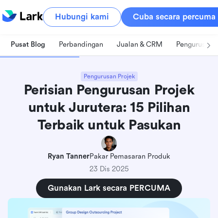
Hubungi kami
Cuba secara percuma
Pusat Blog
Perbandingan
Jualan & CRM
Pengurusan 
Pengurusan Projek
Perisian Pengurusan Projek
untuk Jurutera: 15 Pilihan
Terbaik untuk Pasukan
Ryan Tanner
Pakar Pemasaran Produk
23 Dis 2025
Gunakan Lark secara PERCUMA