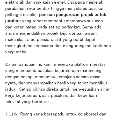
15 Perisian Pengurusan Projek Terbaik untuk
elektronik dan rangkaian e-mel. Daripada menjejak 
Jurutera
perubahan reka bentuk hingga menyelaras pasukan 
pelbagai disiplin, 
perisian pengurusan projek untuk 
Memilih perisian terbaik untuk pasukan
jurutera
 yang tepat membantu membawa susunan 
kejuruteraan anda
dan keterlihatan pada setiap peringkat. Sama ada 
anda mengendalikan projek kejuruteraan awam, 
Kesimpulan
mekanikal, atau perisian, alat yang betul dapat 
Soalan Lazim
meningkatkan kerjasama dan mengurangkan kesilapan 
yang mahal.
Bacaan berkaitan
Dalam panduan ini, kami meneroka platform teratas 
yang membantu pasukan kejuruteraan merancang 
dengan cekap, memantau kemajuan secara masa 
nyata, dan menyampaikan hasil yang tepat mengikut 
jadual. Setiap pilihan direka untuk menyesuaikan aliran 
kerja kejuruteraan, saiz pasukan, dan keperluan 
teknikal yang berbeza:
1. Lark: Ruang kerja bersepadu untuk kolaborasi dan 