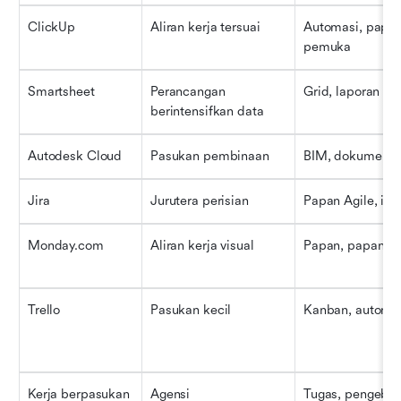
ClickUp
Aliran kerja tersuai
Automasi, papan
pemuka
Smartsheet
Perancangan 
Grid, laporan
berintensifkan data
Autodesk Cloud
Pasukan pembinaan
BIM, dokumen, 
Jira
Jurutera perisian
Papan Agile, isu
Monday.com
Aliran kerja visual
Papan, papan p
Trello
Pasukan kecil
Kanban, automa
Kerja berpasukan
Agensi
Tugas, pengebil