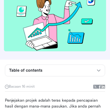
Apakah pangkalan data penjejakan projek?
Table of contents
Jenis pangkalan data penjejakan projek—
tradisional dan tangkas
Bacaan 16 minit
Apa yang perlu dicari dalam pangkalan data
Penjejakan projek adalah teras kepada pencapaian 
penjejakan projek
hasil dengan mana-mana pasukan. Jika anda pernah 