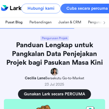
Hubungi kami
Cuba secara percuma
Pusat Blog
Perbandingan
Jualan & CRM
Pengurusan 
Pengurusan Projek
Panduan Lengkap untuk
Pangkalan Data Penjejakan
Projek bagi Pasukan Masa Kini
Cecilia Lane
Bersekutu Go-to-Market
23 Jul 2025
Gunakan Lark secara PERCUMA