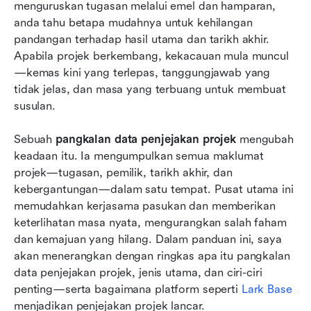
Kenapa Lark adalah pilihan terbaik untuk
menguruskan tugasan melalui emel dan hamparan, 
penjejakan projek
anda tahu betapa mudahnya untuk kehilangan 
pandangan terhadap hasil utama dan tarikh akhir. 
Cara mencipta pangkalan data penjejakan
Apabila projek berkembang, kekacauan mula muncul
projek
—kemas kini yang terlepas, tanggungjawab yang 
tidak jelas, dan masa yang terbuang untuk membuat 
Kesimpulan
susulan.
Soalan Lazim
Sebuah 
pangkalan data penjejakan projek
 mengubah 
Bacaan berkaitan
keadaan itu. Ia mengumpulkan semua maklumat 
projek—tugasan, pemilik, tarikh akhir, dan 
kebergantungan—dalam satu tempat. Pusat utama ini 
memudahkan kerjasama pasukan dan memberikan 
keterlihatan masa nyata, mengurangkan salah faham 
dan kemajuan yang hilang. Dalam panduan ini, saya 
akan menerangkan dengan ringkas apa itu pangkalan 
data penjejakan projek, jenis utama, dan ciri-ciri 
penting—serta bagaimana platform seperti 
Lark Base
menjadikan penjejakan projek lancar.