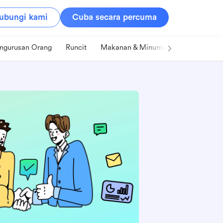
ubungi kami
Cuba secara percuma
ngurusan Orang
Runcit
Makanan & Minuman
Teknologi &