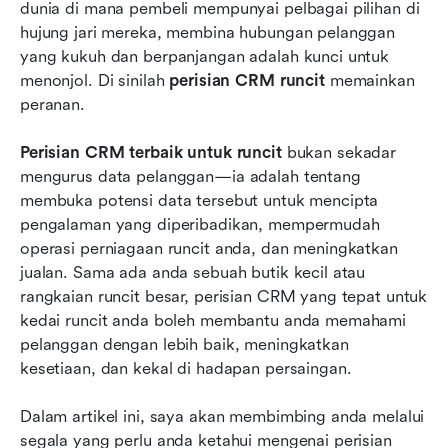
dunia di mana pembeli mempunyai pelbagai pilihan di 
Bagaimana memilih perisian CRM runcit terbaik
hujung jari mereka, membina hubungan pelanggan 
untuk perniagaan anda
yang kukuh dan berpanjangan adalah kunci untuk 
menonjol. Di sinilah 
perisian CRM runcit
 memainkan 
Manfaat menggunakan perisian CRM runcit
peranan.
Mengukur kejayaan pelaksanaan CRM runcit
anda
Perisian CRM terbaik untuk runcit
 bukan sekadar 
mengurus data pelanggan—ia adalah tentang 
Trend masa depan perisian CRM runcit
membuka potensi data tersebut untuk mencipta 
pengalaman yang diperibadikan, mempermudah 
Fikiran akhir: Mengapa perisian CRM runcit
operasi perniagaan runcit anda, dan meningkatkan 
adalah keperluan bagi peruncit moden
jualan. Sama ada anda sebuah butik kecil atau 
Soalan Lazim
rangkaian runcit besar, perisian CRM yang tepat untuk 
kedai runcit anda boleh membantu anda memahami 
Bacaan Berkaitan
pelanggan dengan lebih baik, meningkatkan 
kesetiaan, dan kekal di hadapan persaingan.
Dalam artikel ini, saya akan membimbing anda melalui 
segala yang perlu anda ketahui mengenai perisian 