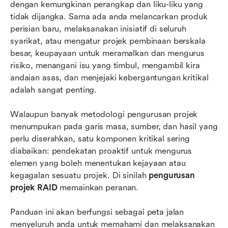
dengan kemungkinan perangkap dan liku-liku yang 
Mengatasi cabaran dalam pengurusan RAID
tidak dijangka. Sama ada anda melancarkan produk 
Pengurusan projek RAID yang dikuasai
perisian baru, melaksanakan inisiatif di seluruh 
dipertingkatkan oleh Lark
syarikat, atau mengatur projek pembinaan berskala 
besar, keupayaan untuk meramalkan dan mengurus 
Kesimpulan: Menguasai pengurusan projek
risiko, menangani isu yang timbul, mengambil kira 
RAID untuk kejayaan projek
andaian asas, dan menjejaki kebergantungan kritikal 
adalah sangat penting. 
Walaupun banyak metodologi pengurusan projek 
menumpukan pada garis masa, sumber, dan hasil yang 
perlu diserahkan, satu komponen kritikal sering 
diabaikan: pendekatan proaktif untuk mengurus 
elemen yang boleh menentukan kejayaan atau 
kegagalan sesuatu projek. Di sinilah 
pengurusan 
projek RAID
 memainkan peranan.
Panduan ini akan berfungsi sebagai peta jalan 
menyeluruh anda untuk memahami dan melaksanakan 