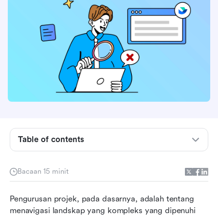
Table of contents
Apakah elemen RAID dalam pengurusan projek?
Manfaat menarik analisis RAID dalam
Bacaan 15 minit
pengurusan projek
Panduan langkah demi langkah untuk
Pengurusan projek, pada dasarnya, adalah tentang 
pengurusan RAID dalam projek
menavigasi landskap yang kompleks yang dipenuhi 