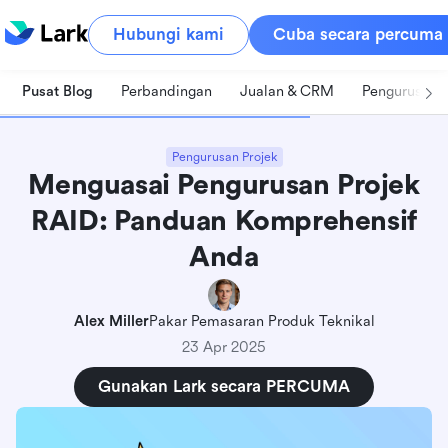
Hubungi kami
Cuba secara percuma
Pusat Blog
Perbandingan
Jualan & CRM
Pengurusan 
Pengurusan Projek
Menguasai Pengurusan Projek
RAID: Panduan Komprehensif
Anda
Alex Miller
Pakar Pemasaran Produk Teknikal
23 Apr 2025
Gunakan Lark secara PERCUMA