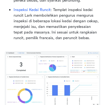
pereka bebas, dan syarikat perunding.
Inspeksi Kedai Runcit
: Templat inspeksi kedai 
runcit Lark membolehkan pengurus mengurus 
inspeksi di beberapa lokasi kedai dengan cekap, 
menjejaki isu, dan memastikan penyelesaian 
tepat pada masanya. Ini sesuai untuk rangkaian 
runcit, pemilik francais, dan peruncit bebas.