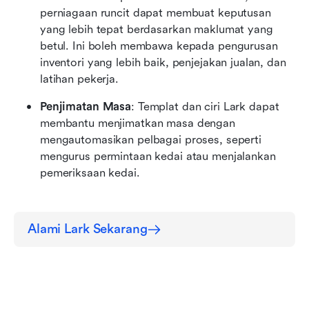
perniagaan runcit dapat membuat keputusan 
yang lebih tepat berdasarkan maklumat yang 
betul. Ini boleh membawa kepada pengurusan 
inventori yang lebih baik, penjejakan jualan, dan 
latihan pekerja.
Penjimatan Masa
: Templat dan ciri Lark dapat 
membantu menjimatkan masa dengan 
mengautomasikan pelbagai proses, seperti 
mengurus permintaan kedai atau menjalankan 
pemeriksaan kedai.
Alami Lark Sekarang