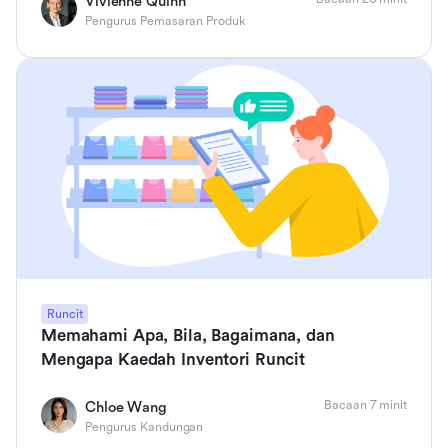
Vivienne Quinn
Pengurus Pemasaran Produk
Runcit
Memahami Apa, Bila, Bagaimana, dan
Mengapa Kaedah Inventori Runcit
Bacaan 7 minit
Chloe Wang
Pengurus Kandungan