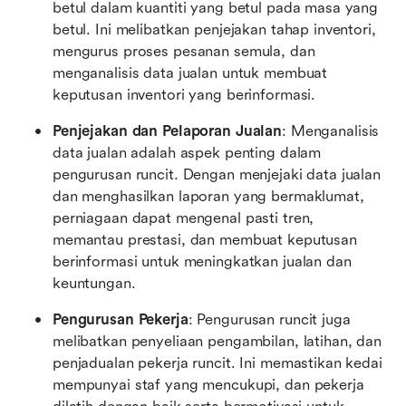
betul dalam kuantiti yang betul pada masa yang 
betul. Ini melibatkan penjejakan tahap inventori, 
mengurus proses pesanan semula, dan 
menganalisis data jualan untuk membuat 
keputusan inventori yang berinformasi.
Penjejakan dan Pelaporan Jualan
: Menganalisis 
data jualan adalah aspek penting dalam 
pengurusan runcit. Dengan menjejaki data jualan 
dan menghasilkan laporan yang bermaklumat, 
perniagaan dapat mengenal pasti tren, 
memantau prestasi, dan membuat keputusan 
berinformasi untuk meningkatkan jualan dan 
keuntungan.
Pengurusan Pekerja
: Pengurusan runcit juga 
melibatkan penyeliaan pengambilan, latihan, dan 
penjadualan pekerja runcit. Ini memastikan kedai 
mempunyai staf yang mencukupi, dan pekerja 