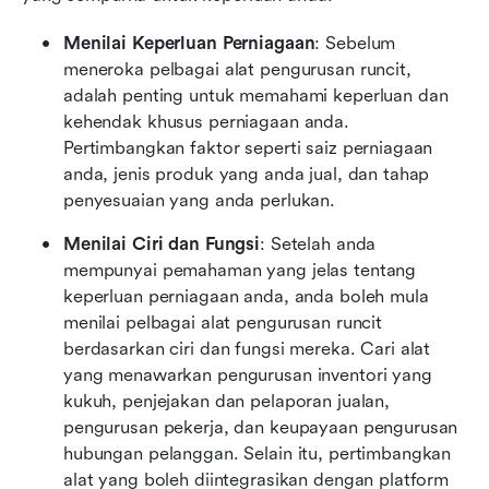
Menilai Keperluan Perniagaan
: Sebelum 
meneroka pelbagai alat pengurusan runcit, 
adalah penting untuk memahami keperluan dan 
kehendak khusus perniagaan anda. 
Pertimbangkan faktor seperti saiz perniagaan 
anda, jenis produk yang anda jual, dan tahap 
penyesuaian yang anda perlukan.
Menilai Ciri dan Fungsi
: Setelah anda 
mempunyai pemahaman yang jelas tentang 
keperluan perniagaan anda, anda boleh mula 
menilai pelbagai alat pengurusan runcit 
berdasarkan ciri dan fungsi mereka. Cari alat 
yang menawarkan pengurusan inventori yang 
kukuh, penjejakan dan pelaporan jualan, 
pengurusan pekerja, dan keupayaan pengurusan 
hubungan pelanggan. Selain itu, pertimbangkan 
alat yang boleh diintegrasikan dengan platform 