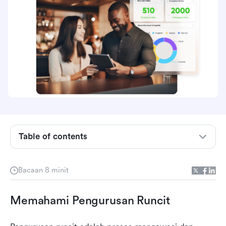
Table of contents
Menuai Manfaat Pengurusan Runcit
Ciri-ciri Utama Pengurusan Runcit
Bacaan 8 minit
Memilih Alat Pengurusan Runcit yang Tepat
Memahami Pengurusan Runcit
Buka Potensi Lark untuk Pengurusan Runcit