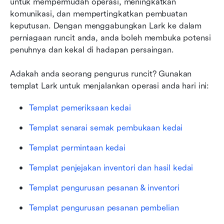
untuk mempermudah operasi, meningkatkan 
komunikasi, dan mempertingkatkan pembuatan 
keputusan. Dengan menggabungkan Lark ke dalam 
perniagaan runcit anda, anda boleh membuka potensi 
penuhnya dan kekal di hadapan persaingan.
Adakah anda seorang pengurus runcit? Gunakan 
templat Lark untuk menjalankan operasi anda hari ini:
Templat pemeriksaan kedai
Templat senarai semak pembukaan kedai
Templat permintaan kedai
Templat penjejakan inventori dan hasil kedai
Templat pengurusan pesanan & inventori
Templat pengurusan pesanan pembelian