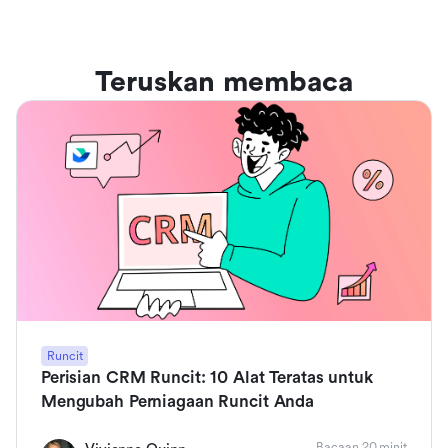
Teruskan membaca
Runcit
Perisian CRM Runcit: 10 Alat Teratas untuk
Mengubah Perniagaan Runcit Anda
Bacaan 20 minit