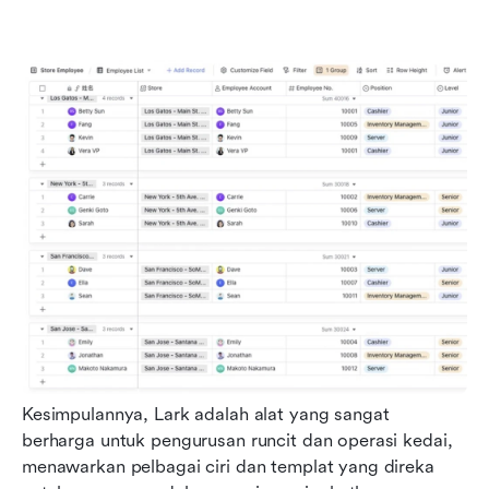
Kesimpulannya, Lark adalah alat yang sangat 
berharga untuk pengurusan runcit dan operasi kedai, 
menawarkan pelbagai ciri dan templat yang direka 