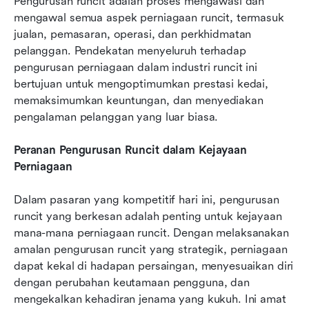
Pengurusan runcit adalah proses mengawasi dan 
Manfaatkan Kelebihan Lark untuk Pengurusan
mengawal semua aspek perniagaan runcit, termasuk 
Runcit
jualan, pemasaran, operasi, dan perkhidmatan 
Kes Penggunaan Terbaik untuk Lark dalam
pelanggan. Pendekatan menyeluruh terhadap 
Pengurusan Runcit
pengurusan perniagaan dalam industri runcit ini 
bertujuan untuk mengoptimumkan prestasi kedai, 
memaksimumkan keuntungan, dan menyediakan 
pengalaman pelanggan yang luar biasa.
Peranan Pengurusan Runcit dalam Kejayaan 
Perniagaan
Dalam pasaran yang kompetitif hari ini, pengurusan 
runcit yang berkesan adalah penting untuk kejayaan 
mana-mana perniagaan runcit. Dengan melaksanakan 
amalan pengurusan runcit yang strategik, perniagaan 
dapat kekal di hadapan persaingan, menyesuaikan diri 
dengan perubahan keutamaan pengguna, dan 
mengekalkan kehadiran jenama yang kukuh. Ini amat 