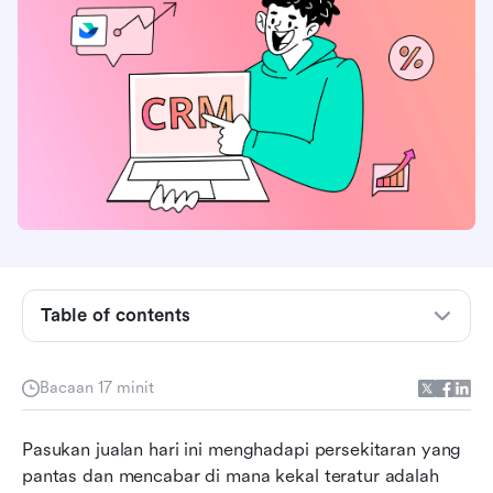
Apakah perisian pengurusan wakil jualan?
Table of contents
Ciri-ciri utama perisian pengurusan wakil jualan
terbaik
Bacaan 17 minit
Perisian pengurusan wakil jualan terbaik secara
Pasukan jualan hari ini menghadapi persekitaran yang 
ringkas
pantas dan mencabar di mana kekal teratur adalah 