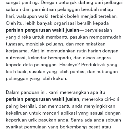
Perisian pengurusan wakil jualan: Ulasan
sangat penting. Dengan petunjuk datang dari pelbagai 
terperinci mengenai 8 aplikasi teratas
saluran dan permintaan pelanggan berubah setiap 
hari, walaupun wakil terbaik boleh menjadi tertekan. 
Memilih perisian pengurusan wakil jualan yang
Oleh itu, lebih banyak organisasi beralih kepada 
sesuai
perisian pengurusan wakil jualan
—penyelesaian 
yang direka untuk membantu pasukan mempermudah 
Kesimpulan
tugasan, menjejak peluang, dan meningkatkan 
Soalan Lazim
kerjasama. Alat ini memudahkan rutin harian dengan 
automasi, kalendar bersepadu, dan akses segera 
Bacaan berkaitan
kepada data pelanggan. Hasilnya? Produktiviti yang 
lebih baik, susulan yang lebih pantas, dan hubungan 
pelanggan yang lebih kukuh. 
Dalam panduan ini, kami menerangkan apa itu 
perisian pengurusan wakil jualan
, meneroka ciri-ciri 
paling bernilai, dan membantu anda menyingkirkan 
kekeliruan untuk mencari aplikasi yang sesuai dengan 
keperluan unik pasukan anda. Sama ada anda sebuah 
syarikat permulaan yang berkembang pesat atau 