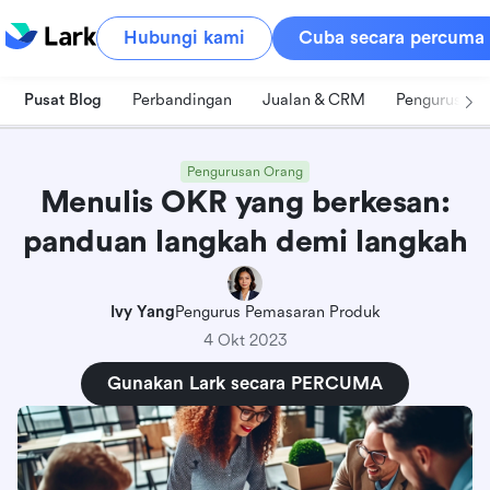
Hubungi kami
Cuba secara percuma
Pusat Blog
Perbandingan
Jualan & CRM
Pengurusan 
Pengurusan Orang
Menulis OKR yang berkesan:
panduan langkah demi langkah
Ivy Yang
Pengurus Pemasaran Produk
4 Okt 2023
Gunakan Lark secara PERCUMA