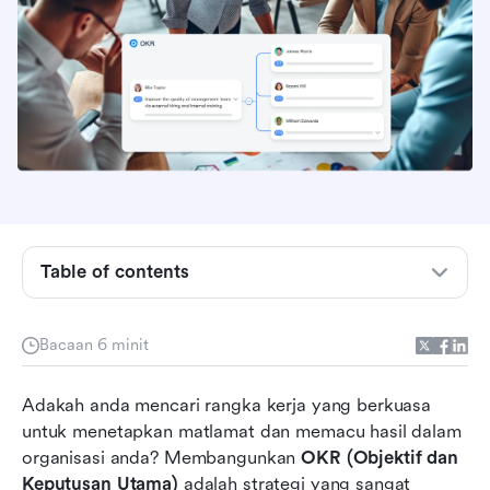
Table of contents
Langkah 1: Tetapkan Objektif yang Jelas
Bacaan 6 minit
Langkah 2: Kenal pasti Keputusan Utama
Adakah anda mencari rangka kerja yang berkuasa 
Langkah 3: Menurunkan OKR
untuk menetapkan matlamat dan memacu hasil dalam 
organisasi anda? Membangunkan 
OKR (Objektif dan 
Langkah 4: Sentiasa Semak dan Kemas Kini
Keputusan Utama)
 adalah strategi yang sangat 