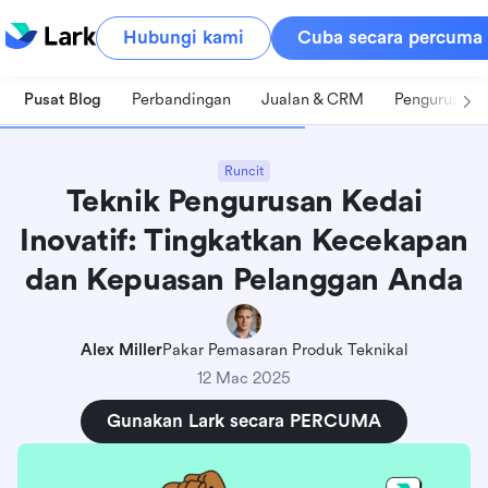
Hubungi kami
Cuba secara percuma
Pusat Blog
Perbandingan
Jualan & CRM
Pengurusan 
Runcit
Teknik Pengurusan Kedai
Inovatif: Tingkatkan Kecekapan
dan Kepuasan Pelanggan Anda
Alex Miller
Pakar Pemasaran Produk Teknikal
12 Mac 2025
Gunakan Lark secara PERCUMA