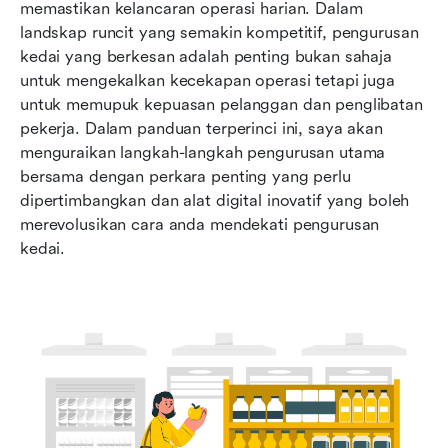
Membangunkan strategi pengurusan kedai
memastikan kelancaran operasi harian. Dalam 
yang menyeluruh
landskap runcit yang semakin kompetitif, pengurusan 
kedai yang berkesan adalah penting bukan sahaja 
Mengatasi cabaran biasa dalam pengurusan
untuk mengekalkan kecekapan operasi tetapi juga 
kedai
untuk memupuk kepuasan pelanggan dan penglibatan 
pekerja. Dalam panduan terperinci ini, saya akan 
Bagaimana Lark meningkatkan pengurusan
menguraikan langkah-langkah pengurusan utama 
kedai untuk peruncit moden
bersama dengan perkara penting yang perlu 
Trend masa depan dalam pengurusan kedai dan
dipertimbangkan dan alat digital inovatif yang boleh 
inovasi runcit
merevolusikan cara anda mendekati pengurusan 
kedai.
Kesimpulan: langkah-langkah yang boleh
diambil untuk kecemerlangan runcit melalui
pengurusan kedai