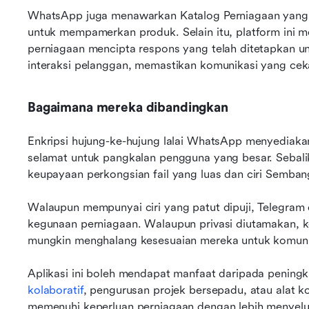
WhatsApp juga menawarkan Katalog Perniagaan yang 
untuk mempamerkan produk. Selain itu, platform ini m
perniagaan mencipta respons yang telah ditetapkan u
interaksi pelanggan, memastikan komunikasi yang cek
Bagaimana mereka dibandingkan
Enkripsi hujung-ke-hujung lalai WhatsApp menyediaka
selamat untuk pangkalan pengguna yang besar. Sebalik
keupayaan perkongsian fail yang luas dan ciri Semban
Walaupun mempunyai ciri yang patut dipuji, Telegra
kegunaan perniagaan. Walaupun privasi diutamakan, ke
mungkin menghalang kesesuaian mereka untuk komunik
Aplikasi ini boleh mendapat manfaat daripada peningka
kolaboratif
, pengurusan projek bersepadu, atau alat k
memenuhi keperluan perniagaan dengan lebih menyel