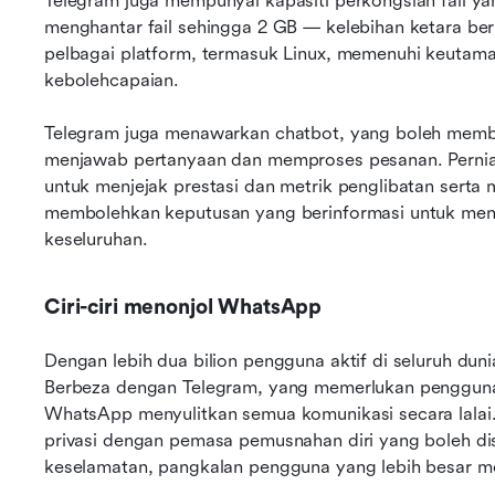
Telegram juga mempunyai kapasiti perkongsian fail
menghantar fail sehingga 2 GB — kelebihan ketara be
pelbagai platform, termasuk Linux, memenuhi keutam
kebolehcapaian.
Telegram juga menawarkan chatbot, yang boleh memba
menjawab pertanyaan dan memproses pesanan. Perniag
untuk menjejak prestasi dan metrik penglibatan serta 
membolehkan keputusan yang berinformasi untuk menin
keseluruhan.
Ciri-ciri menonjol WhatsApp
Dengan lebih dua bilion pengguna aktif di seluruh dun
Berbeza dengan Telegram, yang memerlukan pengguna 
WhatsApp menyulitkan semua komunikasi secara lalai.
privasi dengan pemasa pemusnahan diri yang boleh di
keselamatan, pangkalan pengguna yang lebih besar 