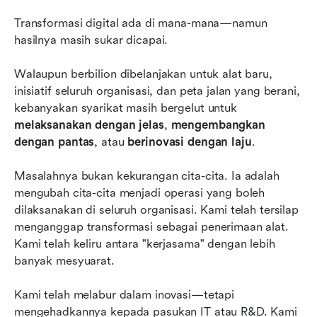
💡 Bayangkan semula inovasi
Transformasi digital ada di mana-mana—namun 
📈 Bayangkan semula pertumbuhan
hasilnya masih sukar dicapai.
🧑‍🤝‍🧑 Bayangkan semula budaya
Walaupun berbilion dibelanjakan untuk alat baru, 
Reimagine bukan kempen. Ia adalah satu
inisiatif seluruh organisasi, dan peta jalan yang berani, 
komitmen.
kebanyakan syarikat masih bergelut untuk 
melaksanakan dengan jelas
, 
mengembangkan 
dengan pantas
, atau 
berinovasi dengan laju
.
Masalahnya bukan kekurangan cita-cita. Ia adalah 
mengubah cita-cita menjadi operasi yang boleh 
dilaksanakan di seluruh organisasi. Kami telah tersilap 
menganggap transformasi sebagai penerimaan alat. 
Kami telah keliru antara "kerjasama" dengan lebih 
banyak mesyuarat.
Kami telah melabur dalam inovasi—tetapi 
mengehadkannya kepada pasukan IT atau R&D. Kami 