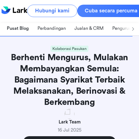
Hubungi kami
Cuba secara percuma
Pusat Blog
Perbandingan
Jualan & CRM
Pengurusan 
Kolaborasi Pasukan
Berhenti Mengurus, Mulakan
Membayangkan Semula:
Bagaimana Syarikat Terbaik
Melaksanakan, Berinovasi &
Berkembang
Lark Team
16 Jul 2025