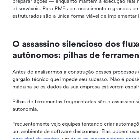
preparar ações — enquanto mantém a execução real reg
observáveis. Para PMEs em crescimento e grandes empr
estruturados são a única forma viável de implementar i
O assassino silencioso dos flux
autônomos: pilhas de ferrame
Antes de analisarmos a construção desses processos 
gargalo técnico que impede seu sucesso. Não é possív
máquina se os dados da sua empresa estiverem espalha
Pilhas de ferramentas fragmentadas são o assassino si
autonomia.
Frequentemente vejo equipes tentando criar automaç
um ambiente de software desconexo. Elas podem usa
para chat da equipe
, um 
drive na nuvem externo par