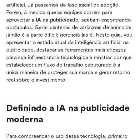
Arquitetando sua pilha: Navegando pela
artificial. Já passamos da fase inicial de adoção. 
enxurrada atual de soluções pontuais
Porém, à medida que as equipes correm para 
aproveitar a 
IA na publicidade
, acabam encontrando 
Habilidades e estratégias essenciais para a
obstáculos. Gerar centenas de variações de anúncios 
adoção eficaz de IA
já não é a parte difícil; gerenciá-las é. Neste guia, vou 
apresentar o estado atual da inteligência artificial na 
Eliminando conteúdo de IA de baixa qualidade:
publicidade, destacar as ferramentas mais eficazes 
por que o Lark se encaixa nos fluxos de
para sua infraestrutura tecnológica e mostrar por que 
trabalho de publicidade com tecnologia de IA
estabelecer um fluxo de trabalho estruturado é a 
O futuro cenário da publicidade impulsionada
única maneira de proteger sua marca e gerar retorno 
por IA
real sobre o investimento.
Conclusão
Perguntas frequentes
Definindo a IA na publicidade 
Leitura relacionada
moderna
Para compreender o uso dessa tecnologia, primeiro 