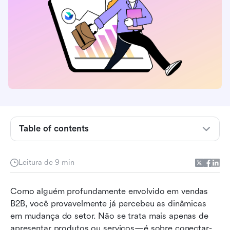
O que é vendas B2B e por que isso importa
mais do que nunca?
Compreendendo as etapas do processo de
vendas B2B
Superando desafios comuns em vendas B2B
Table of contents
Estratégias comprovadas de vendas B2B para
aumentar conversões
Leitura de 9 min
Principais tendências de vendas B2B para
aproveitar em 2026
Como alguém profundamente envolvido em vendas 
Escolhendo as ferramentas certas para sua
B2B, você provavelmente já percebeu as dinâmicas 
equipe de vendas
em mudança do setor. Não se trata mais apenas de 
apresentar produtos ou serviços—é sobre conectar-