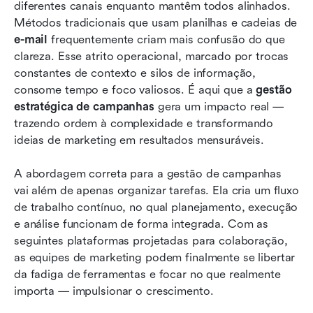
Melhores ferramentas de gerenciamento de
diferentes canais enquanto mantêm todos alinhados. 
campanhas em 2025
Métodos tradicionais que usam planilhas e cadeias de 
e-mail
 frequentemente criam mais confusão do que 
Como escolher sua ferramenta de
clareza. Esse atrito operacional, marcado por trocas 
gerenciamento de campanhas
constantes de contexto e silos de informação, 
consome tempo e foco valiosos. É aqui que a 
Processo de gerenciamento de campanha em 6
gestão 
estratégica de campanhas
etapas
 gera um impacto real — 
trazendo ordem à complexidade e transformando 
Conclusão
ideias de marketing em resultados mensuráveis.
Perguntas frequentes
A abordagem correta para a gestão de campanhas 
vai além de apenas organizar tarefas. Ela cria um fluxo 
Leitura relacionada
de trabalho contínuo, no qual planejamento, execução 
e análise funcionam de forma integrada. Com as 
seguintes plataformas projetadas para colaboração, 
as equipes de marketing podem finalmente se libertar 
da fadiga de ferramentas e focar no que realmente 
importa — impulsionar o crescimento.