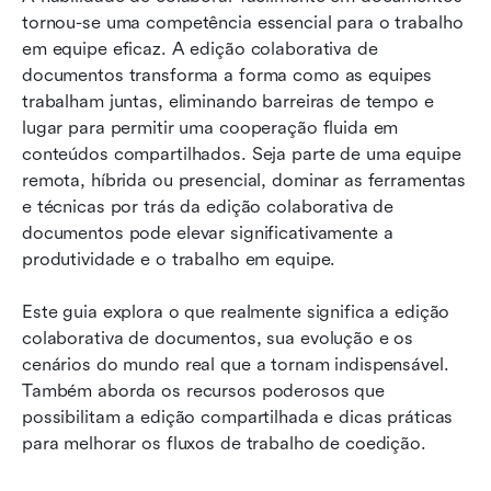
tornou-se uma competência essencial para o trabalho 
Dicas de coedição para uma colaboração mais
em equipe eficaz. A edição colaborativa de 
inteligente em documentos
documentos transforma a forma como as equipes 
trabalham juntas, eliminando barreiras de tempo e 
Como o Lark eleva a edição compartilhada de
lugar para permitir uma cooperação fluida em 
documentos
conteúdos compartilhados. Seja parte de uma equipe 
remota, híbrida ou presencial, dominar as ferramentas 
Conclusão: Capacite sua equipe com uma
e técnicas por trás da edição colaborativa de 
edição colaborativa de documentos mais
documentos pode elevar significativamente a 
inteligente
produtividade e o trabalho em equipe.
Leitura relacionada
Este guia explora o que realmente significa a edição 
colaborativa de documentos, sua evolução e os 
cenários do mundo real que a tornam indispensável. 
Também aborda os recursos poderosos que 
possibilitam a edição compartilhada e dicas práticas 
para melhorar os fluxos de trabalho de coedição.