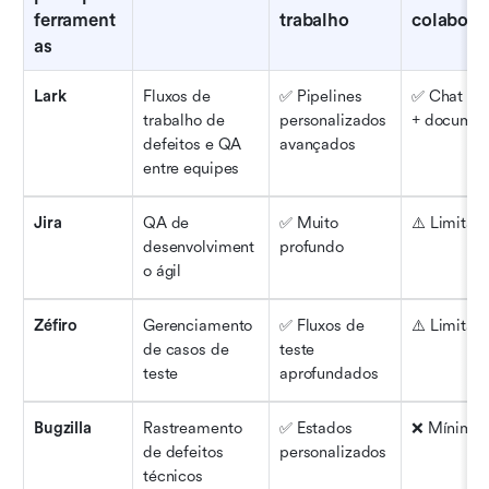
ferrament
trabalho
colabora
as
Lark
Fluxos de 
✅ Pipelines 
✅ Chat nati
trabalho de 
personalizados 
+ documen
defeitos e QA 
avançados
entre equipes
Jira
QA de 
✅ Muito 
⚠️ Limitad
desenvolviment
profundo
o ágil
Zéfiro
Gerenciamento 
✅ Fluxos de 
⚠️ Limitad
de casos de 
teste 
teste
aprofundados
Bugzilla
Rastreamento 
✅ Estados 
❌ Mínimo
de defeitos 
personalizados
técnicos