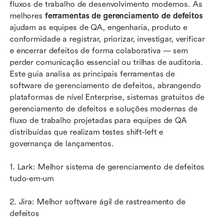
Lista completa: 12 melhores ferramentas de
fluxos de trabalho de desenvolvimento modernos. As 
gerenciamento de defeitos
melhores 
ferramentas de gerenciamento de defeitos
ajudam as equipes de QA, engenharia, produto e 
O que torna o melhor sistema de rastreamento
conformidade a registrar, priorizar, investigar, verificar 
de leads
e encerrar defeitos de forma colaborativa — sem 
perder comunicação essencial ou trilhas de auditoria. 
Os blocos de construção de uma gestão de
Este guia analisa as principais ferramentas de 
defeitos bem-sucedida
software de gerenciamento de defeitos, abrangendo 
Conclusão
plataformas de nível Enterprise, sistemas gratuitos de 
gerenciamento de defeitos e soluções modernas de 
Perguntas frequentes
fluxo de trabalho projetadas para equipes de QA 
distribuídas que realizam testes shift-left e 
Leitura relacionada
governança de lançamentos.
1. Lark: Melhor sistema de gerenciamento de defeitos 
tudo-em-um
2. Jira: Melhor software ágil de rastreamento de 
defeitos