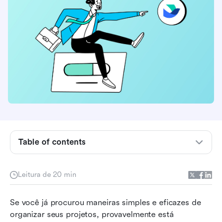
O que é um quadro Kanban?
Table of contents
Quem pode se beneficiar mais dos quadros
kanban gratuitos?
Leitura de 20 min
O que observar em um software kanban
Se você já procurou maneiras simples e eficazes de 
gratuito?
organizar seus projetos, provavelmente está 