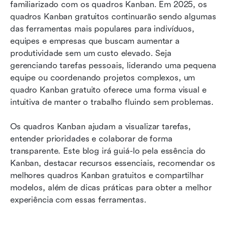
Top 8 softwares gratuitos de quadro kanban
familiarizado com os quadros Kanban. Em 2025, os 
para melhor gerenciamento de projetos
quadros Kanban gratuitos continuarão sendo algumas 
das ferramentas mais populares para indivíduos, 
5 modelos gratuitos poderosos de kanban para
equipes e empresas que buscam aumentar a 
economizar seu tempo e custo
produtividade sem um custo elevado. Seja 
gerenciando tarefas pessoais, liderando uma pequena 
1. Modelo básico de gerenciamento de projetos
equipe ou coordenando projetos complexos, um 
2. Modelo de planejamento de sprint ágil
quadro Kanban gratuito oferece uma forma visual e 
intuitiva de manter o trabalho fluindo sem problemas.
3. Modelo de calendário de conteúdo
Os quadros Kanban ajudam a visualizar tarefas, 
4. Modelo de pipeline de vendas
entender prioridades e colaborar de forma 
5. Modelo de produtividade pessoal
transparente. Este blog irá guiá-lo pela essência do 
Kanban, destacar recursos essenciais, recomendar os 
Dicas práticas para aproveitar ao máximo seu
melhores quadros Kanban gratuitos e compartilhar 
quadro kanban gratuito
modelos, além de dicas práticas para obter a melhor 
experiência com essas ferramentas.
Perguntas frequentes
Conclusão: Melhore seus fluxos de trabalho