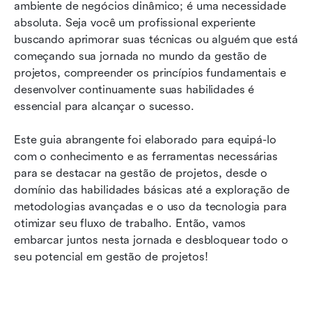
ambiente de negócios dinâmico; é uma necessidade 
aprendizado contínuo para o sucesso da sua
absoluta. Seja você um profissional experiente 
equipe
buscando aprimorar suas técnicas ou alguém que está 
Ágil vs. cascata: Escolha sua metodologia de
começando sua jornada no mundo da gestão de 
gerenciamento de projetos
projetos, compreender os princípios fundamentais e 
desenvolver continuamente suas habilidades é 
Desbloqueie o desempenho máximo: Como o
essencial para alcançar o sucesso. 
Lark eleva suas habilidades de gerenciamento
de projetos
Este guia abrangente foi elaborado para equipá-lo 
com o conhecimento e as ferramentas necessárias 
Considerações finais: Abrace a jornada das
para se destacar na gestão de projetos, desde o 
habilidades de gerenciamento de projetos
domínio das habilidades básicas até a exploração de 
metodologias avançadas e o uso da tecnologia para 
otimizar seu fluxo de trabalho. Então, vamos 
embarcar juntos nesta jornada e desbloquear todo o 
seu potencial em gestão de projetos!