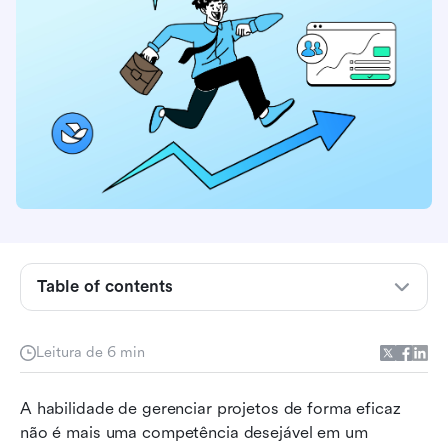
Por que as habilidades de gerenciamento de
projetos são importantes
Habilidades essenciais de gerenciamento de
projetos
Técnicas avançadas de gerenciamento de
Table of contents
projetos
Comunicação, trabalho em equipe e habilidades
Leitura de 6 min
de resolução de conflitos em gerenciamento de
projetos
A habilidade de gerenciar projetos de forma eficaz 
não é mais uma competência desejável em um 
Certificações em gerenciamento de projetos e