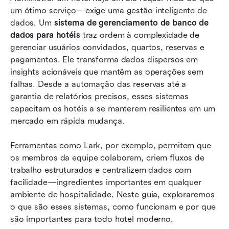
um ótimo serviço—exige uma gestão inteligente de 
Top 10 ferramentas para gerenciar dados e
dados. Um 
sistema de gerenciamento de banco de 
operações de hotéis
dados para hotéis
 traz ordem à complexidade de 
gerenciar usuários convidados, quartos, reservas e 
Melhores práticas para manter um sistema de
pagamentos. Ele transforma dados dispersos em 
gerenciamento de banco de dados de hotel
insights acionáveis que mantêm as operações sem 
falhas. Desde a automação das reservas até a 
Como escolher a ferramenta certa para
garantia de relatórios precisos, esses sistemas 
gerenciamento de banco de dados de hotel
capacitam os hotéis a se manterem resilientes em um 
Futuras tendências na gestão de bancos de
mercado em rápida mudança.
dados hoteleiros
Ferramentas como Lark, por exemplo, permitem que 
Conclusão
os membros da equipe colaborem, criem fluxos de 
trabalho estruturados e centralizem dados com 
FAQs
facilidade—ingredientes importantes em qualquer 
Leitura relacionada
ambiente de hospitalidade. Neste guia, exploraremos 
o que são esses sistemas, como funcionam e por que 
são importantes para todo hotel moderno.