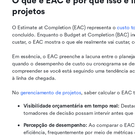
O que é EAC e por que isso é i
projetos
O Estimate at Completion (EAC) representa o 
custo to
concluído. Enquanto o Budget at Completion (BAC) ind
custar, o EAC mostra o que ele realmente vai custar,
Em essência, o EAC preenche a lacuna entre o planejam
quando o desempenho de custo ou cronograma se desvia
compreender se você está seguindo uma tendência ac
à linha de chegada.
No 
gerenciamento de projetos
, saber calcular o EAC 
Visibilidade orçamentária em tempo real: 
Desta
tomadores de decisão possam intervir antes que
Percepção de desempenho: 
Ao comparar o EAC 
eficiência, frequentemente por meio de métrica