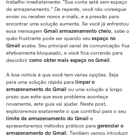
trabalho imediatamente: "Sua conta está sem espaço 
Como transferir mensagens do Gmail para o
de armazenamento." De repente, você não consegue 
Lark Mail
enviar ou receber novos e-mails, e a pressão para 
encontrar uma solução aumenta. Se você já enfrentou 
Conclusão
essa mensagem 
Gmail armazenamento cheio
, sabe o 
quão frustrante pode ser quando seu 
Perguntas Frequentes
espaço no 
Gmail
 acaba. Seu principal canal de comunicação fica 
Leitura relacionada
efetivamente bloqueado, e você fica correndo para 
descobrir 
como obter mais espaço no Gmail
.
A boa notícia é que você tem várias opções. Seja 
para uma solução rápida para 
limpar o 
armazenamento do Gmail
 ou uma solução a longo 
prazo que evite que esse problema aconteça 
novamente, este guia vai ajudar. Neste post, 
exploraremos exatamente o que contribui para o seu 
limite de armazenamento do Gmail
 e 
apresentaremos métodos práticos para 
gerenciar o 
armazenamento do Gmail
. Também vamos introduzir 