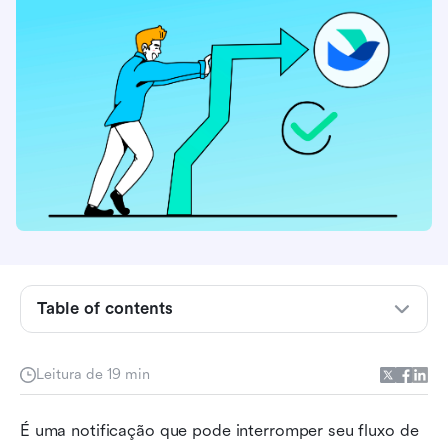
Introdução ao armazenamento do Gmail
Table of contents
Como obter mais armazenamento no Gmail:
Métodos explicados
Leitura de 19 min
Tente Lark – a alternativa de próxima geração
É uma notificação que pode interromper seu fluxo de 
com maior armazenamento