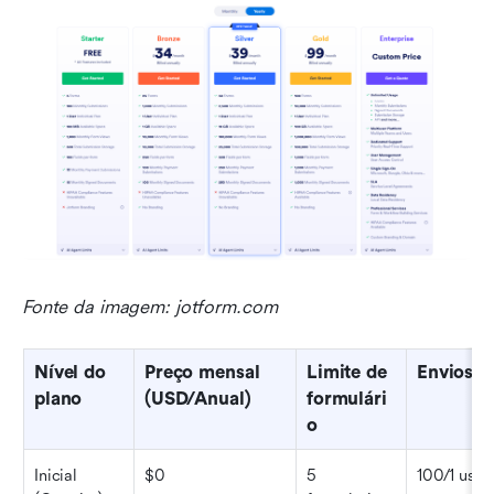
Fonte da imagem: jotform.com
Nível do 
Preço mensal 
Limite de 
Envios m
plano
(USD/Anual)
formulári
o
Inicial 
$0
5 
100/1 usu