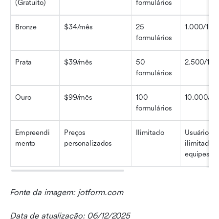
(Gratuito)
formulários
Bronze
$34/mês
25 
1.000/1 us
formulários
Prata
$39/mês
50 
2.500/1 us
formulários
Ouro
$99/mês
100 
10.000/1 
formulários
Empreendi
Preços 
Ilimitado
Usuários 
mento
personalizados
ilimitados/
equipes/P
Fonte da imagem: jotform.com
Data de atualização: 06/12/2025