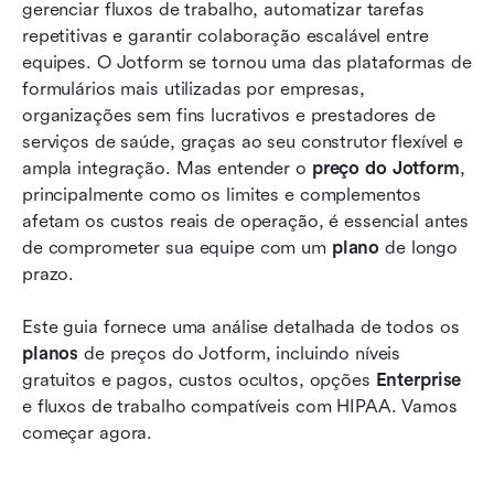
Desafios de colaboração com fluxos de
gerenciar fluxos de trabalho, automatizar tarefas 
trabalho do Jotform
repetitivas e garantir colaboração escalável entre 
equipes. O Jotform se tornou uma das plataformas de 
Conheça o Lark: uma alternativa robusta e
formulários mais utilizadas por empresas, 
abrangente ao Jotform
organizações sem fins lucrativos e prestadores de 
serviços de saúde, graças ao seu construtor flexível e 
Qual plataforma você deve escolher: Jotform vs
ampla integração. Mas entender o 
Lark
preço do Jotform
, 
principalmente como os limites e complementos 
Conclusão
afetam os custos reais de operação, é essencial antes 
de comprometer sua equipe com um 
plano
 de longo 
Perguntas frequentes
prazo.
Leitura relacionada
Este guia fornece uma análise detalhada de todos os 
planos
 de preços do Jotform, incluindo níveis 
gratuitos e pagos, custos ocultos, opções 
Enterprise
e fluxos de trabalho compatíveis com HIPAA. Vamos 
começar agora.