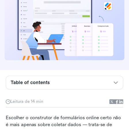
O que é Jotform
Recursos que o Jotform oferece
Table of contents
Planos de preços do Jotform comparados por
nível
Leitura de 14 min
Custos ocultos a considerar no preço do
Escolher o construtor de formulários online certo não 
Jotform
é mais apenas sobre coletar dados — trata-se de 