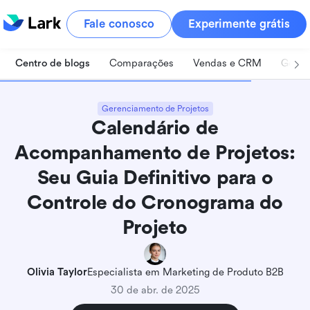
Fale conosco
Experimente grátis
Centro de blogs
Comparações
Vendas e CRM
Geren
Gerenciamento de Projetos
Calendário de
Acompanhamento de Projetos:
Seu Guia Definitivo para o
Controle do Cronograma do
Projeto
O que é um calendário de acompanhamento de
projetos?
Olivia Taylor
Especialista em Marketing de Produto B2B
30 de abr. de 2025
Tipos de calendários de acompanhamento de