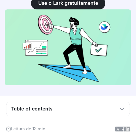
projetos
Use o Lark gratuitamente
Como criar um calendário de acompanhamento
de projetos
Dicas para criar um calendário eficaz de
acompanhamento de projetos
Fazendo do seu calendário de acompanhamento
de projetos uma parte viva da equipe
5 modelos gratuitos de calendário para
acompanhamento de projetos
1. Calendário de Trabalho em Equipe
2. Calendário de Conteúdo
Table of contents
3. Subdivisão de Tarefas OKR e Controle de
Progresso
Leitura de 12 min
4. Calendário de Tarefas de Trabalho