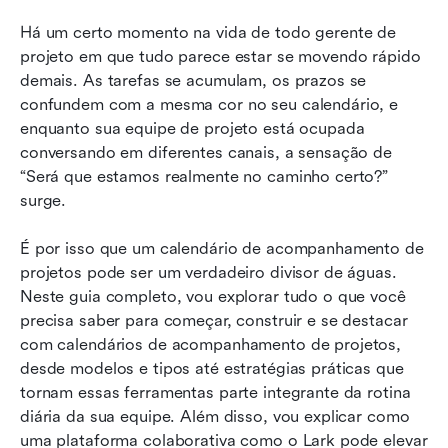
Há um certo momento na vida de todo gerente de 
5. Modelo de Cronograma do Projeto
projeto em que tudo parece estar se movendo rápido 
Eleve seu calendário de acompanhamento de
demais. As tarefas se acumulam, os prazos se 
projetos com Lark
confundem com a mesma cor no seu calendário, e 
enquanto sua equipe de projeto está ocupada 
Conclusão: Assuma o controle com o
conversando em diferentes canais, a sensação de 
calendário de acompanhamento de projetos
“Será que estamos realmente no caminho certo?” 
adequado
surge.
Leitura relacionada
É por isso que um calendário de acompanhamento de 
projetos pode ser um verdadeiro divisor de águas. 
Neste guia completo, vou explorar tudo o que você 
precisa saber para começar, construir e se destacar 
com calendários de acompanhamento de projetos, 
desde modelos e tipos até estratégias práticas que 
tornam essas ferramentas parte integrante da rotina 
diária da sua equipe. Além disso, vou explicar como 
uma plataforma colaborativa como o Lark pode elevar 