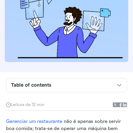
O que é um sistema de gerenciamento de
restaurante?
Table of contents
Principais características de um sistema de
gerenciamento de restaurante
Leitura de 12 min
Por que seu restaurante precisa de um RMS
Gerenciar um restaurante
 não é apenas sobre servir 
O que observar ao escolher um RMS
boa comida; trata-se de operar uma máquina bem 