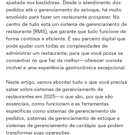
Melhores práticas para uma integração bem-
ajustada nos bastidores. Desde o atendimento dos 
sucedida do RMS
pedidos até o gerenciamento do estoque, há muito 
envolvido para fazer um restaurante prosperar. No 
Otimize a gestão de restaurantes com Lark
centro de tudo está um sistema de gerenciamento de 
restaurante (RMS), que garante que tudo funcione de 
Conclusão
forma contínua e eficiente. É seu parceiro digital que 
pode ajudar com todas as complexidades de 
administrar um restaurante, para que você possa se 
concentrar no que faz de melhor—oferecer comida 
incrível e uma experiência gastronômica excepcional.
Neste artigo, vamos abordar tudo o que você precisa 
saber sobre sistemas de gerenciamento de 
restaurantes em 2025—o que são, por que são 
essenciais, como funcionam e as ferramentas 
específicas como sistemas de gerenciamento de 
pedidos, sistemas de gerenciamento de estoque e 
sistemas de gerenciamento de cardápio que podem 
transformar suas operações.