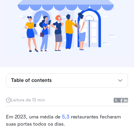
O que são promoções de restaurante?
Table of contents
O que considerar antes de realizar uma
promoção em restaurante
Leitura de 13 min
O que torna as promoções de restaurantes
Em 2023, uma média de 
bem-sucedidas?
5,3
 restaurantes fecharam 
suas portas todos os dias.
15 melhores ideias de promoção para