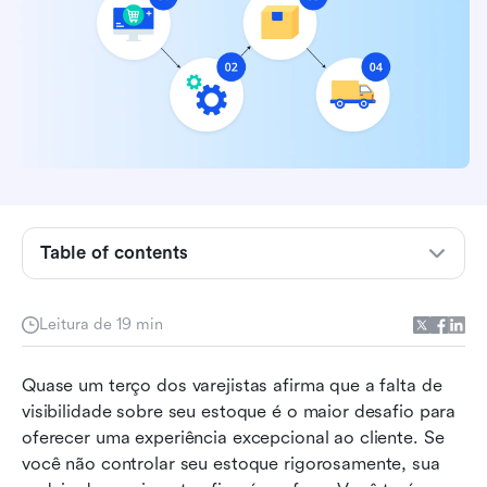
O que é software de gerenciamento de
inventário no varejo?
Table of contents
Por que todo varejista precisa de um software
de inventário
Leitura de 19 min
Principais características do software de
Quase um terço dos varejistas afirma que a falta de 
inventário para varejo
visibilidade sobre seu estoque é o maior desafio para 
Top 15 ferramentas de software de inventário
oferecer uma experiência excepcional ao cliente. Se 
para varejo em 2026
você não controlar seu estoque rigorosamente, sua 