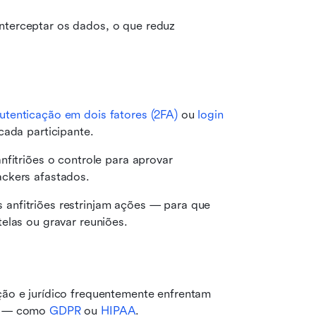
terceptar os dados, o que reduz 
utenticação em dois fatores (2FA)
 ou 
login 
cada participante.
fitriões o controle para aprovar 
ackers afastados.
nfitriões restrinjam ações — para que 
elas ou gravar reuniões.
ão e jurídico frequentemente enfrentam 
s — como 
GDPR
 ou 
HIPAA
.