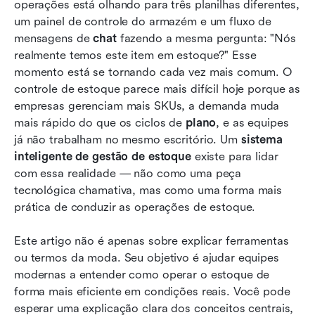
operações está olhando para três planilhas diferentes, 
Gestão inteligente de inventário como um
um painel de controle do armazém e um fluxo de 
desafio de colaboração
mensagens de 
chat
 fazendo a mesma pergunta: "Nós 
realmente temos este item em estoque?" Esse 
Lark: possibilitando decisões mais inteligentes
momento está se tornando cada vez mais comum. O 
de inventário entre equipes
controle de estoque parece mais difícil hoje porque as 
empresas gerenciam mais SKUs, a demanda muda 
Tendências futuras em sistemas inteligentes de
mais rápido do que os ciclos de 
gerenciamento de inventário
plano
, e as equipes 
já não trabalham no mesmo escritório. Um 
sistema 
Conclusão
inteligente de gestão de estoque
 existe para lidar 
com essa realidade — não como uma peça 
Perguntas frequentes
tecnológica chamativa, mas como uma forma mais 
prática de conduzir as operações de estoque.
Leitura relacionada
Este artigo não é apenas sobre explicar ferramentas 
ou termos da moda. Seu objetivo é ajudar equipes 
modernas a entender como operar o estoque de 
forma mais eficiente em condições reais. Você pode 
esperar uma explicação clara dos conceitos centrais, 