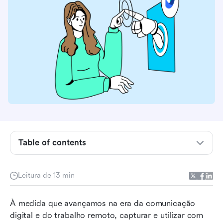
Table of contents
O que é IA de transcrição?
Principais características da tecnologia de IA
Leitura de 13 min
para transcrição
Impulsionando a produtividade: Principais
À medida que avançamos na era da comunicação 
benefícios da IA de transcrição
digital e do trabalho remoto, capturar e utilizar com 