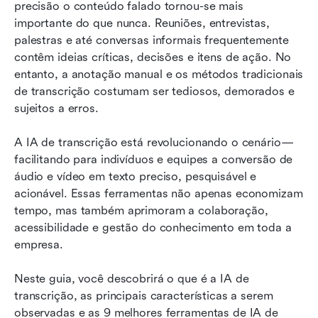
precisão o conteúdo falado tornou-se mais 
Top 9 ferramentas de IA para transcrição
importante do que nunca. Reuniões, entrevistas, 
Como escolher a ferramenta de IA para
palestras e até conversas informais frequentemente 
transcrição adequada
contêm ideias críticas, decisões e itens de ação. No 
entanto, a anotação manual e os métodos tradicionais 
Perguntas frequentes
de transcrição costumam ser tediosos, demorados e 
sujeitos a erros.
Conclusão
Leitura relacionada
A IA de transcrição está revolucionando o cenário—
facilitando para indivíduos e equipes a conversão de 
áudio e vídeo em texto preciso, pesquisável e 
acionável. Essas ferramentas não apenas economizam 
tempo, mas também aprimoram a colaboração, 
acessibilidade e gestão do conhecimento em toda a 
empresa.
Neste guia, você descobrirá o que é a IA de 
transcrição, as principais características a serem 
observadas e as 9 melhores ferramentas de IA de 