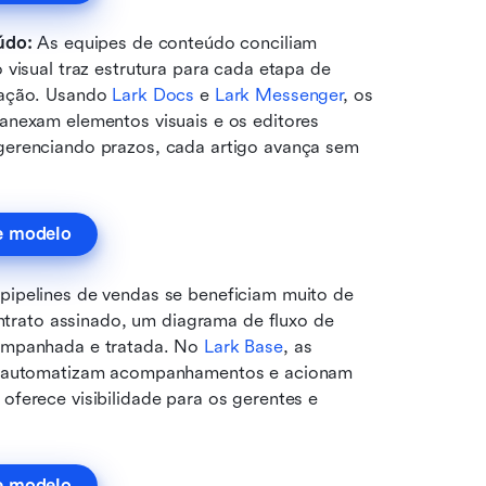
údo: 
As equipes de conteúdo conciliam 
visual traz estrutura para cada etapa de 
cação. Usando 
Lark Docs
 e 
Lark Messenger
, os 
anexam elementos visuais e os editores 
gerenciando prazos, cada artigo avança sem 
e modelo
pipelines de vendas se beneficiam muito de 
ontrato assinado, um diagrama de fluxo de 
ompanhada e tratada. No 
Lark Base
, as 
s, automatizam acompanhamentos e acionam 
ferece visibilidade para os gerentes e 
e modelo