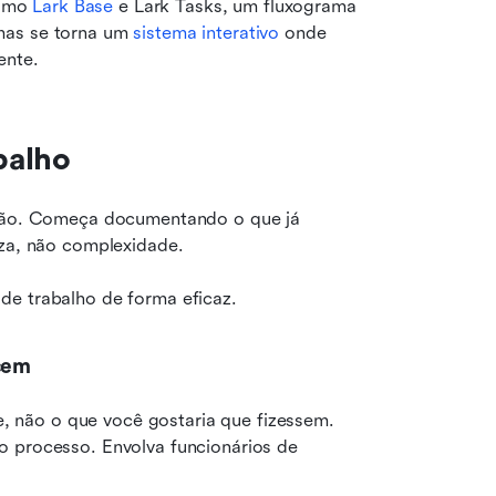
omo 
Lark Base
 e Lark Tasks, um fluxograma 
mas se torna um 
sistema interativo
 onde 
ente.
balho
ição. Começa documentando o que já 
eza, não complexidade.
de trabalho de forma eficaz.
ecem
não o que você gostaria que fizessem. 
 processo. Envolva funcionários de 