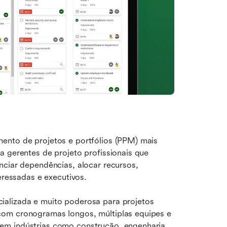
ento de projetos e portfólios (PPM) mais 
 gerentes de projeto profissionais que 
precisam construir planos de projeto detalhados, gerenciar dependências, alocar recursos, 
teressadas e executivos.
alizada e muito poderosa para projetos 
com cronogramas longos, múltiplas equipes e 
em indústrias como construção, engenharia, 