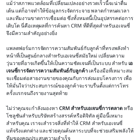
แม้ว่าสภาพแวดล้อมที่เปลี่ยนแปลงอย่างรวดเร็วนี้จะน่าตื่น
10 โซลูชัน CRM ฟรีที่ดีที่สุดสำหรับเอเจนซี่ในปี 2026
เต้น แต่ก็อาจทำให้ข้อมูลกระจัดกระจาย พลาดกำหนดเวลา 
เริ่มต้นด้วยเทมเพลต Lark ฟรีสำหรับ CRM
และทีมงานขาดการเชื่อมต่อ ซึ่งทั้งหมดนี้เป็นอุปสรรคต่อการ
เติบโต นี่คือเหตุผลที่การค้นหา CRM ที่ดีที่สุดสำหรับเอเจนซี่
การเลือก CRM ที่ดีที่สุดสำหรับเอเจนซี่: คู่มือทีละขั้น
จึงมีความสำคัญอย่างยิ่ง
ตอน
แพลตฟอร์มการจัดการความสัมพันธ์กับลูกค้าที่ทรงพลังทำ
ข้อคิดสุดท้ายเกี่ยวกับระบบ CRM ที่ดีที่สุดสำหรับเอเจน
หน้าที่เป็นศูนย์กลางสำหรับเอเจนซี่สมัยใหม่ เปลี่ยนความ
ซี่
วุ่นวายที่อาจเกิดขึ้นให้เป็นความชัดเจนที่เป็นระบบ สำหรับ 
เอ
คำถามที่พบบ่อย
เจนซี่การจัดการความสัมพันธ์กับลูกค้า
 เครื่องมือที่เหมาะสม
จะเชื่อมต่อสายงานขายของคุณกับการส่งมอบโครงการ เพื่อ
การอ่านที่เกี่ยวข้อง
ให้มั่นใจว่าประสบการณ์ของลูกค้าจะราบรื่นตั้งแต่การโทร
ครั้งแรกจนถึงรายงานสุดท้าย
ไม่ว่าคุณจะกำลังมองหา 
CRM สำหรับเอเจนซี่การตลาด
 หรือ
โซลูชันสำหรับบริษัทสร้างสรรค์หรือดิจิทัล คู่มือนี้เหมาะ
สำหรับคุณ เราจะสำรวจสิ่งที่ทำให้ CRM สำหรับเอเจนซี่
แท้จริงแตกต่าง และช่วยคุณค้นหาระบบที่จะช่วยเสริมพลังให้
ทีมของคุณประสบความสำเร็จ