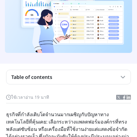
Table of contents
ทำไมธุรกิจจึงมองหาทางเลือกอื่นแทน CRM
ใช้เวลาอ่าน 19 นาที
สิ่งที่ควรมองหาในทางเลือก CRM สมัยใหม่
ธุรกิจที่กำลังเติบโตจำนวนมากเผชิญกับปัญหาทาง
การเจาะลึกทางเลือก CRM ยอดนิยม
เทคโนโลยีที่คุ้นเคย: เลือกระหว่างแพลตฟอร์มองค์กรที่ทรง
พลังแต่ซับซ้อน หรือเครื่องมือที่ใช้งานง่ายแต่แสดงข้อจำกัด
วิธีตัดสินใจขั้นสุดท้ายเกี่ยวกับ CRM ของคุณ
ได้อย่างรวดเร็ว ซึ่งมักจะบังคับให้ต้องประนีประนอมอย่างน่า