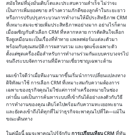
สมัยใหม่ที่มุ่งมั่นเติบโตและประสบความสำเร็จ ไม่ว่าจะ
รีวิวโดยละเอียดของซอฟต์แวร์ CRM 8 อันดับแรก
เป็นการเพิ่มยอดขาย สร้างความภักดีของลูกค้าในระยะยาว 
การเปรียบเทียบ Lark – Lark แข่งขันในตลาด CRM
หรือการปรับปรุงกระบวนการทำงานให้มีประสิทธิภาพ CRM 
อย่างไร
ที่เหมาะสมจะช่วยเพิ่มประสิทธิภาพอย่างมาก อย่างไรก็ตาม 
เมื่อเผชิญกับตัวเลือก CRM ที่หลากหลาย การตัดสินใจเลือก
กลยุทธ์ในการเลือกใช้ระบบบริหารความสัมพันธ์
จึงดูเหมือนจะเป็นเรื่องที่ท้าทาย แพลตฟอร์มแต่ละตัวมา
ลูกค้า (CRM)
พร้อมกับคุณสมบัติ การผสานรวม และจุดแข็งเฉพาะตัว 
ตั้งแต่ชุดเครื่องมือสำหรับการทำงานร่วมกันแบบครบวงจรไป
บทสรุป
จนถึงระบบจัดการงานที่มีความเชี่ยวชาญเฉพาะด้าน
คำถามที่พบบ่อย
ผมเข้าใจดีว่าเมื่อทีมงานมากขึ้นเริ่มนำการเปลี่ยนแปลงทาง
การอ่านที่เกี่ยวข้อง
ดิจิทัลมาใช้ การเลือก CRM ที่เหมาะสมกับความต้องการ
เฉพาะของธุรกิจคุณไม่ใช่แค่การทำเครื่องหมายในช่อง
เท่านั้น แต่เป็นการค้นหาระบบที่เข้ากันได้อย่างลงตัวกับวิธี
การทำงานของคุณ เติบโตไปพร้อมกับความทะเยอทะยาน 
และยังคงเข้าถึงได้ทุกที่ไม่ว่าธุรกิจจะพาคุณไปที่ใด—แม้ใน
ขณะเดินทาง
ในคู่มือนี้ ผมจะพาคุณไปรู้จักกับ 
การเปรียบเทียบ CRM
 ที่ทัน