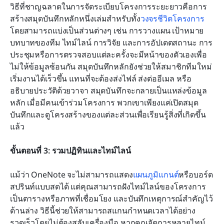
วิธีที่ชาญฉลาดในการจัดระเบียบโครงการระยะยาวคือการ
สร้างสมุดบันทึกหลักหนึ่งเล่มสำหรับทั้ง
วงจรชีวิตโครงการ
โดยสามารถแบ่งเป็นส่วนต่างๆ เช่น การวางแผน เป้าหมาย 
บทบาทของทีม ไทม์ไลน์ การวิจัย และการอัปเดตสถานะ การ
ประชุมหรือการตรวจสอบแต่ละครั้งจะมีหน้าของตัวเองเพื่อ
ไม่ให้ข้อมูลซ้อนกัน สมุดบันทึกหลักยังช่วยให้สมาชิกทีมใหม่
เริ่มงานได้เร็วขึ้น แทนที่จะต้องส่งไฟล์ ส่งต่ออีเมล หรือ
อธิบายประวัติด้วยวาจา สมุดบันทึกจะกลายเป็นแหล่งข้อมูล
หลัก เมื่อมีคนเข้าร่วมโครงการ พวกเขาเพียงแค่เปิดสมุด
บันทึกและดูโครงสร้างของแต่ละส่วนเพื่อเรียนรู้สิ่งที่เกิดขึ้น
แล้ว
ขั้นตอนที่ 3: รวมปฏิทินและไทม์ไลน์
แม้ว่า OneNote จะไม่สามารถแสดง
แผนภูมิแกนต์
หรือบอร์ด
สปรินท์แบบสดได้ แต่คุณสามารถฝังไทม์ไลน์ของโครงการ
เป็นตารางหรือภาพที่เชื่อมโยง และบันทึกเหตุการณ์สำคัญไว้
ด้านล่าง วิธีนี้ช่วยให้สามารถสแกนกำหนดเวลาได้อย่าง
รวดเร็วโดยไม่ต้องสลับเครื่องมือ หากคุณจัดการหลายไทม์