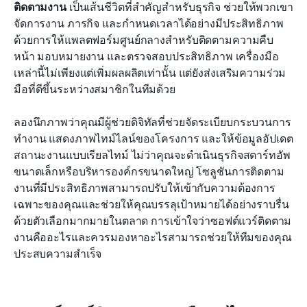
ติดตามงาน
 เป็นเส้นชีวิตที่สำคัญสำหรับธุรกิจ ช่วยให้พวกเขา
เจาะลึกซอฟต์แวร์ติดตามงาน 8 อันดับแรก
จัดการงาน ภารกิจ และกำหนดเวลาได้อย่างมีประสิทธิภาพ 
วิธีเลือกซอฟต์แวร์ติดตามงานที่เหมาะสมสำหรับคุณ
ด้วยการให้แพลตฟอร์มศูนย์กลางสำหรับติดตามความคืบ
หน้า มอบหมายงาน และตรวจสอบประสิทธิภาพ เครื่องมือ
บทสรุป
เหล่านี้ไม่เพียงแต่เพิ่มผลผลิตเท่านั้น แต่ยังส่งเสริมความร่วม
มือที่ดีขึ้นระหว่างสมาชิกในทีมด้วย
คำถามที่พบบ่อย
การอ่านที่เกี่ยวข้อง
ลองนึกภาพว่าคุณมีผู้ช่วยดิจิทัลที่ช่วยจัดระเบียบกระบวนการ
ทำงาน แสดงภาพไทม์ไลน์ของโครงการ และให้ข้อมูลอัปเดต
สถานะงานแบบเรียลไทม์ ไม่ว่าคุณจะดำเนินธุรกิจสตาร์ทอัพ
ขนาดเล็กหรือบริหารองค์กรขนาดใหญ่ โซลูชันการติดตาม
งานที่มีประสิทธิภาพสามารถปรับให้เข้ากับความต้องการ
เฉพาะของคุณและช่วยให้คุณบรรลุเป้าหมายได้อย่างราบรื่น 
ด้วยตัวเลือกมากมายในตลาด การเข้าใจว่าซอฟต์แวร์ติดตาม
งานคืออะไรและควรมองหาอะไรสามารถช่วยให้ทีมของคุณ
ประสบความสำเร็จ