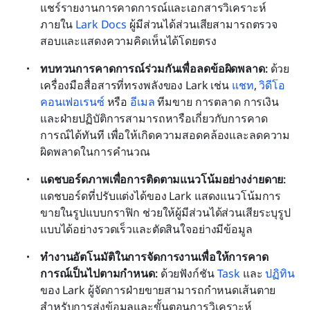
แชร์รายงานการคาดการณ์และเอกสารวิเคราะห์
ภายใน 
Lark Docs
 ผู้มีส่วนได้ส่วนเสียสามารถตรวจ
สอบและแสดงความคิดเห็นได้โดยตรง
ทบทวนการคาดการณ์ร่วมกันเพื่อลดข้อผิดพลาด: 
ด้วย
เครื่องมือสื่อสารที่ทรงพลังของ Lark เช่น 
แชท
, 
วิดีโอ
คอนเฟอเรนซ์
 หรือ 
อีเมล
 ทีมขาย การตลาด การเงิน 
และฝ่ายปฏิบัติการสามารถหารือเกี่ยวกับการคาด
การณ์ได้ทันที เพื่อให้เกิดความสอดคล้องและลดความ
ผิดพลาดในการคำนวณ
แดชบอร์ดภาพเพื่อการติดตามแนวโน้มอย่างง่ายดาย: 
แดชบอร์ดที่ปรับแต่งได้ของ Lark แสดงแนวโน้มการ
ขายในรูปแบบกราฟิก ช่วยให้ผู้มีส่วนได้ส่วนเสียระบุรูป
แบบได้อย่างรวดเร็วและตัดสินใจอย่างมีข้อมูล
ทำงานอัตโนมัติในการจัดการงานเพื่อให้การคาด
การณ์เป็นไปตามกำหนด: 
ด้วยฟังก์ชัน 
Task
 และ 
ปฏิทิน
ของ Lark ผู้จัดการฝ่ายขายสามารถกำหนดเส้นตาย
สำหรับการส่งข้อมูลและขั้นตอนการวิเคราะห์