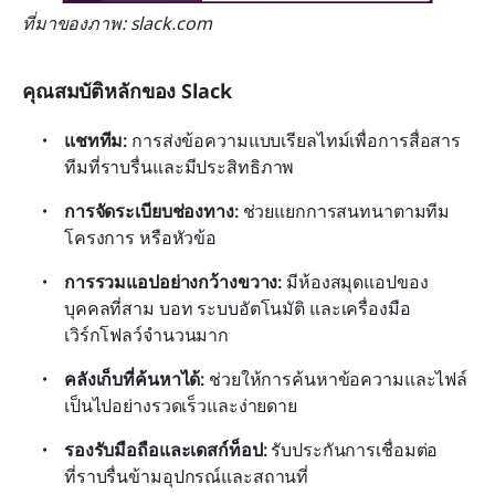
ที่มาของภาพ: slack.com
คุณสมบัติหลักของ Slack
แชททีม:
 การส่งข้อความแบบเรียลไทม์เพื่อการสื่อสาร
ทีมที่ราบรื่นและมีประสิทธิภาพ
การจัดระเบียบช่องทาง:
 ช่วยแยกการสนทนาตามทีม 
โครงการ หรือหัวข้อ
การรวมแอปอย่างกว้างขวาง:
 มีห้องสมุดแอปของ
บุคคลที่สาม บอท ระบบอัตโนมัติ และเครื่องมือ
เวิร์กโฟลว์จำนวนมาก
คลังเก็บที่ค้นหาได้:
 ช่วยให้การค้นหาข้อความและไฟล์
เป็นไปอย่างรวดเร็วและง่ายดาย
รองรับมือถือและเดสก์ท็อป:
 รับประกันการเชื่อมต่อ
ที่ราบรื่นข้ามอุปกรณ์และสถานที่