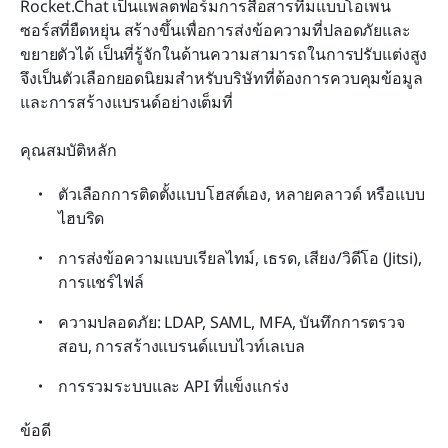
Rocket.Chat เป็นแพลตฟอร์มการสื่อสารทีมแบบโอเพน
ซอร์สที่ยืดหยุ่น สร้างขึ้นเพื่อการส่งข้อความที่ปลอดภัยและ
ขยายตัวได้ เป็นที่รู้จักในด้านความสามารถในการปรับแต่งสูง 
จึงเป็นตัวเลือกยอดนิยมสำหรับบริษัทที่ต้องการควบคุมข้อมูล
และการสร้างแบรนด์อย่างเต็มที่
คุณสมบัติหลัก
ตัวเลือกการติดตั้งแบบโฮสต์เอง, หลายคลาวด์ หรือแบบ
ไฮบริด
การส่งข้อความแบบเรียลไทม์, เธรด, เสียง/วิดีโอ (Jitsi), 
การแชร์ไฟล์
ความปลอดภัย: LDAP, SAML, MFA, บันทึกการตรวจ
สอบ, การสร้างแบรนด์แบบไวท์เลเบล
การรวมระบบและ API ที่แข็งแกร่ง
ข้อดี