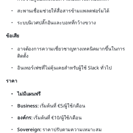
สะพานเชื่อมช่วยให้สื่อสารข้ามแพลตฟอร์มได้
ระบบนิเวศปลั๊กอินและบอทที่กว้างขวาง
ข้อเสีย
อาจต้องการความเชี่ยวชาญทางเทคนิคมากขึ้นในการ
ติดตั้ง
อินเทอร์เฟซที่ไม่คุ้นเคยสำหรับผู้ใช้ Slack ทั่วไป
ราคา
ไม่มีแผนฟรี
Business:
 เริ่มต้นที่ €5/ผู้ใช้/เดือน
องค์กร:
 เริ่มต้นที่ €10/ผู้ใช้/เดือน
Sovereign:
 ราคาปรับตามความเหมาะสม