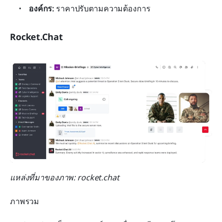
องค์กร:
 ราคาปรับตามความต้องการ
Rocket.Chat
แหล่งที่มาของภาพ: rocket.chat
ภาพรวม