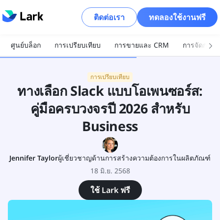
ติดต่อเรา
ทดลองใช้งานฟรี
ศูนย์บล็อก
การเปรียบเทียบ
การขายและ CRM
การจัดการโ
การเปรียบเทียบ
ทางเลือก Slack แบบโอเพนซอร์ส:
คู่มือครบวงจรปี 2026 สำหรับ
Business
Jennifer Taylor
ผู้เชี่ยวชาญด้านการสร้างความต้องการในผลิตภัณฑ์
18 มิ.ย. 2568
ใช้ Lark ฟรี