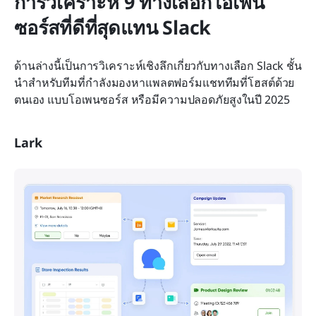
การวิเคราะห์ 9 ทางเลือกโอเพน
ซอร์สที่ดีที่สุดแทน Slack
ด้านล่างนี้เป็นการวิเคราะห์เชิงลึกเกี่ยวกับทางเลือก Slack ชั้น
นำสำหรับทีมที่กำลังมองหาแพลตฟอร์มแชททีมที่โฮสต์ด้วย
ตนเอง แบบโอเพนซอร์ส หรือมีความปลอดภัยสูงในปี 2025 
Lark