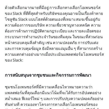
ด้วยตัวเลือกมากมายที่มีอยู่ การเลือกทางเลือกโอเพนซอร์ส
ของ Slack ที่ดีที่สุดสำหรับบริษัทของคุณอาจเป็นเรื่องท้าทาย 
โซลูชัน Slack แบบโฮสต์ด้วยตนเองที่เหมาะสมจะขึ้นอยู่กับ
ความต้องการของบริษัท ความเชี่ยวชาญทางเทคนิค ความ
ต้องการด้านการปฏิบัติตามกฎระเบียบ และรายละเอียดของ
กระบวนการทำงานประจำวันของทีมคุณ ในขณะที่ส่วนก่อน
หน้าครอบคลุมสิ่งสำคัญ เช่น ความปลอดภัย การปรับแต่ง 
และการควบคุมข้อมูล ยังมีหลายแง่มุมอื่น ๆ ที่สามารถสร้าง
ความแตกต่างอย่างมากเมื่อประเมินแพลตฟอร์มโอเพนซอร์ส
ของ Slack:
การสนับสนุนจากชุมชนและกิจกรรมการพัฒนา
ชุมชนโอเพนซอร์สที่มีความเคลื่อนไหวหมายความว่า
แพลตฟอร์มที่คุณเลือกมีแนวโน้มที่จะได้รับการอัปเดตอย่าง
สม่ำเสมอ ฟีเจอร์ใหม่ ๆ และการปรับปรุงความปลอดภัยอย่าง
ทันท่วงที ควรมองหาโครงการทางเลือกโอเพนซอร์สของ 