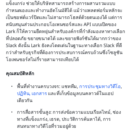
แข็งแกร่ง ช่วยให้บริษัทสามารถสร้างการผสานรวมแบบ
กำหนดเองและทำงานอัตโนมัติได้ แม้ว่าแพลตฟอร์มหลักจะ
เป็นซอฟต์แวร์ปิดและไม่สามารถโฮสต์ด้วยตนเองได้ แต่การ
สนับสนุนส่วนประกอบโอเพนซอร์สและ API แบบเปิดของ 
Lark ก็ให้ความยืดหยุ่นสำหรับองค์กรที่กำลังมองหาทางเลือก
ที่ปลอดภัย ขยายขนาดได้ และขยายฟังก์ชันได้มากกว่าของ 
Slack ดังนั้น Lark ยังคงโดดเด่นในฐานะทางเลือก Slack ที่ดี
กว่าสำหรับธุรกิจที่ต้องการประสบการณ์ครบถ้วนซึ่งโซลูชัน
โอเพนซอร์สไม่กี่รายสามารถเทียบได้
คุณสมบัติหลัก
พื้นที่ทำงานครบวงจร: แชททีม, 
การประชุมทางวิดีโอ
, 
ปฏิทิน,
เอกสาร
 และที่เก็บข้อมูลบนคลาวด์ในแอป
เดียวกัน
การสื่อสารขั้นสูง: การส่งข้อความแบบเรียลไทม์, ช่อง
ทางที่แข็งแกร่ง, เธรด, ประวัติการค้นหาได้, การ
สนทนาทางวิดีโอที่รวมอยู่ด้วย