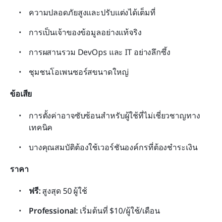
ความปลอดภัยสูงและปรับแต่งได้เต็มที่
การเป็นเจ้าของข้อมูลอย่างแท้จริง
การผสานรวม DevOps และ IT อย่างลึกซึ้ง
ชุมชนโอเพนซอร์สขนาดใหญ่
ข้อเสีย
การตั้งค่าอาจซับซ้อนสำหรับผู้ใช้ที่ไม่เชี่ยวชาญทาง
เทคนิค
บางคุณสมบัติต้องใช้เวอร์ชันองค์กรที่ต้องชำระเงิน
ราคา
ฟรี:
 สูงสุด 50 ผู้ใช้
Professional:
 เริ่มต้นที่ $10/ผู้ใช้/เดือน