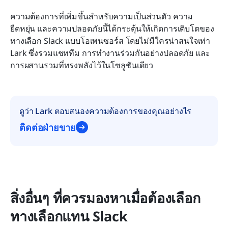
ความต้องการที่เพิ่มขึ้นสำหรับความเป็นส่วนตัว ความ
ยืดหยุ่น และความปลอดภัยนี้ได้กระตุ้นให้เกิดการเติบโตของ
ทางเลือก Slack แบบโอเพนซอร์ส โดยไม่มีใครน่าสนใจเท่า 
Lark ซึ่งรวมแชททีม การทำงานร่วมกันอย่างปลอดภัย และ
การผสานรวมที่ทรงพลังไว้ในโซลูชันเดียว
ดูว่า Lark ตอบสนองความต้องการของคุณอย่างไร
ติดต่อฝ่ายขาย
สิ่งอื่นๆ ที่ควรมองหาเมื่อต้องเลือก
ทางเลือกแทน Slack