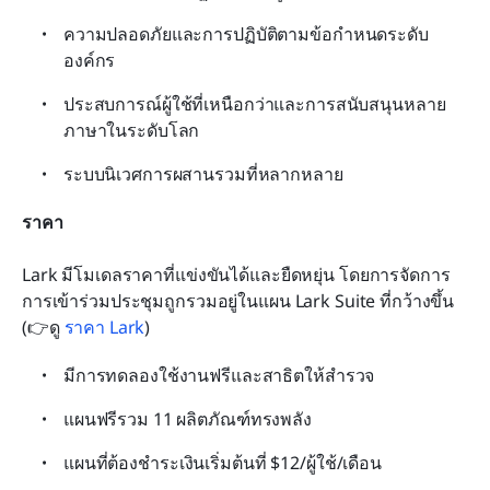
ความปลอดภัยและการปฏิบัติตามข้อกำหนดระดับ
องค์กร
ประสบการณ์ผู้ใช้ที่เหนือกว่าและการสนับสนุนหลาย
ภาษาในระดับโลก
ระบบนิเวศการผสานรวมที่หลากหลาย
ราคา
Lark มีโมเดลราคาที่แข่งขันได้และยืดหยุ่น โดยการจัดการ
การเข้าร่วมประชุมถูกรวมอยู่ในแผน Lark Suite ที่กว้างขึ้น 
(👉ดู 
ราคา Lark
)
มีการทดลองใช้งานฟรีและสาธิตให้สำรวจ
แผนฟรีรวม 11 ผลิตภัณฑ์ทรงพลัง
แผนที่ต้องชำระเงินเริ่มต้นที่ $12/ผู้ใช้/เดือน