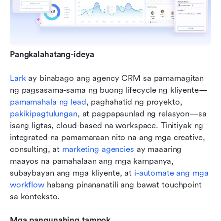
Pangkalahatang-ideya
Lark
 ay binabago ang agency CRM sa pamamagitan 
ng pagsasama-sama ng buong lifecycle ng kliyente—
pamamahala ng lead
, paghahatid ng proyekto, 
pakikipagtulungan
, at pagpapaunlad ng relasyon—sa 
isang ligtas, cloud-based na workspace. Tinitiyak ng 
integrated na pamamaraan nito na ang mga creative, 
consulting, at 
marketing agencies
 ay maaaring 
maayos na pamahalaan ang mga kampanya, 
subaybayan ang mga kliyente, at 
i-automate ang mga 
workflow
 habang pinananatili ang bawat touchpoint 
sa konteksto.
Mga pangunahing tampok