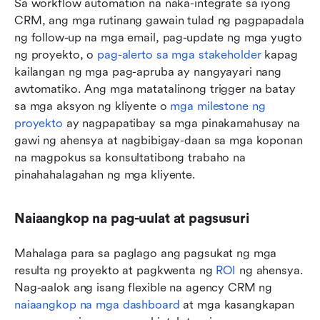
Sa workflow automation na naka-integrate sa iyong 
CRM, ang mga rutinang gawain tulad ng pagpapadala 
ng follow-up na mga email, pag-update ng mga yugto 
ng proyekto, o 
pag-alerto sa mga stakeholder
 kapag 
kailangan ng mga pag-apruba ay nangyayari nang 
awtomatiko. Ang mga matatalinong trigger na batay 
sa mga aksyon ng kliyente o 
mga milestone ng 
proyekto
 ay nagpapatibay sa mga pinakamahusay na 
gawi ng ahensya at nagbibigay-daan sa mga koponan 
na magpokus sa konsultatibong trabaho na 
pinahahalagahan ng mga kliyente.
Naiaangkop na pag-uulat at pagsusuri
Mahalaga para sa paglago ang pagsukat ng mga 
resulta ng proyekto at pagkwenta ng 
ROI
 ng ahensya. 
Nag-aalok ang isang flexible na agency CRM ng 
naiaangkop na mga dashboard
 at mga kasangkapan 