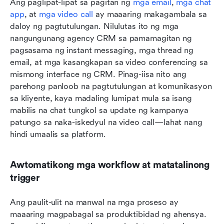
Ang paglipat-lipat sa pagitan ng 
mga email
, 
mga chat 
app
, at 
mga video call
 ay maaaring makagambala sa 
daloy ng pagtutulungan. Nilulutas ito ng mga 
nangungunang agency CRM sa pamamagitan ng 
pagsasama ng instant messaging, mga thread ng 
email, at mga kasangkapan sa video conferencing sa 
mismong interface ng CRM. Pinag-iisa nito ang 
parehong panloob na pagtutulungan at komunikasyon 
sa kliyente, kaya madaling lumipat mula sa isang 
mabilis na chat tungkol sa update ng kampanya 
patungo sa naka-iskedyul na video call—lahat nang 
hindi umaalis sa platform.
Awtomatikong mga workflow at matatalinong 
trigger
Ang paulit-ulit na manwal na mga proseso ay 
maaaring magpabagal sa produktibidad ng ahensya. 