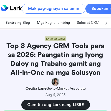
Makipag-ugnayan sa amin
Subukan n
Sentro ng Blog
Mga Paghahambing
Sales at CRM
Pa
Sales at CRM
Top 8 Agency CRM Tools para
sa 2026: Paangatin ang Iyong
Daloy ng Trabaho gamit ang
All-in-One na mga Solusyon
Cecilia Lane
Go-to-Market Associate
Aug 6, 2025
Gamitin ang Lark nang LIBRE