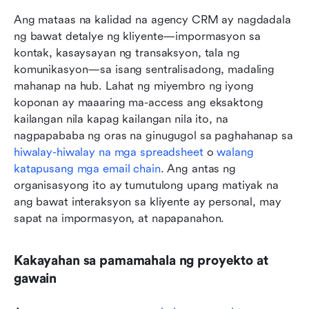
Ang mataas na kalidad na agency CRM ay nagdadala 
ng bawat detalye ng kliyente—impormasyon sa 
kontak, kasaysayan ng transaksyon, tala ng 
komunikasyon—sa isang sentralisadong, madaling 
mahanap na hub. Lahat ng miyembro ng iyong 
koponan ay maaaring ma-access ang eksaktong 
kailangan nila kapag kailangan nila ito, na 
nagpapababa ng oras na ginugugol sa paghahanap sa 
hiwalay-hiwalay na mga spreadsheet
 o 
walang 
katapusang mga email chain
. Ang antas ng 
organisasyong ito ay tumutulong upang matiyak na 
ang bawat interaksyon sa kliyente ay personal, may 
sapat na impormasyon, at napapanahon.
Kakayahan sa pamamahala ng proyekto at 
gawain