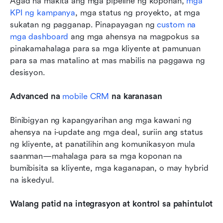
Agad na makita ang mga pipeline ng koponan, 
mga 
KPI ng kampanya
, mga status ng proyekto, at mga 
sukatan ng pagganap. Pinapayagan ng 
custom na 
mga dashboard
 ang mga ahensya na magpokus sa 
pinakamahalaga para sa mga kliyente at pamunuan 
para sa mas matalino at mas mabilis na paggawa ng 
desisyon.
Advanced na 
mobile CRM
 na karanasan
Binibigyan ng kapangyarihan ang mga kawani ng 
ahensya na i-update ang mga deal, suriin ang status 
ng kliyente, at panatilihin ang komunikasyon mula 
saanman—mahalaga para sa mga koponan na 
bumibisita sa kliyente, mga kaganapan, o may hybrid 
na iskedyul.
Walang patid na integrasyon at kontrol sa pahintulot