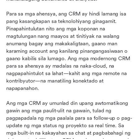
Para sa mga ahensya, ang CRM ay hindi lamang isa 
pang kasangkapan sa teknolohiyang ginagamit. 
Pinapahintulutan nito ang mga koponan na 
magtulungan nang maayos at tinitiyak na walang 
anumang bagay ang makakaligtaan, gaano man 
karaming account ang kanilang pinangangasiwaan o 
gaano kabilis sila lumago. Ang mga modernong CRM 
para sa ahensya ay madalas na naka-cloud, na 
nagpapahintulot sa lahat—kahit ang mga remote na 
kontribyutor—na manatiling konektado at 
napapanahon.
Ang mga CRM ay umunlad din upang awtomatikong 
gawin ang mga paulit-ulit na gawain, tulad ng 
pagpapadala ng mga paalala para sa follow-up o pag-
update ng mga status ng proyekto sa real time. Sa 
mga built-in na kakayahan sa chat at pagbabahagi ng 