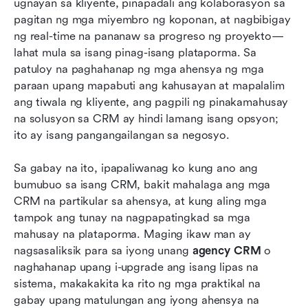
ugnayan sa kliyente, pinapadali ang kolaborasyon sa 
pagitan ng mga miyembro ng koponan, at nagbibigay 
ng real-time na pananaw sa progreso ng proyekto—
lahat mula sa isang pinag-isang plataporma. Sa 
patuloy na paghahanap ng mga ahensya ng mga 
paraan upang mapabuti ang kahusayan at mapalalim 
ang tiwala ng kliyente, ang pagpili ng pinakamahusay 
na solusyon sa CRM ay hindi lamang isang opsyon; 
ito ay isang pangangailangan sa negosyo.
Sa gabay na ito, ipapaliwanag ko kung ano ang 
bumubuo sa isang CRM, bakit mahalaga ang mga 
CRM na partikular sa ahensya, at kung aling mga 
tampok ang tunay na nagpapatingkad sa mga 
mahusay na plataporma. Maging ikaw man ay 
nagsasaliksik para sa iyong unang 
agency CRM
 o 
naghahanap upang i-upgrade ang isang lipas na 
sistema, makakakita ka rito ng mga praktikal na 
gabay upang matulungan ang iyong ahensya na 