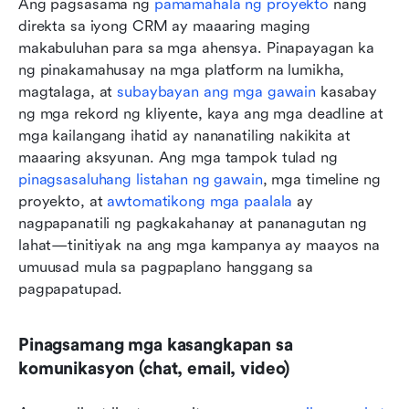
Ang pagsasama ng 
pamamahala ng proyekto
 nang 
direkta sa iyong CRM ay maaaring maging 
makabuluhan para sa mga ahensya. Pinapayagan ka 
ng pinakamahusay na mga platform na lumikha, 
magtalaga, at 
subaybayan ang mga gawain
 kasabay 
ng mga rekord ng kliyente, kaya ang mga deadline at 
mga kailangang ihatid ay nananatiling nakikita at 
maaaring aksyunan. Ang mga tampok tulad ng 
pinagsasaluhang listahan ng gawain
, mga timeline ng 
proyekto, at 
awtomatikong mga paalala
 ay 
nagpapanatili ng pagkakahanay at pananagutan ng 
lahat—tinitiyak na ang mga kampanya ay maayos na 
umuusad mula sa pagpaplano hanggang sa 
pagpapatupad.
Pinagsamang mga kasangkapan sa 
komunikasyon (chat, email, video)