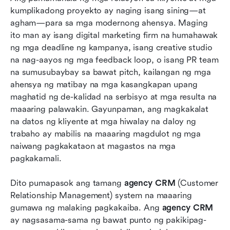
kumplikadong proyekto ay naging isang sining—at 
Malalim na mga pagsusuri — pagsisiyasat sa
agham—para sa mga modernong ahensya. Maging 
nangungunang 8 app ng ahensya CRM
ito man ay isang digital marketing firm na humahawak 
ng mga deadline ng kampanya, isang creative studio 
Paano pumili ng pinakamahusay na agency
na nag-aayos ng mga feedback loop, o isang PR team 
CRM para sa iyong koponan
na sumusubaybay sa bawat pitch, kailangan ng mga 
ahensya ng matibay na mga kasangkapan upang 
Konklusyon
maghatid ng de-kalidad na serbisyo at mga resulta na 
Mga Madalas Itanong
maaaring palawakin. Gayunpaman, ang magkakalat 
na datos ng kliyente at mga hiwalay na daloy ng 
May kaugnayang pagbasa
trabaho ay mabilis na maaaring magdulot ng mga 
naiwang pagkakataon at magastos na mga 
pagkakamali.
Dito pumapasok ang tamang 
agency CRM
 (Customer 
Relationship Management) system na maaaring 
gumawa ng malaking pagkakaiba. Ang 
agency CRM
ay nagsasama-sama ng bawat punto ng pakikipag-