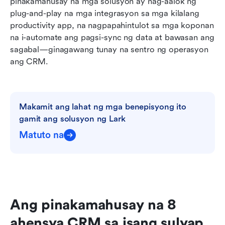
pinakamahusay na mga solusyon ay nag-aalok ng 
plug-and-play na mga integrasyon sa mga kilalang 
productivity app, na nagpapahintulot sa mga koponan 
na i-automate ang pagsi-sync ng data at bawasan ang 
sagabal—ginagawang tunay na sentro ng operasyon 
ang CRM.
Makamit ang lahat ng mga benepisyong ito 
gamit ang solusyon ng Lark
Matuto na
Ang pinakamahusay na 8 
ahensya CRM sa isang sulyap