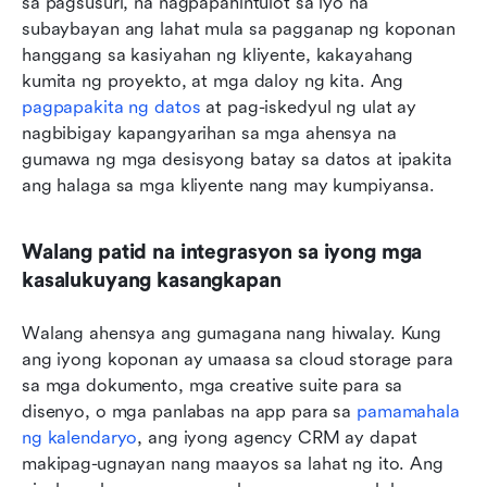
sa pagsusuri, na nagpapahintulot sa iyo na 
subaybayan ang lahat mula sa pagganap ng koponan 
hanggang sa kasiyahan ng kliyente, kakayahang 
kumita ng proyekto, at mga daloy ng kita. Ang 
pagpapakita ng datos
 at pag-iskedyul ng ulat ay 
nagbibigay kapangyarihan sa mga ahensya na 
gumawa ng mga desisyong batay sa datos at ipakita 
ang halaga sa mga kliyente nang may kumpiyansa.
Walang patid na integrasyon sa iyong mga 
kasalukuyang kasangkapan
Walang ahensya ang gumagana nang hiwalay. Kung 
ang iyong koponan ay umaasa sa cloud storage para 
sa mga dokumento, mga creative suite para sa 
disenyo, o mga panlabas na app para sa 
pamamahala 
ng kalendaryo
, ang iyong agency CRM ay dapat 
makipag-ugnayan nang maayos sa lahat ng ito. Ang 