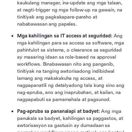
kaukulang manager, ina-update ang mga talaan, 
at nagti-trigger ng mga follow-up na gawain, na 
tinitiyak ang pagkakapare-pareho at 
nababawasan ang papeles.
Mga kahilingan sa IT access at seguridad: 
Ang 
mga kahilingan para sa access sa software, mga 
pahintulot sa sistema, o clearance sa seguridad 
ay maaaring idaan sa role-based na approval 
workflows. Binabawasan nito ang panganib, 
tinitiyak na tanging awtorisadong indibidwal 
lamang ang makakakuha ng access, at 
nagpapanatili ng detalyadong tala kung sino ang 
nag-apruba, ano ang inaprubahan, at kailan, na 
nagpapabuti sa pamamahala at pagsunod.
Pag-apruba sa pananalapi at badyet: 
Ang mga 
panukala sa badyet, kahilingan sa paggastos, at 
awtorisasyon sa gastusin ay dumadaan sa 