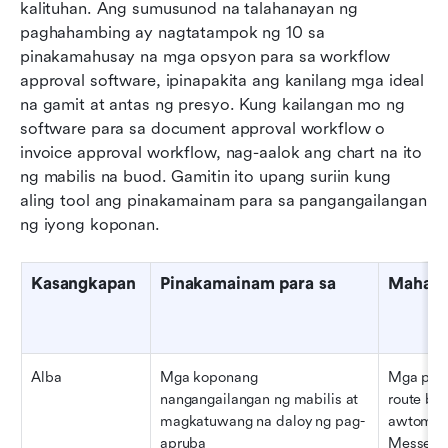
kalituhan. Ang sumusunod na talahanayan ng 
paghahambing ay nagtatampok ng 10 sa 
pinakamahusay na mga opsyon para sa workflow 
approval software, ipinapakita ang kanilang mga ideal 
na gamit at antas ng presyo. Kung kailangan mo ng 
software para sa document approval workflow o 
invoice approval workflow, nag-aalok ang chart na ito 
ng mabilis na buod. Gamitin ito upang suriin kung 
aling tool ang pinakamainam para sa pangangailangan 
ng iyong koponan.
Kasangkapan
Pinakamainam para sa
Mahaha
Alba
Mga koponang 
Mga pasa
nangangailangan ng mabilis at 
route bat
magkatuwang na daloy ng pag-
awtomasy
apruba
Messenge