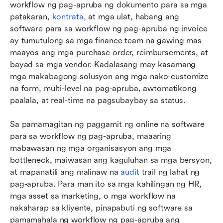
workflow ng pag-apruba ng dokumento para sa mga 
patakaran, 
kontrata
, at mga ulat, habang ang 
software para sa workflow ng pag-apruba ng invoice 
ay tumutulong sa mga finance team na gawing mas 
maayos ang mga purchase order, reimbursements, at 
bayad sa mga vendor. Kadalasang may kasamang 
mga makabagong solusyon ang mga nako-customize 
na form, multi-level na pag-apruba, awtomatikong 
paalala, at real-time na pagsubaybay sa status.
Sa pamamagitan ng paggamit ng online na software 
para sa workflow ng pag-apruba, maaaring 
mabawasan ng mga organisasyon ang mga 
bottleneck, maiwasan ang kaguluhan sa mga bersyon, 
at mapanatili ang malinaw na 
audit
 trail ng lahat ng 
pag-apruba. Para man ito sa mga kahilingan ng HR, 
mga asset sa marketing, o mga workflow na 
nakaharap sa kliyente, pinapabuti ng software sa 
pamamahala ng workflow ng pag-apruba ang 