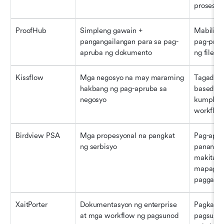
proseson
ProofHub
Simpleng gawain + 
Mabilis n
pangangailangan para sa pag-
pag-proof
apruba ng dokumento
ng file
Kissflow
Mga negosyo na may maraming 
Tagadisen
hakbang ng pag-apruba sa 
based na 
negosyo
kumplika
workflo
Birdview PSA
Mga propesyonal na pangkat 
Pag-aprub
ng serbisyo
pananala
makita a
mapagkuk
paggasta
XaitPorter
Dokumentasyon ng enterprise 
Pagkaka
at mga workflow ng pagsunod
pagsusul