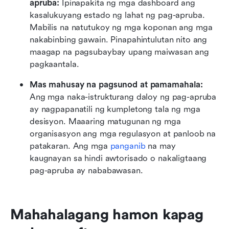
apruba: 
Ipinapakita ng mga dashboard ang 
kasalukuyang estado ng lahat ng pag-apruba. 
Mabilis na natutukoy ng mga koponan ang mga 
nakabinbing gawain. Pinapahintulutan nito ang 
maagap na pagsubaybay upang maiwasan ang 
pagkaantala.
Mas mahusay na pagsunod at pamamahala: 
Ang mga naka-istrukturang daloy ng pag-apruba 
ay nagpapanatili ng kumpletong tala ng mga 
desisyon. Maaaring matugunan ng mga 
organisasyon ang mga regulasyon at panloob na 
patakaran. Ang mga 
panganib
 na may 
kaugnayan sa hindi awtorisado o nakaligtaang 
pag-apruba ay nababawasan.
Mahahalagang hamon kapag 