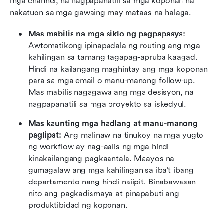
mga channel, na nagpapanatili sa mga koponan na 
nakatuon sa mga gawaing may mataas na halaga.
Mas mabilis na mga siklo ng pagpapasya: 
Awtomatikong ipinapadala ng routing ang mga 
kahilingan sa tamang tagapag-apruba kaagad. 
Hindi na kailangang maghintay ang mga koponan 
para sa mga email o manu-manong follow-up. 
Mas mabilis nagagawa ang mga desisyon, na 
nagpapanatili sa mga proyekto sa iskedyul.
Mas kaunting mga hadlang at manu-manong 
paglipat: 
Ang malinaw na tinukoy na mga yugto 
ng workflow ay nag-aalis ng mga hindi 
kinakailangang pagkaantala. Maayos na 
gumagalaw ang mga kahilingan sa iba’t ibang 
departamento nang hindi naiipit. Binabawasan 
nito ang pagkadismaya at pinapabuti ang 
produktibidad ng koponan.