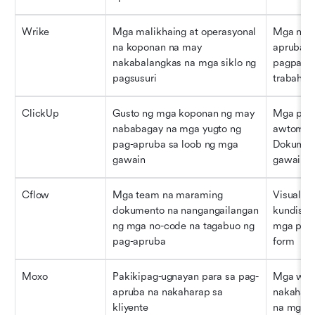
Wrike
Mga malikhaing at operasyonal 
Mga naka
na koponan na may 
apruba, p
nakabalangkas na mga siklo ng 
pagpapas
pagsusuri
trabaho
ClickUp
Gusto ng mga koponan ng may 
Mga pasa
nababagay na mga yugto ng 
awtomati
pag-apruba sa loob ng mga 
Dokument
gawain
gawain
Cflow
Mga team na maraming 
Visual de
dokumento na nangangailangan 
kundisyun
ng mga no-code na tagabuo ng 
mga pagp
pag-apruba
form
Moxo
Pakikipag-ugnayan para sa pag-
Mga work
apruba na nakaharap sa 
nakaharap
kliyente
na mga p