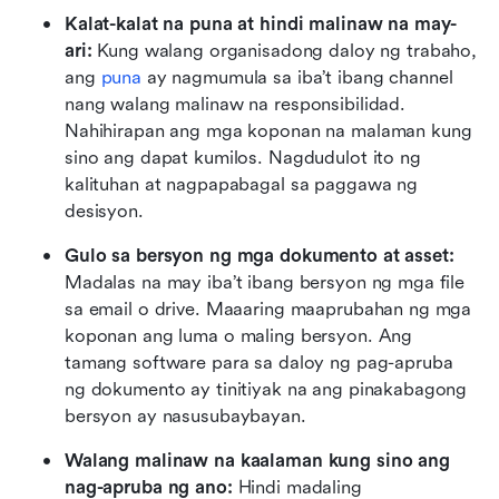
Kalat-kalat na puna at hindi malinaw na may-
ari: 
Kung walang organisadong daloy ng trabaho, 
ang 
puna
 ay nagmumula sa iba’t ibang channel 
nang walang malinaw na responsibilidad. 
Nahihirapan ang mga koponan na malaman kung 
sino ang dapat kumilos. Nagdudulot ito ng 
kalituhan at nagpapabagal sa paggawa ng 
desisyon.
Gulo sa bersyon ng mga dokumento at asset: 
Madalas na may iba’t ibang bersyon ng mga file 
sa email o drive. Maaaring maaprubahan ng mga 
koponan ang luma o maling bersyon. Ang 
tamang software para sa daloy ng pag-apruba 
ng dokumento ay tinitiyak na ang pinakabagong 
bersyon ay nasusubaybayan.
Walang malinaw na kaalaman kung sino ang 
nag-apruba ng ano: 
Hindi madaling 