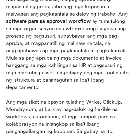
mapanatiling produktibo ang mga koponan at 
10 Pinakamahusay na software para sa approval
maiwasan ang pagkaantala sa daloy ng trabaho. Ang 
workflow
software para sa approval workflow
 ay tumutulong 
sa mga organisasyon na awtomatikong isagawa ang 
Karaniwang pagkakamali ng mga koponan
proseso ng pagsusuri, subaybayan ang mga pag-
kapag nagdidisenyo ng mga approval workflow
apruba, at magpanatili ng malinaw na tala, na 
nagpapabawas ng mga pagkaantala at pagkakamali. 
Konklusyon
Mula sa pag-apruba ng mga dokumento at invoice 
Mga Madalas Itanong
hanggang sa mga kahilingan sa HR at pagsusuri ng 
mga marketing asset, nagbibigay ang mga tool na ito 
Kaugnay na pagbasa
ng istruktura at pananagutan sa iba’t ibang 
departamento. 
Ang mga sikat na opsyon tulad ng Wrike, ClickUp, 
Monday.com, at Lark ay nag-aalok ng flexible na 
workflows, automation, at mga tampok para sa 
kolaborasyon na iniangkop sa iba’t ibang 
pangangailangan ng koponan. Sa gabay na ito, 