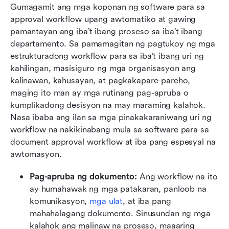
Gumagamit ang mga koponan ng software para sa 
approval workflow upang awtomatiko at gawing 
pamantayan ang iba’t ibang proseso sa iba’t ibang 
departamento. Sa pamamagitan ng pagtukoy ng mga 
estrukturadong workflow para sa iba’t ibang uri ng 
kahilingan, masisiguro ng mga organisasyon ang 
kalinawan, kahusayan, at pagkakapare-pareho, 
maging ito man ay mga rutinang pag-apruba o 
kumplikadong desisyon na may maraming kalahok. 
Nasa ibaba ang ilan sa mga pinakakaraniwang uri ng 
workflow na nakikinabang mula sa software para sa 
document approval workflow at iba pang espesyal na 
awtomasyon.
Pag-apruba ng dokumento: 
Ang workflow na ito 
ay humahawak ng mga patakaran, panloob na 
komunikasyon, 
mga ulat
, at iba pang 
mahahalagang dokumento. Sinusundan ng mga 
kalahok ang malinaw na proseso, maaaring 