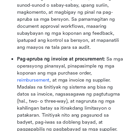
sunod-sunod o sabay-sabay, upang suriin, 
magkomento, at magbigay ng pinal na pag-
apruba sa mga bersyon. Sa pamamagitan ng 
document approval workflows, maaaring 
subaybayan ng mga koponan ang feedback, 
ipatupad ang kontrol sa bersyon, at mapanatili 
ang maayos na tala para sa audit.
Pag-apruba ng invoice at procurement: 
Sa mga 
operasyong pinansyal, pinapasimple ng mga 
koponan ang mga purchase order, 
reimbursement
, at mga invoice ng supplier. 
Madalas na tinitiyak ng sistema ang bisa ng 
datos sa invoice, nagsasagawa ng pagtutugma 
(hal., two‑ o three‑way), at nagruruta ng mga 
kahilingan batay sa itinakdang limitasyon o 
patakaran. Tinitiyak nito ang pagsunod sa 
badyet, pag-iwas sa dobleng bayad, at 
pagpapabilis ng pagbabayad sa mga supplier.