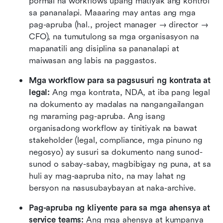
pormal na workflows upang matiyak ang kontrol 
sa pananalapi. Maaaring may antas ang mga 
pag-apruba (hal., project manager → director → 
CFO), na tumutulong sa mga organisasyon na 
mapanatili ang disiplina sa pananalapi at 
maiwasan ang labis na paggastos.
Mga workflow para sa pagsusuri ng kontrata at 
legal: 
Ang mga kontrata, NDA, at iba pang legal 
na dokumento ay madalas na nangangailangan 
ng maraming pag-apruba. Ang isang 
organisadong workflow ay tinitiyak na bawat 
stakeholder (legal, compliance, mga pinuno ng 
negosyo) ay susuri sa dokumento nang sunod-
sunod o sabay-sabay, magbibigay ng puna, at sa 
huli ay mag-aapruba nito, na may lahat ng 
bersyon na nasusubaybayan at naka-archive.
Pag-apruba ng kliyente para sa mga ahensya at 
service teams: 
Ang mga ahensya at kumpanya 