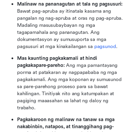
Malinaw na pananagutan at tala ng pagsusuri: 
Bawat pag-apruba ay itinatala kasama ang 
pangalan ng nag-apruba at oras ng pag-apruba. 
Madaling masusubaybayan ng mga 
tagapamahala ang pananagutan. Ang 
dokumentasyon ay sumusuporta sa mga 
pagsusuri at mga kinakailangan sa 
pagsunod
.
Mas kaunting pagkakamali at hindi 
pagkakapare-pareho: 
Ang mga pamantayang 
porma at patakaran ay nagpapababa ng mga 
pagkakamali. Ang mga koponan ay sumusunod 
sa pare-parehong proseso para sa bawat 
kahilingan. Tinitiyak nito ang katumpakan at 
pagiging maaasahan sa lahat ng daloy ng 
trabaho.
Pagkakaroon ng malinaw na tanaw sa mga 
nakabinbin, natapos, at tinanggihang pag-