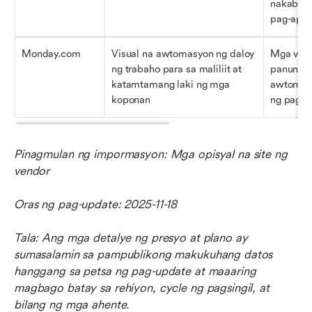
nakabala
pag-apr
Monday.com
Visual na awtomasyon ng daloy 
Mga view
ng trabaho para sa maliliit at 
panuntun
katamtamang laki ng mga 
awtomasy
koponan
ng pag-a
Pinagmulan ng impormasyon: Mga opisyal na site ng 
vendor
Oras ng pag-update: 2025-11-18
Tala: Ang mga detalye ng presyo at plano ay 
sumasalamin sa pampublikong makukuhang datos 
hanggang sa petsa ng pag-update at maaaring 
magbago batay sa rehiyon, cycle ng pagsingil, at 
bilang ng mga ahente.