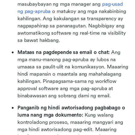
masubaybayan ng mga manager ang 
pag-usad 
ng pag-apruba
 o matukoy ang mga nakabinbing 
kahilingan. Ang kakulangan sa transparency ay 
nagpapahirap sa pananagutan. Nagbibigay ang 
awtomatikong software ng real-time na visibility 
sa bawat hakbang.
Mataas na pagdepende sa email o chat: 
Ang 
mga manu-manong pag-apruba ay lubos na 
umaasa sa paulit-ulit na komunikasyon. Maaaring 
hindi mapansin o maantala ang mahahalagang 
kahilingan. Pinapagsama-sama ng workflow 
approval software ang mga pag-apruba at 
binabawasan ang sobrang dami ng email.
Panganib ng hindi awtorisadong pagbabago o 
luma nang mga dokumento: 
Kung walang 
kontroladong proseso, maaaring mangyari ang 
mga hindi awtorisadong pag-edit. Maaaring 