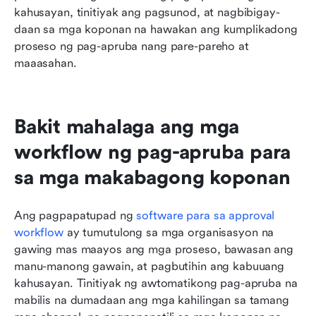
kahusayan, tinitiyak ang pagsunod, at nagbibigay-
daan sa mga koponan na hawakan ang kumplikadong 
proseso ng pag-apruba nang pare-pareho at 
maaasahan.
Bakit mahalaga ang mga 
workflow ng pag-apruba para 
sa mga makabagong koponan
Ang pagpapatupad ng 
software para sa approval 
workflow
 ay tumutulong sa mga organisasyon na 
gawing mas maayos ang mga proseso, bawasan ang 
manu-manong gawain, at pagbutihin ang kabuuang 
kahusayan. Tinitiyak ng awtomatikong pag-apruba na 
mabilis na dumadaan ang mga kahilingan sa tamang 