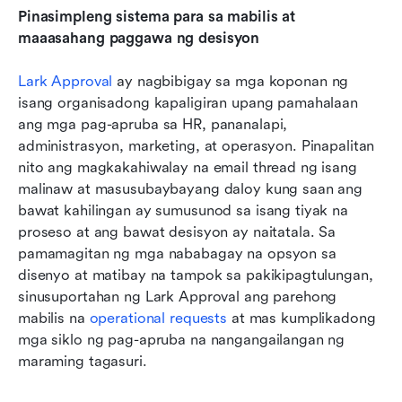
Pinasimpleng sistema para sa mabilis at 
maaasahang paggawa ng desisyon
Lark Approval
 ay nagbibigay sa mga koponan ng 
isang organisadong kapaligiran upang pamahalaan 
ang mga pag-apruba sa HR, pananalapi, 
administrasyon, marketing, at operasyon. Pinapalitan 
nito ang magkakahiwalay na email thread ng isang 
malinaw at masusubaybayang daloy kung saan ang 
bawat kahilingan ay sumusunod sa isang tiyak na 
proseso at ang bawat desisyon ay naitatala. Sa 
pamamagitan ng mga nababagay na opsyon sa 
disenyo at matibay na tampok sa pakikipagtulungan, 
sinusuportahan ng Lark Approval ang parehong 
mabilis na 
operational requests
 at mas kumplikadong 
mga siklo ng pag-apruba na nangangailangan ng 
maraming tagasuri.