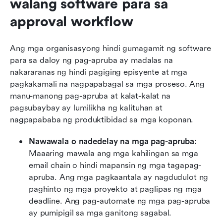
walang software para sa 
approval workflow
Ang mga organisasyong hindi gumagamit ng software 
para sa daloy ng pag-apruba ay madalas na 
nakararanas ng hindi pagiging episyente at mga 
pagkakamali na nagpapabagal sa mga proseso. Ang 
manu-manong pag-apruba at kalat-kalat na 
pagsubaybay ay lumilikha ng kalituhan at 
nagpapababa ng produktibidad sa mga koponan.
Nawawala o nadedelay na mga pag-apruba: 
Maaaring mawala ang mga kahilingan sa mga 
email chain o hindi mapansin ng mga tagapag-
apruba. Ang mga pagkaantala ay nagdudulot ng 
paghinto ng mga proyekto at paglipas ng mga 
deadline. Ang pag-automate ng mga pag-apruba 
ay pumipigil sa mga ganitong sagabal.