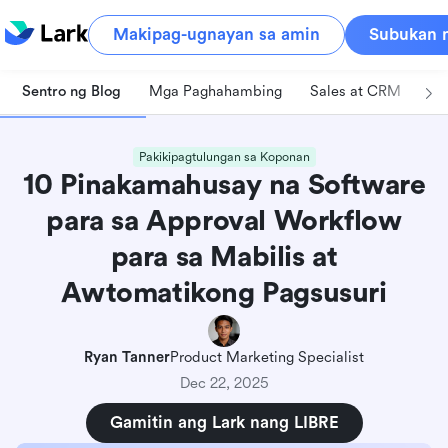
Makipag-ugnayan sa amin
Subukan n
Sentro ng Blog
Mga Paghahambing
Sales at CRM
Pa
Pakikipagtulungan sa Koponan
10 Pinakamahusay na Software
para sa Approval Workflow
para sa Mabilis at
Awtomatikong Pagsusuri
Ryan Tanner
Product Marketing Specialist
Dec 22, 2025
Gamitin ang Lark nang LIBRE