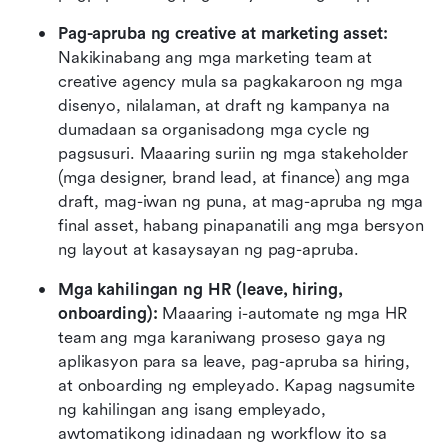
Pag-apruba ng creative at marketing asset: 
Nakikinabang ang mga marketing team at 
creative agency mula sa pagkakaroon ng mga 
disenyo, nilalaman, at draft ng kampanya na 
dumadaan sa organisadong mga cycle ng 
pagsusuri. Maaaring suriin ng mga stakeholder 
(mga designer, brand lead, at finance) ang mga 
draft, mag-iwan ng puna, at mag-apruba ng mga 
final asset, habang pinapanatili ang mga bersyon 
ng layout at kasaysayan ng pag-apruba.
Mga kahilingan ng HR (leave, hiring, 
onboarding): 
Maaaring i-automate ng mga HR 
team ang mga karaniwang proseso gaya ng 
aplikasyon para sa leave, pag-apruba sa hiring, 
at onboarding ng empleyado. Kapag nagsumite 
ng kahilingan ang isang empleyado, 
awtomatikong idinadaan ng workflow ito sa 