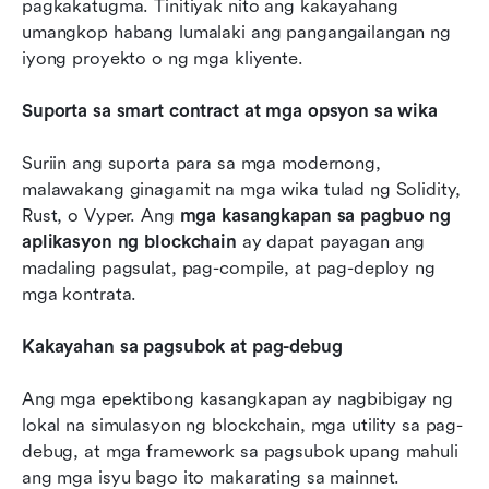
pagkakatugma. Tinitiyak nito ang kakayahang 
umangkop habang lumalaki ang pangangailangan ng 
iyong proyekto o ng mga kliyente.
Suporta sa smart contract at mga opsyon sa wika
Suriin ang suporta para sa mga modernong, 
malawakang ginagamit na mga wika tulad ng Solidity, 
Rust, o Vyper. Ang 
mga kasangkapan sa pagbuo ng 
aplikasyon ng blockchain
 ay dapat payagan ang 
madaling pagsulat, pag-compile, at pag-deploy ng 
mga kontrata.
Kakayahan sa pagsubok at pag-debug
Ang mga epektibong kasangkapan ay nagbibigay ng 
lokal na simulasyon ng blockchain, mga utility sa pag-
debug, at mga framework sa pagsubok upang mahuli 
ang mga isyu bago ito makarating sa mainnet.