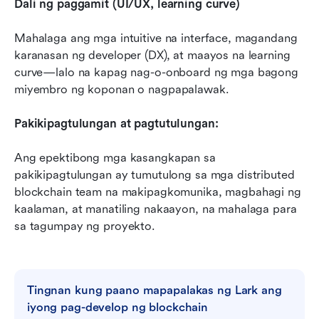
Dali ng paggamit (UI/UX, learning curve)
Mahalaga ang mga intuitive na interface, magandang 
karanasan ng developer (DX), at maayos na learning 
curve—lalo na kapag nag-o-onboard ng mga bagong 
miyembro ng koponan o nagpapalawak.
Pakikipagtulungan at pagtutulungan:
Ang epektibong mga kasangkapan sa 
pakikipagtulungan ay tumutulong sa mga distributed 
blockchain team na makipagkomunika, magbahagi ng 
kaalaman, at manatiling nakaayon, na mahalaga para 
sa tagumpay ng proyekto.
Tingnan kung paano mapapalakas ng Lark ang 
iyong pag-develop ng blockchain