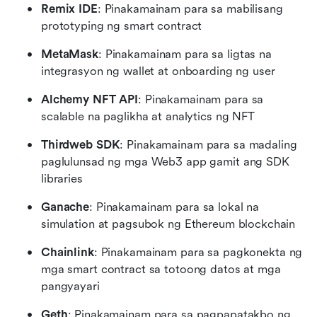
Remix IDE
: Pinakamainam para sa mabilisang 
prototyping ng smart contract
MetaMask
: Pinakamainam para sa ligtas na 
integrasyon ng wallet at onboarding ng user
Alchemy NFT API
: Pinakamainam para sa 
scalable na paglikha at analytics ng NFT
Thirdweb SDK
: Pinakamainam para sa madaling 
paglulunsad ng mga Web3 app gamit ang SDK 
libraries
Ganache
: Pinakamainam para sa lokal na 
simulation at pagsubok ng Ethereum blockchain
Chainlink
: Pinakamainam para sa pagkonekta ng 
mga smart contract sa totoong datos at mga 
pangyayari
Geth
: Pinakamainam para sa pagpapatakbo ng 