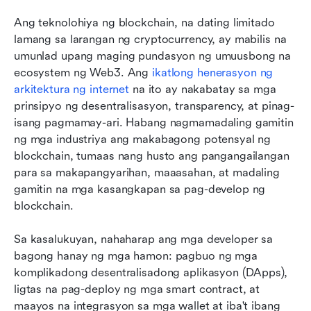
Pinakamahusay na mga kasangkapan para sa
Ang teknolohiya ng blockchain, na dating limitado 
pagbuo ng blockchain sa isang sulyap
lamang sa larangan ng cryptocurrency, ay mabilis na 
8 pinakamahusay na mga kasangkapan para sa
umunlad upang maging pundasyon ng umuusbong na 
pagbuo ng blockchain
ecosystem ng Web3. Ang 
ikatlong henerasyon ng 
arkitektura ng internet
 na ito ay nakabatay sa mga 
Bakit ang Lark ang pinakamahusay na
prinsipyo ng desentralisasyon, transparency, at pinag-
kasangkapang pang-kooperasyon na
isang pagmamay-ari. Habang nagmamadaling gamitin 
nagbibigay kapangyarihan sa mga koponan sa
ng mga industriya ang makabagong potensyal ng 
pagbuo ng blockchain
blockchain, tumaas nang husto ang pangangailangan 
para sa makapangyarihan, maaasahan, at madaling 
Paano pumili ng pinakamahusay na tool sa pag-
gamitin na mga kasangkapan sa pag-develop ng 
develop ng blockchain para sa iyong koponan
blockchain.
Mga popular na gamit para sa blockchain
Sa kasalukuyan, nahaharap ang mga developer sa 
Mga Madalas Itanong
bagong hanay ng mga hamon: pagbuo ng mga 
komplikadong desentralisadong aplikasyon (DApps), 
Konklusyon
ligtas na pag-deploy ng mga smart contract, at 
May kaugnayang pagbasa
maayos na integrasyon sa mga wallet at iba't ibang 