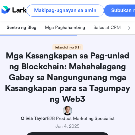
Makipag-ugnayan sa amin
Subukan n
Sentro ng Blog
Mga Paghahambing
Sales at CRM
Pa
Teknolohiya & IT
Mga Kasangkapan sa Pag-unlad
ng Blockchain: Mahahalagang
Gabay sa Nangungunang mga
Kasangkapan para sa Tagumpay
ng Web3
Olivia Taylor
B2B Product Marketing Specialist
Jun 4, 2025