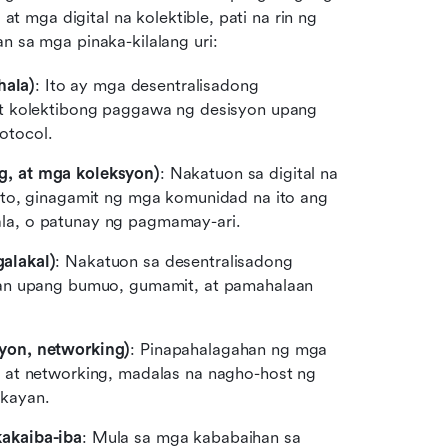
 at mga digital na kolektible, pati na rin ng 
n sa mga pinaka-kilalang uri:
ala)
: Ito ay mga desentralisadong 
t kolektibong paggawa ng desisyon upang 
otocol.
g, at mga koleksyon)
: Nakatuon sa digital na 
to, ginagamit ng mga komunidad na ito ang 
la, o patunay ng pagmamay-ari.
alakal)
: Nakatuon sa desentralisadong 
an upang bumuo, gumamit, at pamahalaan 
yon, networking)
: Pinapahalagahan ng mga 
 at networking, madalas na nagho-host ng 
akayan.
akaiba-iba
: Mula sa mga kababaihan sa 