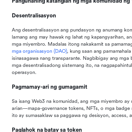
Pangunahing katangian ng mga komunidad n
Desentralisasyon
Ang desentralisasyon ang pundasyon ng anumang komu
lamang ang may hawak ng lahat ng kapangyarihan, ang
mga miyembro. Madalas itong nakakamit sa pamamag
mga organisasyon (DAO)
, kung saan ang pamamahala 
isinasagawa nang transparante. Nagbibigay ang mga b
mga desentralisadong sistemang ito, na nagpapahintulot
operasyon.
Pagmamay-ari ng gumagamit
Sa isang Web3 na komunidad, ang mga miyembro ay na
arian—mapa-governance tokens, NFTs, o mga badge n
ito ay sumasaklaw sa paggawa ng desisyon, access,
Paglahok na batay sa token