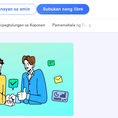
nayan sa amin
Subukan nang libre
kipagtulungan sa Koponan
Pamamahala ng Tao
Retail
Pa