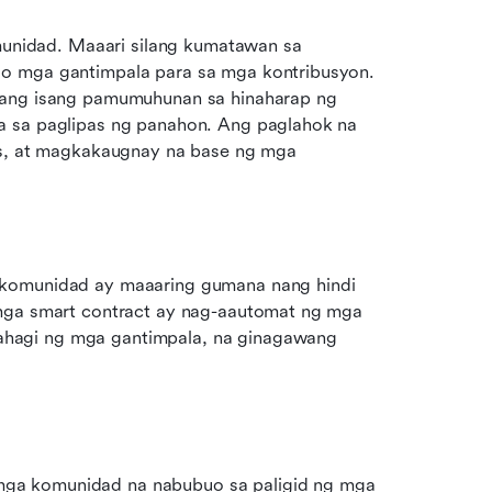
idad. Maaari silang kumatawan sa 
o mga gantimpala para sa mga kontribusyon. 
lang isang pamumuhunan sa hinaharap ng 
a sa paglipas ng panahon. Ang paglahok na 
es, at magkakaugnay na base ng mga 
 komunidad ay maaaring gumana nang hindi 
 mga smart contract ay nag-aautomat ng mga 
hagi ng mga gantimpala, na ginagawang 
ga komunidad na nabubuo sa paligid ng mga 