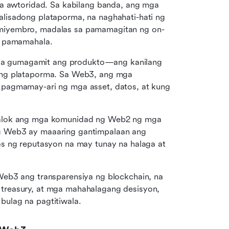
na awtoridad. Sa kabilang banda, ang mga 
lisadong plataporma, na naghahati-hati ng 
miyembro, madalas sa pamamagitan ng on-
g pamamahala.
a gumagamit ang produkto—ang kanilang 
 ng plataporma. Sa Web3, ang mga 
pagmamay-ari ng mga asset, datos, at kung 
alok ang mga komunidad ng Web2 ng mga 
 Web3 ay maaaring gantimpalaan ang 
s ng reputasyon na may tunay na halaga at 
eb3 ang transparensiya ng blockchain, na 
reasury, at mga mahahalagang desisyon, 
ulag na pagtitiwala.