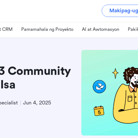
Makipag-ug
at CRM
Pamamahala ng Proyekto
AI at Awtomasyon
Paki
b3 Community
Isa
ecialist
Jun 4, 2025