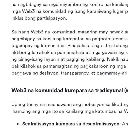
na nagbibigay sa mga miyembro ng kontrol sa kanilang
mga Web3 na komunidad ng isang karaniwang lugar pa
inklusibong partisipasyon.
Sa isang Web3 na komunidad, maaaring may hawak a
nagbibigay sa kanila ng karapatan sa pagboto, access 
tagumpay ng komunidad. Pinapalakas ng estrukturang it
aktibong lumahok sa pamamahala at mga gawain ng k
ng pinag-isang layunin at pagiging kabilang. Nakikin
pakikilahok sa pamamagitan ng pagkakaroon ng mga b
paggawa ng desisyon, transparency, at pagmamay-ari
Web3 na komunidad kumpara sa tradisyunal (
Upang tunay na maunawaan ang inobasyon sa likod n
ihambing ang mga ito sa kanilang mga katumbas na 
Sentralisasyon kumpara sa desentralisasyon
: A