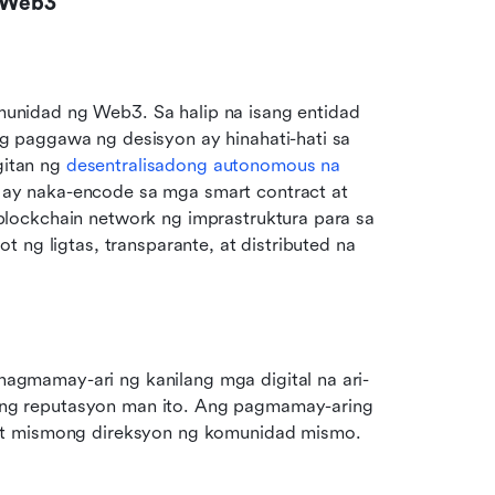
g Web3
nidad ng Web3. Sa halip na isang entidad 
 paggawa ng desisyon ay hinahati-hati sa 
itan ng 
desentralisadong autonomous na 
ay naka-encode sa mga smart contract at 
lockchain network ng imprastruktura para sa 
 ng ligtas, transparante, at distributed na 
gmamay-ari ng kanilang mga digital na ari-
g reputasyon man ito. Ang pagmamay-aring 
 at mismong direksyon ng komunidad mismo.