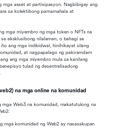
 mga asset at partisipasyon. Nagbibigay ang 
ra sa kolektibong pamamahala at 
ng mga miyembro ng mga token o NFTs na 
sa eksklusibong nilalaman, o bahagi sa 
o ang mga indibidwal, hinihikayat silang 
omunidad, at nagpapalago ng pakiramdam 
abang ang mga miyembro mula sa kanilang 
enepisyo tulad ng desentralisadong 
.
web2) na mga online na komunidad
g mga Web3 na komunidad, makatutulong na 
Web2:
ng mga komunidad ng Web2 ay nasasakupan 