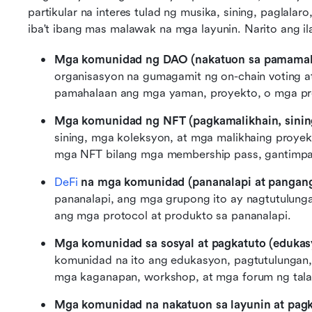
partikular na interes tulad ng musika, sining, paglalaro,
iba't ibang mas malawak na mga layunin. Narito ang ila
Mga komunidad ng DAO (nakatuon sa pamamah
organisasyon na gumagamit ng on-chain voting a
pamahalaan ang mga yaman, proyekto, o mga pr
Mga komunidad ng NFT (pagkamalikhain, sinin
sining, mga koleksyon, at mga malikhaing proyek
mga NFT bilang mga membership pass, gantimpa
DeFi
 na mga komunidad (pananalapi at pangang
pananalapi, ang mga grupong ito ay nagtutulung
ang mga protocol at produkto sa pananalapi.
Mga komunidad sa sosyal at pagkatuto (edukas
komunidad na ito ang edukasyon, pagtutulungan,
mga kaganapan, workshop, at mga forum ng tal
Mga komunidad na nakatuon sa layunin at pagk