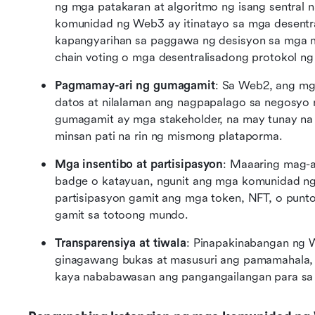
ng mga patakaran at algoritmo ng isang sentral 
komunidad ng Web3 ay itinatayo sa mga desentra
kapangyarihan sa paggawa ng desisyon sa mga 
chain voting o mga desentralisadong protokol n
Pagmamay-ari ng gumagamit
: Sa Web2, ang mg
datos at nilalaman ang nagpapalago sa negosyo
gumagamit ay mga stakeholder, na may tunay na 
minsan pati na rin ng mismong plataporma.
Mga insentibo at partisipasyon
: Maaaring mag-
badge o katayuan, ngunit ang mga komunidad ng
partisipasyon gamit ang mga token, NFT, o punto
gamit sa totoong mundo.
Transparensiya at tiwala
: Pinapakinabangan ng W
ginagawang bukas at masusuri ang pamamahala, t
kaya nababawasan ang pangangailangan para sa b