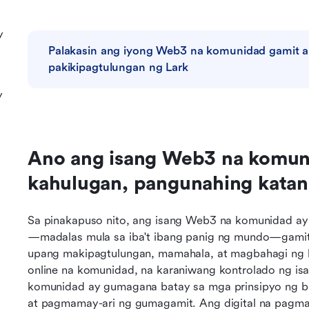
y
Palakasin ang iyong Web3 na komunidad gamit a
pakikipagtulungan ng Lark
y
Ano ang isang Web3 na komun
kahulugan, pangunahing katang
Sa pinakapuso nito, ang isang Web3 na komunidad a
—madalas mula sa iba't ibang panig ng mundo—gamit 
upang makipagtulungan, mamahala, at magbahagi ng ha
online na komunidad, na karaniwang kontrolado ng i
komunidad ay gumagana batay sa mga prinsipyo ng blo
at pagmamay-ari ng gumagamit. Ang digital na pagmam