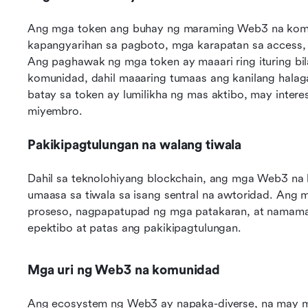
Ang mga token ang buhay ng maraming Web3 na komun
kapangyarihan sa pagboto, mga karapatan sa access, 
Ang paghawak ng mga token ay maaari ring ituring bi
komunidad, dahil maaaring tumaas ang kanilang halag
batay sa token ay lumilikha ng mas aktibo, may inter
miyembro.
Pakikipagtulungan na walang tiwala
Dahil sa teknolohiyang blockchain, ang mga Web3 na
umaasa sa tiwala sa isang sentral na awtoridad. Ang
proseso, nagpapatupad ng mga patakaran, at namama
epektibo at patas ang pakikipagtulungan.
Mga uri ng Web3 na komunidad
Ang ecosystem ng Web3 ay napaka-diverse, na may m