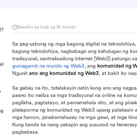
Basahin sa loob ng 16 minuto
d?
Sa pag-usbong ng mga bagong digital na teknolohiya, 
bagong teknolohiya, nagbabago ang kahulugan ng komu
tradisyunal, sentralisadong internet (Web2) patungo sa
al
gumagamit na mundo ng Web3
, ang 
komunidad ng 
Ngunit 
ano ang komunidad ng Web3
, at bakit ito n
Sa gabay na ito, tatalakayin natin kung ano ang nagp
a
paano ito naiiba sa mga tradisyunal na online na komu
paglikha, pagtatayo, at pamamahala nito, at ang pin
plataporma ng komunidad ng Web3 upang palakasin ang 
ng
mga hamon, pinakamahusay na mga gawi, at mga hinah
Kung handa ka nang yakapin ang susunod na henerasyo
pagbabasa.