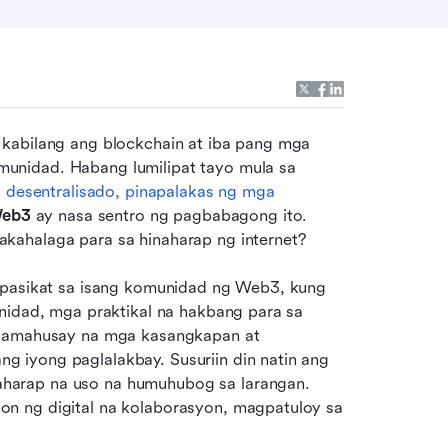
kabilang ang blockchain at iba pang mga 
nidad. Habang lumilipat tayo mula sa 
 
desentralisado, pinapalakas ng mga 
Web3
 ay nasa sentro ng pagbabagong ito. 
apakahalaga para sa hinaharap ng internet?
apasikat sa isang komunidad ng Web3, kung 
nidad, mga praktikal na hakbang para sa 
akamahusay na mga kasangkapan at 
iyong paglalakbay. Susuriin din natin ang 
arap na uso na humuhubog sa larangan. 
n ng digital na kolaborasyon, magpatuloy sa 