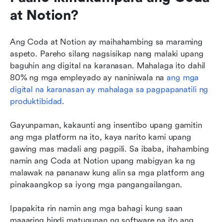
at Notion?
Ang Coda at Notion ay maihahambing sa maraming 
aspeto. Pareho silang nagsisikap nang malaki upang 
baguhin ang digital na karanasan. Mahalaga ito dahil 
80% ng mga empleyado ay naniniwala na 
ang mga 
digital na karanasan ay mahalaga sa pagpapanatili ng 
produktibidad
. 
Gayunpaman, kakaunti ang insentibo upang gamitin 
ang mga platform na ito, kaya narito kami upang 
gawing mas madali ang pagpili. Sa ibaba, ihahambing 
namin ang Coda at Notion upang mabigyan ka ng 
malawak na pananaw kung alin sa mga platform ang 
pinakaangkop sa iyong mga pangangailangan. 
Ipapakita rin namin ang mga bahagi kung saan 
maaaring hindi matugunan ng software na ito ang 