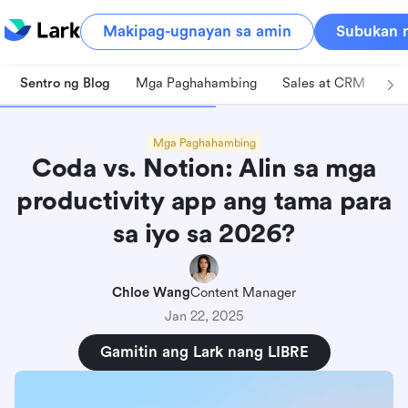
Makipag-ugnayan sa amin
Subukan n
Sentro ng Blog
Mga Paghahambing
Sales at CRM
Pa
Mga Paghahambing
Coda vs. Notion: Alin sa mga
productivity app ang tama para
sa iyo sa 2026?
Chloe Wang
Content Manager
Jan 22, 2025
Gamitin ang Lark nang LIBRE