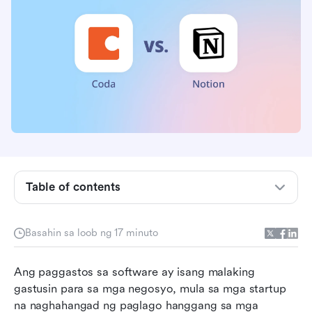
Table of contents
Coda kumpara sa Notion sa isang sulyap
Basahin sa loob ng 17 minuto
Paano ikinukumpara ang Coda at Notion?
Ang paggastos sa software ay isang malaking 
Coda vs. Notion: Alin ang dapat mong piliin?
gastusin para sa mga negosyo, mula sa mga startup 
na naghahangad ng paglago hanggang sa mga 
Konklusyon