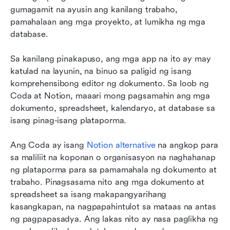
gumagamit na ayusin ang kanilang trabaho, 
pamahalaan ang mga proyekto, at lumikha ng mga 
database.
Sa kanilang pinakapuso, ang mga app na ito ay may 
katulad na layunin, na binuo sa paligid ng isang 
komprehensibong editor ng dokumento. Sa loob ng 
Coda at Notion, maaari mong pagsamahin ang mga 
dokumento, spreadsheet, kalendaryo, at database sa 
isang pinag-isang plataporma.
Ang Coda ay isang 
Notion alternative
 na angkop para 
sa maliliit na koponan o organisasyon na naghahanap 
ng plataporma para sa pamamahala ng dokumento at 
trabaho. Pinagsasama nito ang mga dokumento at 
spreadsheet sa isang makapangyarihang 
kasangkapan, na nagpapahintulot sa mataas na antas 
ng pagpapasadya. Ang lakas nito ay nasa paglikha ng 