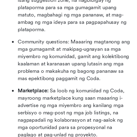
isang suggestion zone, na nagbibigay ng 
plataporma para sa mga gumagamit upang 
matuto, magbahagi ng mga pananaw, at mag-
ambag ng mga ideya para sa pagpapahusay ng 
plataporma.
Community questions: Maaaring magtanong ang 
mga gumagamit at makipag-ugnayan sa mga 
miyembro ng komunidad, gamit ang kolektibong 
kaalaman at karanasan upang lutasin ang mga 
problema o makakuha ng bagong pananaw sa 
mas epektibong paggamit ng Coda.
Marketplace:
 Sa loob ng komunidad ng Coda, 
mayroong marketplace kung saan maaaring i-
advertise ng mga miyembro ang kanilang mga 
serbisyo o mag-post ng mga job listings, na 
nagpapadali ng kolaborasyon at nag-aalok ng 
mga oportunidad para sa propesyonal na 
paglago at pag-unlad ng proyekto.