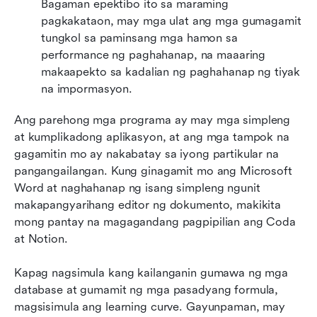
Bagaman epektibo ito sa maraming 
pagkakataon, may mga ulat ang mga gumagamit 
tungkol sa paminsang mga hamon sa 
performance ng paghahanap, na maaaring 
makaapekto sa kadalian ng paghahanap ng tiyak 
na impormasyon.
Ang parehong mga programa ay may mga simpleng 
at kumplikadong aplikasyon, at ang mga tampok na 
gagamitin mo ay nakabatay sa iyong partikular na 
pangangailangan. Kung ginagamit mo ang Microsoft 
Word at naghahanap ng isang simpleng ngunit 
makapangyarihang editor ng dokumento, makikita 
mong pantay na magagandang pagpipilian ang Coda 
at Notion. 
Kapag nagsimula kang kailanganin gumawa ng mga 
database at gumamit ng mga pasadyang formula, 
magsisimula ang learning curve. Gayunpaman, may 