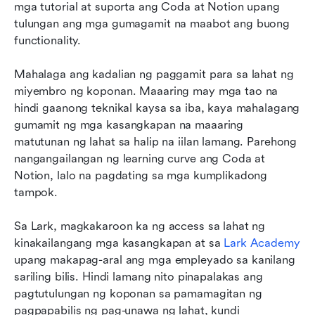
mga tutorial at suporta ang Coda at Notion upang 
tulungan ang mga gumagamit na maabot ang buong 
functionality.
Mahalaga ang kadalian ng paggamit para sa lahat ng 
miyembro ng koponan. Maaaring may mga tao na 
hindi gaanong teknikal kaysa sa iba, kaya mahalagang 
gumamit ng mga kasangkapan na maaaring 
matutunan ng lahat sa halip na iilan lamang. Parehong 
nangangailangan ng learning curve ang Coda at 
Notion, lalo na pagdating sa mga kumplikadong 
tampok.
Sa Lark, magkakaroon ka ng access sa lahat ng 
kinakailangang mga kasangkapan at sa 
Lark Academy
upang makapag-aral ang mga empleyado sa kanilang 
sariling bilis. Hindi lamang nito pinapalakas ang 
pagtutulungan ng koponan sa pamamagitan ng 
pagpapabilis ng pag-unawa ng lahat, kundi 