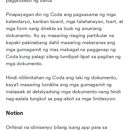
pagproseso ng salita.
Pinapayagan din ng Coda ang pagsasama ng mga 
kalendaryo, kanban board, mga talahanayan, tsart, at 
mga form nang direkta sa loob ng anumang 
dokumento. Ito ay maaaring maging partikular na 
kapaki-pakinabang dahil maaaring makaranas ang 
mga gumagamit ng mas mabagal na pagganap ng 
Coda kung palagi silang lumilipat-lipat sa pagitan ng 
mga dokumento. 
Hindi nililimitahan ng Coda ang laki ng dokumento, 
kaya't maaaring lumikha ang mga gumagamit ng 
malawak at detalyadong mga dokumento nang hindi 
nag-aalala tungkol sa pag-abot sa mga limitasyon.
Notion
Orihinal na idinisenyo bilang isang app para sa 