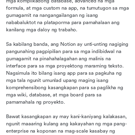
mga komplikadong database, advanced na mga 
formula, at mga custom na app, na tumutugon sa mga 
gumagamit na nangangailangan ng isang 
nababaluktot na plataporma para pamahalaan ang 
kanilang mga daloy ng trabaho. 
Sa kabilang banda, ang Notion ay unti-unting nagiging 
pangunahing pagpipilian para sa mga indibidwal na 
gumagamit na pinahahalagahan ang malinis na 
interface para sa mga proyektong maraming teksto. 
Nagsimula ito bilang isang app para sa pagkuha ng 
mga tala ngunit umunlad upang maging isang 
komprehensibong kasangkapan para sa paglikha ng 
mga wiki, database, at mga board para sa 
pamamahala ng proyekto.
Bawat kasangkapan ay may kani-kaniyang kalakasan, 
ngunit maaaring kulang ang kakayahan ng mga pang-
enterprise na koponan na mag-scale kasabay ng 