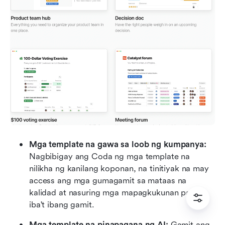
Mga template na gawa sa loob ng kumpanya:
Nagbibigay ang Coda ng mga template na 
nilikha ng kanilang koponan, na tinitiyak na may 
access ang mga gumagamit sa mataas na 
kalidad at nasuring mga mapagkukunan para sa 
iba't ibang gamit.
Mga template na pinapagana ng AI:
 Gamit ang 