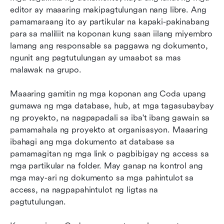
editor ay maaaring makipagtulungan nang libre. Ang 
pamamaraang ito ay partikular na kapaki-pakinabang 
para sa maliliit na koponan kung saan iilang miyembro 
lamang ang responsable sa paggawa ng dokumento, 
ngunit ang pagtutulungan ay umaabot sa mas 
malawak na grupo.
Maaaring gamitin ng mga koponan ang Coda upang 
gumawa ng mga database, hub, at mga tagasubaybay 
ng proyekto, na nagpapadali sa iba't ibang gawain sa 
pamamahala ng proyekto at organisasyon. Maaaring 
ibahagi ang mga dokumento at database sa 
pamamagitan ng mga link o pagbibigay ng access sa 
mga partikular na folder. May ganap na kontrol ang 
mga may-ari ng dokumento sa mga pahintulot sa 
access, na nagpapahintulot ng ligtas na 
pagtutulungan.