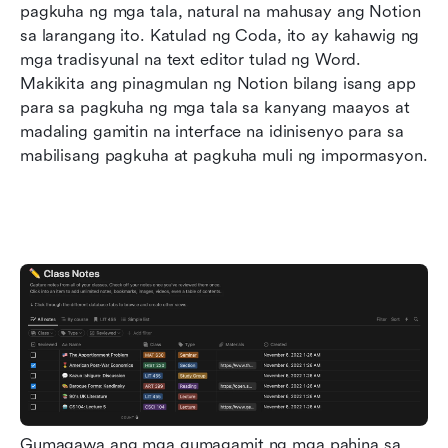
pagkuha ng mga tala, natural na mahusay ang Notion 
sa larangang ito. Katulad ng Coda, ito ay kahawig ng 
mga tradisyunal na text editor tulad ng Word. 
Makikita ang pinagmulan ng Notion bilang isang app 
para sa pagkuha ng mga tala sa kanyang maayos at 
madaling gamitin na interface na idinisenyo para sa 
mabilisang pagkuha at pagkuha muli ng impormasyon.
Gumagawa ang mga gumagamit ng mga pahina sa 