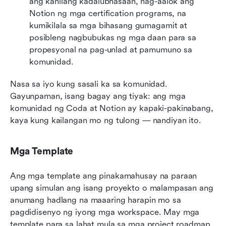
ang kanilang kadalubhasaan, nag-aalok ang 
Notion ng mga certification programs, na 
kumikilala sa mga bihasang gumagamit at 
posibleng nagbubukas ng mga daan para sa 
propesyonal na pag-unlad at pamumuno sa 
komunidad.
Nasa sa iyo kung sasali ka sa komunidad. 
Gayunpaman, isang bagay ang tiyak: ang mga 
komunidad ng Coda at Notion ay kapaki-pakinabang, 
kaya kung kailangan mo ng tulong — nandiyan ito.
Mga Template
Ang mga template ang pinakamahusay na paraan 
upang simulan ang isang proyekto o malampasan ang 
anumang hadlang na maaaring harapin mo sa 
pagdidisenyo ng iyong mga workspace. May mga 
template para sa lahat mula sa mga project roadmap 