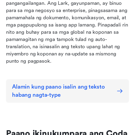
pangangailangan. Ang Lark, gayunpaman, ay binuo 
para sa mga negosyo sa enterprise, pinagsasama ang 
pamamahala ng dokumento, komunikasyon, email, at 
mga pagpupulong sa isang app lamang. Pinapadali rin 
nito ang buhay para sa mga global na koponan sa 
pamamagitan ng mga tampok tulad ng auto-
translation, na isinasalin ang teksto upang lahat ng 
miyembro ng koponan ay na-update sa mismong 
punto ng pagpasok.
Alamin kung paano isalin ang teksto 
habang nagta-type
Paano ikinukumpara ang Coda 