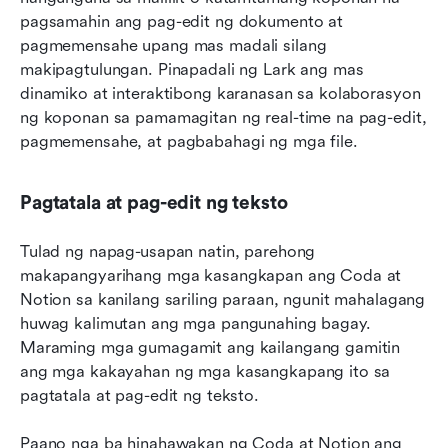
pagsamahin ang pag-edit ng dokumento at 
pagmemensahe upang mas madali silang 
makipagtulungan. Pinapadali ng Lark ang mas 
dinamiko at interaktibong karanasan sa kolaborasyon 
ng koponan sa pamamagitan ng real-time na pag-edit, 
pagmemensahe, at pagbabahagi ng mga file.
Pagtatala at pag-edit ng teksto
Tulad ng napag-usapan natin, parehong 
makapangyarihang mga kasangkapan ang Coda at 
Notion sa kanilang sariling paraan, ngunit mahalagang 
huwag kalimutan ang mga pangunahing bagay. 
Maraming mga gumagamit ang kailangang gamitin 
ang mga kakayahan ng mga kasangkapang ito sa 
pagtatala at pag-edit ng teksto.
Paano nga ba hinahawakan ng Coda at Notion ang 