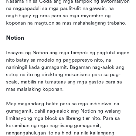
Kasama rin sa Coda ang mga tampok ng awtomasyon 
na nagpapadali sa mga paulit-ulit na gawain, na 
nagbibigay ng oras para sa mga miyembro ng 
koponan na magtuon sa mas mahahalagang trabaho.
Notion
Inaayos ng Notion ang mga tampok ng pagtutulungan 
nito batay sa modelo ng pagpepresyo nito, na 
naniningil kada gumagamit. Bagaman nag-aalok ang 
setup na ito ng direktang mekanismo para sa pag-
scale, mabilis na tumataas ang mga gastos para sa 
mas malalaking koponan.
May magandang balita para sa mga indibidwal na 
gumagamit, dahil nag-aalok ang Notion ng walang 
limitasyong mga block sa libreng tier nito. Para sa 
karamihan ng mga nag-iisang gumagamit, 
nangangahulugan ito na hindi na nila kailangang 