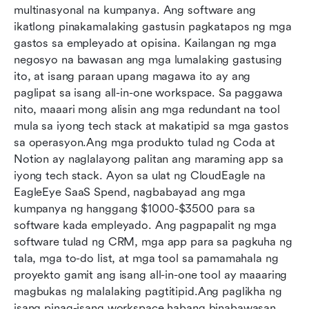
multinasyonal na kumpanya. Ang software ang 
ikatlong pinakamalaking gastusin pagkatapos ng mga 
gastos sa empleyado at opisina. Kailangan ng mga 
negosyo na bawasan ang mga lumalaking gastusing 
ito, at isang paraan upang magawa ito ay ang 
paglipat sa isang all-in-one workspace. Sa paggawa 
nito, maaari mong alisin ang mga redundant na tool 
mula sa iyong tech stack at makatipid sa mga gastos 
sa operasyon.Ang mga produkto tulad ng Coda at 
Notion ay naglalayong palitan ang maraming app sa 
iyong tech stack. Ayon sa ulat ng CloudEagle na 
EagleEye SaaS Spend, nagbabayad ang mga 
kumpanya ng hanggang $1000-$3500 para sa 
software kada empleyado. Ang pagpapalit ng mga 
software tulad ng CRM, mga app para sa pagkuha ng 
tala, mga to-do list, at mga tool sa pamamahala ng 
proyekto gamit ang isang all-in-one tool ay maaaring 
magbukas ng malalaking pagtitipid.Ang paglikha ng 
isang pinag-isang workspace habang binabawasan 