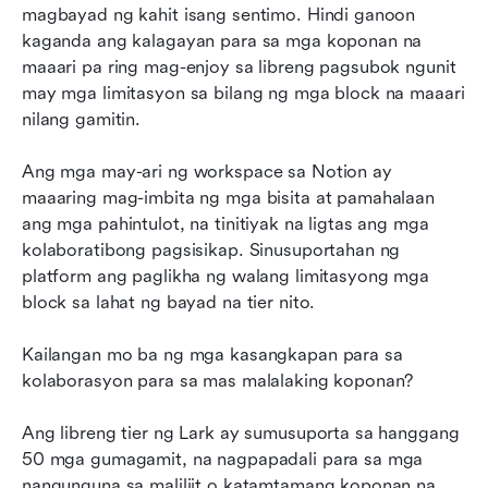
magbayad ng kahit isang sentimo. Hindi ganoon 
kaganda ang kalagayan para sa mga koponan na 
maaari pa ring mag-enjoy sa libreng pagsubok ngunit 
may mga limitasyon sa bilang ng mga block na maaari 
nilang gamitin.
Ang mga may-ari ng workspace sa Notion ay 
maaaring mag-imbita ng mga bisita at pamahalaan 
ang mga pahintulot, na tinitiyak na ligtas ang mga 
kolaboratibong pagsisikap. Sinusuportahan ng 
platform ang paglikha ng walang limitasyong mga 
block sa lahat ng bayad na tier nito. 
Kailangan mo ba ng mga kasangkapan para sa 
kolaborasyon para sa mas malalaking koponan? 
Ang libreng tier ng Lark ay sumusuporta sa hanggang 
50 mga gumagamit, na nagpapadali para sa mga 
nangunguna sa maliliit o katamtamang koponan na 