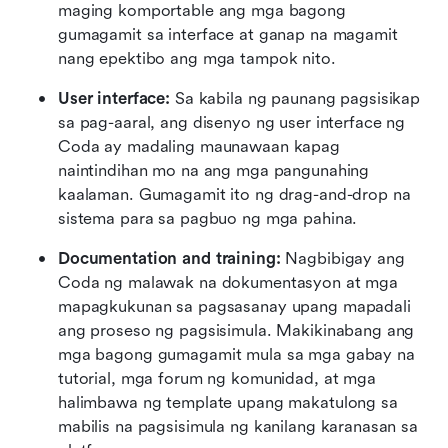
maging komportable ang mga bagong 
gumagamit sa interface at ganap na magamit 
nang epektibo ang mga tampok nito.
User interface:
 Sa kabila ng paunang pagsisikap 
sa pag-aaral, ang disenyo ng user interface ng 
Coda ay madaling maunawaan kapag 
naintindihan mo na ang mga pangunahing 
kaalaman. Gumagamit ito ng drag-and-drop na 
sistema para sa pagbuo ng mga pahina.
Documentation and training: 
Nagbibigay ang 
Coda ng malawak na dokumentasyon at mga 
mapagkukunan sa pagsasanay upang mapadali 
ang proseso ng pagsisimula. Makikinabang ang 
mga bagong gumagamit mula sa mga gabay na 
tutorial, mga forum ng komunidad, at mga 
halimbawa ng template upang makatulong sa 
mabilis na pagsisimula ng kanilang karanasan sa 