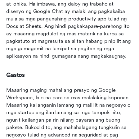
at lohika. Halimbawa, ang daloy ng trabaho at 
disenyo ng Google Chat ay malaki ang pagkakaiba 
mula sa mga pangunahing productivity app tulad ng 
Docs at Sheets. Ang hindi pagkakapare-parehong ito 
ay maaaring magdulot ng mas matarik na kurba sa 
pagkatuto at magresulta sa alitan habang pinipilit ang 
mga gumagamit na lumipat sa pagitan ng mga 
aplikasyon na hindi gumagana nang magkakaugnay.
Gastos
Maaaring maging mahal ang presyo ng Google 
Workspace, lalo na para sa mas malalaking koponan. 
Maaaring kailanganin lamang ng maliliit na negosyo o 
mga startup ang ilan lamang sa mga tampok nito, 
ngunit kailangan pa rin nilang bayaran ang buong 
pakete. Bukod dito, ang mahahalagang tungkulin sa 
negosyo tulad ng advanced na seguridad at pag-