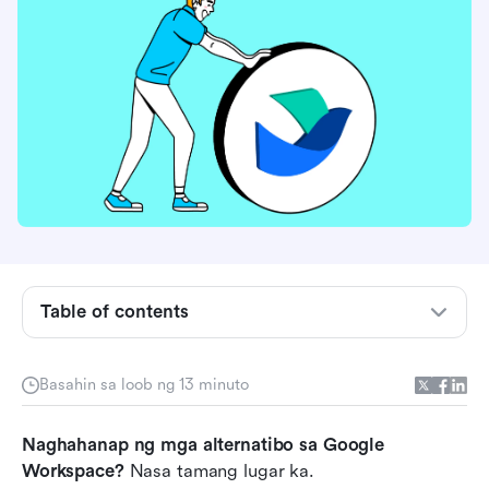
Google Workspace: Pagsusuri at Repaso
Bakit dapat mong isaalang-alang ang mga
alternatibo sa Google Workspace
Table of contents
Mga dapat hanapin sa mga alternatibo sa
Google Workspace
Basahin sa loob ng 13 minuto
Mga alternatibo sa Google Workspace sa isang
Naghahanap ng mga alternatibo sa Google 
sulyap
Workspace?
 Nasa tamang lugar ka.
10 pinakamahusay na mga alternatibo sa