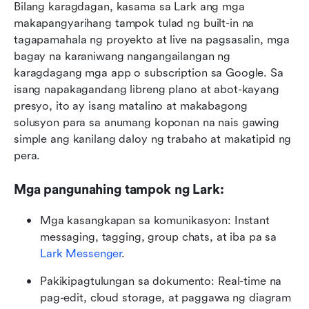
Bilang karagdagan, kasama sa Lark ang mga 
makapangyarihang tampok tulad ng built-in na 
tagapamahala ng proyekto at live na pagsasalin, mga 
bagay na karaniwang nangangailangan ng 
karagdagang mga app o subscription sa Google. Sa 
isang napakagandang libreng plano at abot-kayang 
presyo, ito ay isang matalino at makabagong 
solusyon para sa anumang koponan na nais gawing 
simple ang kanilang daloy ng trabaho at makatipid ng 
pera.
Mga pangunahing tampok ng Lark:
Mga kasangkapan sa komunikasyon: Instant 
messaging, tagging, group chats, at iba pa sa
Lark Messenger
.
Pakikipagtulungan sa dokumento: Real-time na 
pag-edit, cloud storage, at paggawa ng diagram 