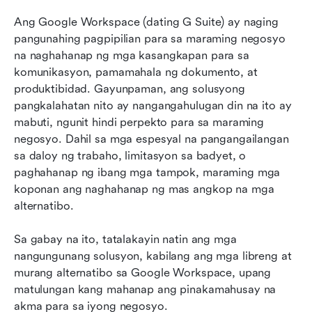
Google Workspace para sa 2026
Ang Google Workspace (dating G Suite) ay naging 
pangunahing pagpipilian para sa maraming negosyo 
Paano pumili ng tamang alternatibo sa Google
na naghahanap ng mga kasangkapan para sa 
Workspace
komunikasyon, pamamahala ng dokumento, at 
produktibidad. Gayunpaman, ang solusyong 
Huling mga saloobin
pangkalahatan nito ay nangangahulugan din na ito ay 
Mga Madalas Itanong tungkol sa mga
mabuti, ngunit hindi perpekto para sa maraming 
Alternatibo sa Google Workspace
negosyo. Dahil sa mga espesyal na pangangailangan 
sa daloy ng trabaho, limitasyon sa badyet, o 
May kaugnayang pagbasa
paghahanap ng ibang mga tampok, maraming mga 
koponan ang naghahanap ng mas angkop na mga 
alternatibo.
Sa gabay na ito, tatalakayin natin ang mga 
nangungunang solusyon, kabilang ang mga libreng at 
murang alternatibo sa Google Workspace, upang 
matulungan kang mahanap ang pinakamahusay na 
akma para sa iyong negosyo.