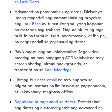
sa
 Lark Docs
.
Advanced na pamamahala ng datos: Dinisenyo 
upang mapadali ang pamamahala ng proyekto, 
ang
 Lark Base
 ay tumutulong sa iyong koponan 
na matapos ang trabaho. Nag-aalok ito ng mga 
built-in na formula, tsart, awtomasyon, at iba pa, 
na nagpapadali sa pagsusuri ng datos.
Pakikipagpulong na kolaboratibo: Mga video 
meeting na may hanggang 500 kalahok na may 
screen sharing, virtual backgrounds, at 
transcription sa
 Lark Meetings
.
Libreng business
 email
 na may suporta sa 
migration, mataas na limitasyon sa pagpapadala, 
at kakayahang magbasa offline.
Seguridad at pagsunod sa datos
: Protektahan 
ang datos ng customer gamit ang advanced na 