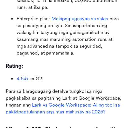
kalahok, 15TB na imbakan, 50,000 automation 
runs, at iba pa.
Enterprise plan: 
Makipag-ugnayan sa sales
 para 
sa pasadyang presyo. Sinusuportahan ang 
walang limitasyong mga gumagamit at may 
kasamang mas maraming automation runs at 
mga advanced na tampok sa seguridad, 
pagsunod, at pamamahala.
Rating:
4.5/5
 sa G2
Para sa karagdagang detalye tungkol sa mga 
pagkakaiba sa pagitan ng Lark at Google Workspace, 
tingnan ang 
Lark vs Google Workspace: Aling tool sa 
pakikipagtulungan ang mas mahusay sa 2025?