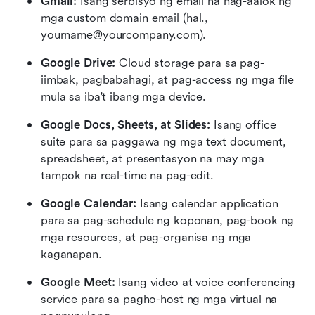
Gmail:
 Isang serbisyo ng email na nag-aalok ng 
mga custom domain email (hal., 
yourname@yourcompany.com).
Google Drive:
 Cloud storage para sa pag-
iimbak, pagbabahagi, at pag-access ng mga file 
mula sa iba't ibang mga device.
Google Docs, Sheets, at Slides:
 Isang office 
suite para sa paggawa ng mga text document, 
spreadsheet, at presentasyon na may mga 
tampok na real-time na pag-edit.
Google Calendar:
 Isang calendar application 
para sa pag-schedule ng koponan, pag-book ng 
mga resources, at pag-organisa ng mga 
kaganapan.
Google Meet:
 Isang video at voice conferencing 
service para sa pagho-host ng mga virtual na 