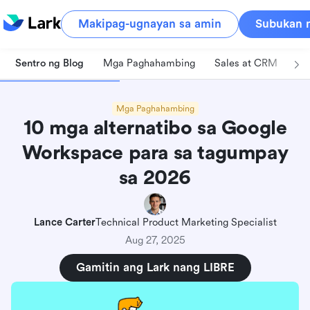
Makipag-ugnayan sa amin
Subukan n
Sentro ng Blog
Mga Paghahambing
Sales at CRM
Pa
Mga Paghahambing
10 mga alternatibo sa Google
Workspace para sa tagumpay
sa 2026
Lance Carter
Technical Product Marketing Specialist
Aug 27, 2025
Gamitin ang Lark nang LIBRE