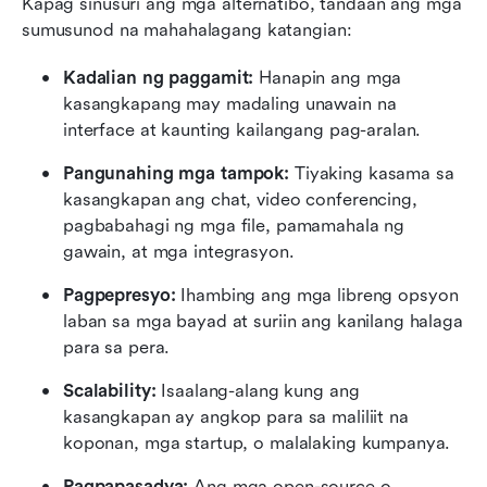
Kapag sinusuri ang mga alternatibo, tandaan ang mga 
sumusunod na mahahalagang katangian:
Kadalian ng paggamit:
 Hanapin ang mga 
kasangkapang may madaling unawain na 
interface at kaunting kailangang pag-aralan.
Pangunahing mga tampok:
 Tiyaking kasama sa 
kasangkapan ang chat, video conferencing, 
pagbabahagi ng mga file, pamamahala ng 
gawain, at mga integrasyon.
Pagpepresyo:
 Ihambing ang mga libreng opsyon 
laban sa mga bayad at suriin ang kanilang halaga 
para sa pera.
Scalability:
 Isaalang-alang kung ang 
kasangkapan ay angkop para sa maliliit na 
koponan, mga startup, o malalaking kumpanya.
Pagpapasadya:
 Ang mga open-source o 