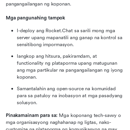
pangangailangan ng koponan.
Mga pangunahing tampok
I-deploy ang Rocket.Chat sa sarili mong mga 
server upang mapanatili ang ganap na kontrol sa 
sensitibong impormasyon.
Iangkop ang hitsura, pakiramdam, at 
functionality ng plataporma upang matugunan 
ang mga partikular na pangangailangan ng iyong 
koponan.
Samantalahin ang open-source na komunidad 
para sa patuloy na inobasyon at mga pasadyang 
solusyon.
Pinakamainam para sa:
 Mga koponang tech-savvy o 
mga organisasyong naghahanap ng ligtas, nako-
customize na plataporma ng komunikasyon na may 