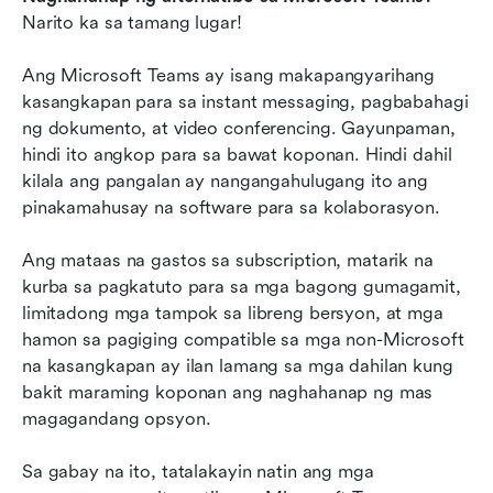
Narito ka sa tamang lugar!
Paano pumili ng alternatibo sa Microsoft Teams
para sa iyong koponan?
Ang Microsoft Teams ay isang makapangyarihang 
kasangkapan para sa instant messaging, pagbabahagi 
Bakit ang Lark ang pinakamahusay na
ng dokumento, at video conferencing. Gayunpaman, 
alternatibo sa Microsoft Teams
hindi ito angkop para sa bawat koponan. Hindi dahil 
kilala ang pangalan ay nangangahulugang ito ang 
Huling mga saloobin tungkol sa mga alternatibo
pinakamahusay na software para sa kolaborasyon.
sa Microsoft Teams
Mga Madalas Itanong tungkol sa mga
Ang mataas na gastos sa subscription, matarik na 
Alternatibo sa Microsoft Teams
kurba sa pagkatuto para sa mga bagong gumagamit, 
limitadong mga tampok sa libreng bersyon, at mga 
May kaugnayang pagbasa
hamon sa pagiging compatible sa mga non-Microsoft 
na kasangkapan ay ilan lamang sa mga dahilan kung 
bakit maraming koponan ang naghahanap ng mas 
magagandang opsyon.
Sa gabay na ito, tatalakayin natin ang mga 