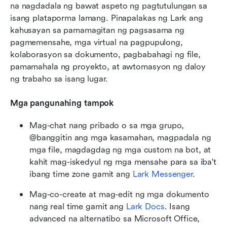
na nagdadala ng bawat aspeto ng pagtutulungan sa 
isang plataporma lamang. Pinapalakas ng Lark ang 
kahusayan sa pamamagitan ng pagsasama ng 
pagmemensahe, mga virtual na pagpupulong, 
kolaborasyon sa dokumento, pagbabahagi ng file, 
pamamahala ng proyekto, at awtomasyon ng daloy 
ng trabaho sa isang lugar.
Mga pangunahing tampok
Mag-chat nang pribado o sa mga grupo, 
@banggitin ang mga kasamahan, magpadala ng 
mga file, magdagdag ng mga custom na bot, at 
kahit mag-iskedyul ng mga mensahe para sa iba't 
ibang time zone gamit ang
 Lark Messenger
.
Mag-co-create at mag-edit ng mga dokumento 
nang real time gamit ang
 Lark Docs
. Isang 
advanced na alternatibo sa Microsoft Office, 