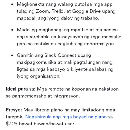
Magkonekta nang walang putol sa mga app 
tulad ng Zoom, Trello, at Google Drive upang 
mapadali ang iyong daloy ng trabaho.
Madaling magbahagi ng mga file at ma-access 
ang searchable na kasaysayan ng mga mensahe 
para sa mabilis na pagkuha ng impormasyon.
Gamitin ang Slack Connect upang 
makipagkomunika at makipagtulungan nang 
ligtas sa mga kasosyo o kliyente sa labas ng 
iyong organisasyon.
Ideal para sa:
 Mga remote na koponan na nakatuon 
sa pagmemensahe at integrasyon.
Presyo:
 May libreng plano na may limitadong mga 
tampok. 
Nagsisimula ang mga bayad na plano
 sa 
$7.25 bawat buwan/bawat user.