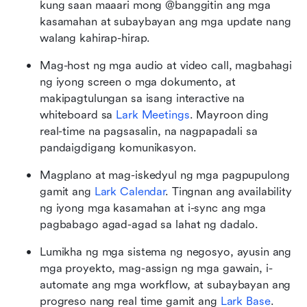
kung saan maaari mong @banggitin ang mga 
kasamahan at subaybayan ang mga update nang 
walang kahirap-hirap.
Mag-host ng mga audio at video call, magbahagi 
ng iyong screen o mga dokumento, at 
makipagtulungan sa isang interactive na 
whiteboard sa
 Lark Meetings
. Mayroon ding 
real-time na pagsasalin, na nagpapadali sa 
pandaigdigang komunikasyon.
Magplano at mag-iskedyul ng mga pagpupulong 
gamit ang
 Lark Calendar
. Tingnan ang availability 
ng iyong mga kasamahan at i-sync ang mga 
pagbabago agad-agad sa lahat ng dadalo.
Lumikha ng mga sistema ng negosyo, ayusin ang 
mga proyekto, mag-assign ng mga gawain, i-
automate ang mga workflow, at subaybayan ang 
progreso nang real time gamit ang
 Lark Base
. 