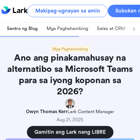
Makipag-ugnayan sa amin
Subukan n
Sentro ng Blog
Mga Paghahambing
Sales at CRM
Pa
Mga Paghahambing
Ano ang pinakamahusay na
alternatibo sa Microsoft Teams
para sa iyong koponan sa
2026?
Owyn Thomas Kerr
Lark Content Manager
Aug 21, 2025
Gamitin ang Lark nang LIBRE