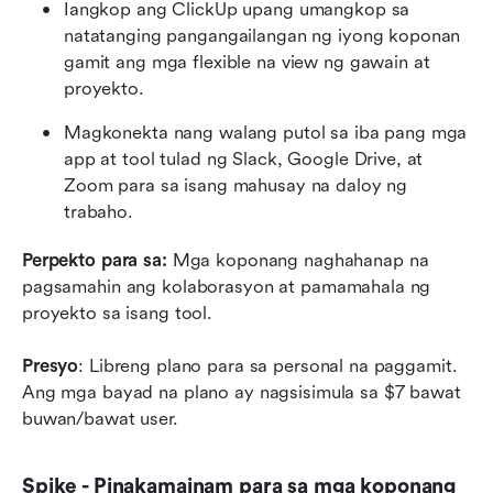
Iangkop ang ClickUp upang umangkop sa 
natatanging pangangailangan ng iyong koponan 
gamit ang mga flexible na view ng gawain at 
proyekto.
Magkonekta nang walang putol sa iba pang mga 
app at tool tulad ng Slack, Google Drive, at 
Zoom para sa isang mahusay na daloy ng 
trabaho.
Perpekto para sa:
 Mga koponang naghahanap na 
pagsamahin ang kolaborasyon at pamamahala ng 
proyekto sa isang tool.
Presyo
: Libreng plano para sa personal na paggamit. 
Ang mga bayad na plano ay nagsisimula sa $7 bawat 
buwan/bawat user.
Spike - Pinakamainam para sa mga koponang 