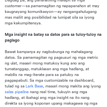
Dagdag pa, ang pananatiling malapit sa mga 
customer—sa pamamagitan ng napapanahon at may 
kaugnayang komunikasyon—ay nangangahulugang 
mas maliit ang posibilidad na lumipat sila sa iyong 
mga kakumpitensya.
Mga insight na batay sa datos para sa tuloy-tuloy na 
paglago
Bawat kampanya ay nagbubunga ng mahalagang 
datos. Sa pamamagitan ng pagsusuri ng mga metric 
ng ulat, maaari mong matukoy kung ano ang 
tumatanggap, matuklasan ang mga hadlang, at 
mabilis na mag-iterate para sa patuloy na 
pagpapabuti. Sa mga customizable na dashboard, 
tulad ng sa 
Lark Base
, maaari mong makita ang iyong 
sales pipeline
 nang real time, tukuyin ang mga 
hadlang, at ibahagi ang mga insight na ito nang 
direkta sa iyong koponan upang makagawa ng mga 