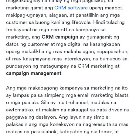
magkakaugnay na hanay ng mga pagsisikap sa 
marketing gamit ang 
CRM software
 upang maabot, 
makipag-ugnayan, alagaan, at panatilihin ang mga 
customer sa buong kanilang lifecycle. Hindi tulad ng 
tradisyunal na mga one-off na kampanya sa 
marketing, ang 
CRM campaign
 ay gumagamit ng 
datos ng customer at mga digital na kasangkapan 
upang makalikha ng mas makahulugan, napapanahon, 
at may kaugnayang mga interaksyon, na bumubuo sa 
pundasyon ng matagumpay na CRM marketing at 
campaign management
.
Ang mga makabagong kampanya sa marketing na ito 
ay lampas pa sa simpleng mga email marketing blasts 
o mga paalala. Sila ay multi-channel, madalas na 
awtomatiko, at malalim na nakaugat sa data-driven na 
paggawa ng desisyon. Ang layunin ay simple: 
palakasin ang mga koneksyon na nagreresulta sa mas 
mataas na pakikilahok, katapatan ng customer, at 