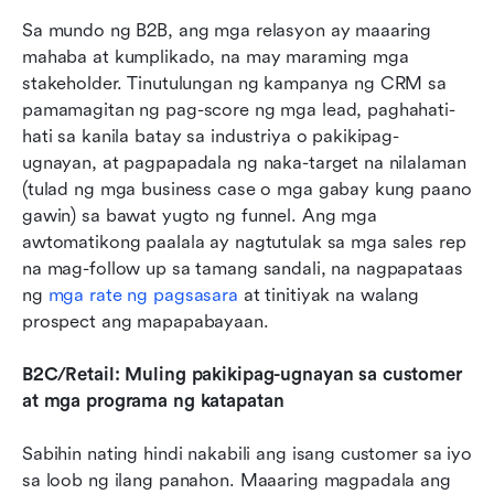
Sa mundo ng B2B, ang mga relasyon ay maaaring 
mahaba at kumplikado, na may maraming mga 
stakeholder. Tinutulungan ng kampanya ng CRM sa 
pamamagitan ng pag-score ng mga lead, paghahati-
hati sa kanila batay sa industriya o pakikipag-
ugnayan, at pagpapadala ng naka-target na nilalaman 
(tulad ng mga business case o mga gabay kung paano 
gawin) sa bawat yugto ng funnel. Ang mga 
awtomatikong paalala ay nagtutulak sa mga sales rep 
na mag-follow up sa tamang sandali, na nagpapataas 
ng 
mga rate ng pagsasara
 at tinitiyak na walang 
prospect ang mapapabayaan.
B2C/Retail: Muling pakikipag-ugnayan sa customer 
at mga programa ng katapatan
Sabihin nating hindi nakabili ang isang customer sa iyo 
sa loob ng ilang panahon. Maaaring magpadala ang 