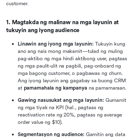
customer.
1. Magtakda ng malinaw na mga layunin at 
tukuyin ang iyong audience
Linawin ang iyong mga layunin:
 Tukuyin kung 
ano ang nais mong makamit—tulad ng muling 
pag-aktibo ng mga hindi aktibong user, pagtaas 
ng mga paulit-ulit na pagbili, pag-onboard ng 
mga bagong customer, o pagbawas ng churn. 
Ang iyong layunin ang gagabay sa buong CRM 
at 
pamamahala ng kampanya
 na pamamaraan.
Gawing nasusukat ang mga layunin:
 Gumamit 
ng mga tiyak na KPI (hal., pagtaas ng 
reactivation rate ng 20%, pagtaas ng average 
order value ng $10).
Segmentasyon ng audience:
 Gamitin ang data 