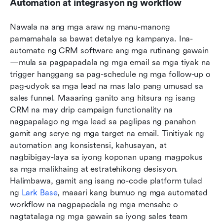
Automation at integrasyon ng workflow
Nawala na ang mga araw ng manu-manong 
pamamahala sa bawat detalye ng kampanya. Ina-
automate ng CRM software ang mga rutinang gawain
—mula sa pagpapadala ng mga email sa mga tiyak na 
trigger hanggang sa pag-schedule ng mga follow-up o 
pag-udyok sa mga lead na mas lalo pang umusad sa 
sales funnel. Maaaring ganito ang hitsura ng isang 
CRM na may drip campaign functionality na 
nagpapalago ng mga lead sa paglipas ng panahon 
gamit ang serye ng mga target na email. Tinitiyak ng 
automation ang konsistensi, kahusayan, at 
nagbibigay-laya sa iyong koponan upang magpokus 
sa mga malikhaing at estratehikong desisyon. 
Halimbawa, gamit ang isang no-code platform tulad 
ng 
Lark Base
, maaari kang bumuo ng mga automated 
workflow na nagpapadala ng mga mensahe o 
nagtatalaga ng mga gawain sa iyong sales team 