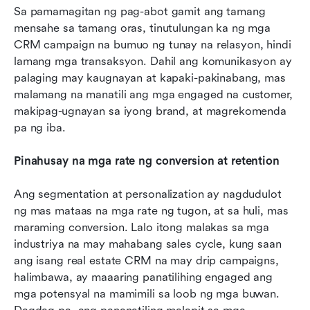
Sa pamamagitan ng pag-abot gamit ang tamang 
mensahe sa tamang oras, tinutulungan ka ng mga 
CRM campaign na bumuo ng tunay na relasyon, hindi 
lamang mga transaksyon. Dahil ang komunikasyon ay 
palaging may kaugnayan at kapaki-pakinabang, mas 
malamang na manatili ang mga engaged na customer, 
makipag-ugnayan sa iyong brand, at magrekomenda 
pa ng iba.
Pinahusay na mga rate ng conversion at retention
Ang segmentation at personalization ay nagdudulot 
ng mas mataas na mga rate ng tugon, at sa huli, mas 
maraming conversion. Lalo itong malakas sa mga 
industriya na may mahabang sales cycle, kung saan 
ang isang real estate CRM na may drip campaigns, 
halimbawa, ay maaaring panatilihing engaged ang 
mga potensyal na mamimili sa loob ng mga buwan. 