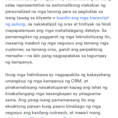
sales representative na awtomatikong makabuo ng 
personalized na mga tanong para sa pagtuklas sa 
isang tawag sa kliyente o 
buodin ang mga transcript 
ng pulong
, na nakakatipid ng oras at tinitiyak na hindi 
mapapalampas ang mga mahahalagang detalye. Sa 
pamamagitan ng paggamit ng mga teknolohiyang ito, 
maaaring maabot ng mga negosyo ang tamang mga 
customer, sa tamang oras, gamit ang perpektong 
mensahe—na lalo pang nagpapalakas sa tagumpay 
ng kampanya.
Itong mga halimbawa ay nagpapakita ng kakayahang 
umangkop ng mga kampanya ng CRM, at 
pinakamabisang naisakatuparan kapag ang lahat ng 
kinakailangang mga kasangkapan ay pinagsama-
sama. Ang pinag-isang pamamaraang ito ang 
eksaktong paraan kung paano binabago ng mga 
negosyo ang kanilang outreach, at maaari mong 