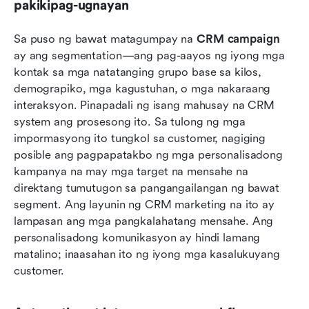
pakikipag-ugnayan
Sa puso ng bawat matagumpay na 
CRM campaign
ay ang segmentation—ang pag-aayos ng iyong mga 
kontak sa mga natatanging grupo base sa kilos, 
demograpiko, mga kagustuhan, o mga nakaraang 
interaksyon. Pinapadali ng isang mahusay na CRM 
system ang prosesong ito. Sa tulong ng mga 
impormasyong ito tungkol sa customer, nagiging 
posible ang pagpapatakbo ng mga personalisadong 
kampanya na may mga target na mensahe na 
direktang tumutugon sa pangangailangan ng bawat 
segment. Ang layunin ng CRM marketing na ito ay 
lampasan ang mga pangkalahatang mensahe. Ang 
personalisadong komunikasyon ay hindi lamang 
matalino; inaasahan ito ng iyong mga kasalukuyang 
customer.