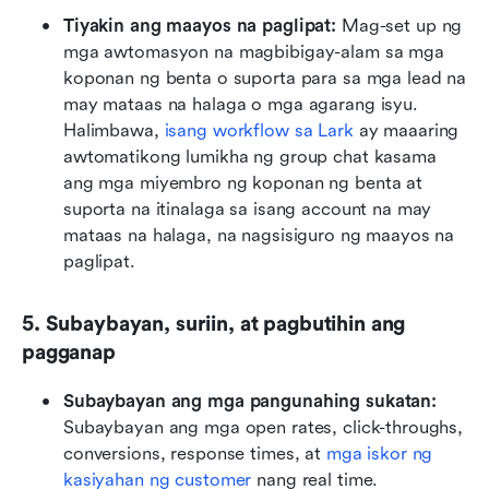
Tiyakin ang maayos na paglipat:
 Mag-set up ng 
mga awtomasyon na magbibigay-alam sa mga 
koponan ng benta o suporta para sa mga lead na 
may mataas na halaga o mga agarang isyu. 
Halimbawa, 
isang workflow sa Lark
 ay maaaring 
awtomatikong lumikha ng group chat kasama 
ang mga miyembro ng koponan ng benta at 
suporta na itinalaga sa isang account na may 
mataas na halaga, na nagsisiguro ng maayos na 
paglipat.
5. Subaybayan, suriin, at pagbutihin ang 
pagganap
Subaybayan ang mga pangunahing sukatan: 
Subaybayan ang mga open rates, click-throughs, 
conversions, response times, at 
mga iskor ng 
kasiyahan ng customer
 nang real time.