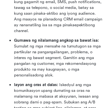
kung gagamit ng email, SMS, push notifications, 
tawag sa telepono, o social media, batay sa 
kung saan pinaka-aktibo ang iyong audience. 
Ang maayos na planadong CRM email campaign 
ay nananatiling isa sa mga pinakaepektibong 
channel.
Gumawa ng nilalamang angkop sa bawat isa:
Sumulat ng mga mensahe na tumutugon sa mga 
partikular na pangangailangan, problema, o 
interes ng bawat segment. Gamitin ang mga 
pangalan ng customer, mga rekomendasyong 
produkto na may kaugnayan, o mga 
personalisadong alok.
Iayon ang oras at dalas:
 Iskedyul ang mga 
komunikasyon upang dumating sa oras na 
malamang na mabasa at aksyunan, iwasan ang 
sobrang dami o pag-spam. Subukan ang A/B 
testing sa mga subject line, nilalaman, at oras 