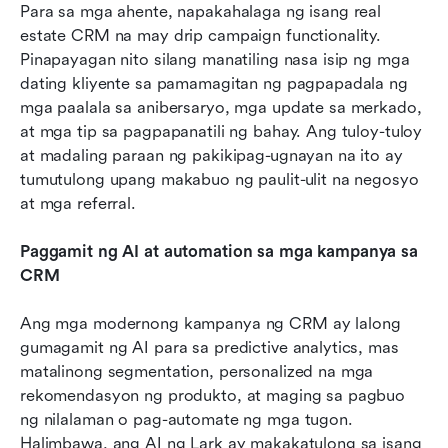
Para sa mga ahente, napakahalaga ng isang real 
estate CRM na may drip campaign functionality. 
Pinapayagan nito silang manatiling nasa isip ng mga 
dating kliyente sa pamamagitan ng pagpapadala ng 
mga paalala sa anibersaryo, mga update sa merkado, 
at mga tip sa pagpapanatili ng bahay. Ang tuloy-tuloy 
at madaling paraan ng pakikipag-ugnayan na ito ay 
tumutulong upang makabuo ng paulit-ulit na negosyo 
at mga referral.
Paggamit ng AI at automation sa mga kampanya sa 
CRM
Ang mga modernong kampanya ng CRM ay lalong 
gumagamit ng AI para sa predictive analytics, mas 
matalinong segmentation, personalized na mga 
rekomendasyon ng produkto, at maging sa pagbuo 
ng nilalaman o pag-automate ng mga tugon. 
Halimbawa, ang AI ng Lark ay makakatulong sa isang 