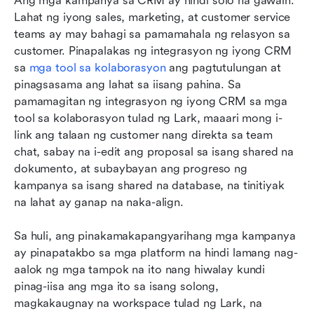
Ang mga kampanya sa CRM ay hindi solo na gawain. 
Lahat ng iyong sales, marketing, at customer service 
teams ay may bahagi sa pamamahala ng relasyon sa 
customer. Pinapalakas ng integrasyon ng iyong CRM 
sa 
mga tool sa kolaborasyon
 ang pagtutulungan at 
pinagsasama ang lahat sa iisang pahina. Sa 
pamamagitan ng integrasyon ng iyong CRM sa mga 
tool sa kolaborasyon tulad ng Lark, maaari mong i-
link ang talaan ng customer nang direkta sa team 
chat, sabay na i-edit ang proposal sa isang shared na 
dokumento, at subaybayan ang progreso ng 
kampanya sa isang shared na database, na tinitiyak 
na lahat ay ganap na naka-align.
Sa huli, ang pinakamakapangyarihang mga kampanya 
ay pinapatakbo sa mga platform na hindi lamang nag-
aalok ng mga tampok na ito nang hiwalay kundi 
pinag-iisa ang mga ito sa isang solong, 
magkakaugnay na workspace tulad ng Lark, na 