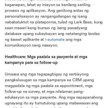
kaganapan, lahat ay iniayon sa kanilang sariling 
proseso ng aplikasyon. Ang ganitong antas ng 
personalisasyon ay nangangailangan ng isang 
nababaluktot na plataporma, tulad ng Lark Base, kung 
saan maaari kang bumuo ng isang pasadyang 
database upang subaybayan ang natatanging landas 
ng bawat aplikante at 
i-automate
 ang mga 
komunikasyon nang naaayon.
Healthcare: Mga paalala sa pasyente at mga 
kampanya para sa follow-up
Umaasa ang mga tagapagbigay ng serbisyong 
pangkalusugan sa mga kampanya sa CRM upang 
magpadala ng mga paalala sa appointment, mga 
follow-up na survey, at mga nilalaman pang-
edukasyon sa mga pasyente. Ang mga napapanahong 
ugnayang ito ay tumutulong upang mabawasan ang 