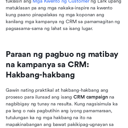
tuklasin ang 
Mga Kwento ng Customer
 ng Lark upang 
matuklasan pa ang mga nakaka-inspire na kwento 
kung paano pinapalakas ng mga koponan ang 
kanilang mga kampanya ng CRM sa pamamagitan ng 
pagsasama-sama ng lahat sa isang lugar.
Paraan ng pagbuo ng matibay 
na kampanya sa CRM: 
Hakbang-hakbang
Gawin nating praktikal at hakbang-hakbang ang 
proseso para ilunsad ang isang 
CRM campaign
 na 
nagbibigay ng tunay na resulta. Kung nagsisimula ka 
pa lang o nais pagbutihin ang iyong pamamaraan, 
tutulungan ka ng mga hakbang na ito na 
mapakinabangan ang bawat pakikipag-ugnayan sa 