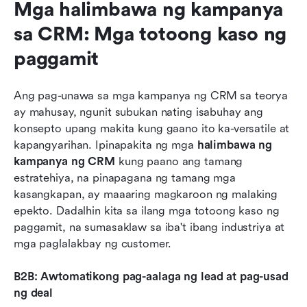
Mga halimbawa ng kampanya 
sa CRM: Mga totoong kaso ng 
paggamit
Ang pag-unawa sa mga kampanya ng CRM sa teorya 
ay mahusay, ngunit subukan nating isabuhay ang 
konsepto upang makita kung gaano ito ka-versatile at 
kapangyarihan. Ipinapakita ng mga 
halimbawa ng 
kampanya ng CRM
 kung paano ang tamang 
estratehiya, na pinapagana ng tamang mga 
kasangkapan, ay maaaring magkaroon ng malaking 
epekto. Dadalhin kita sa ilang mga totoong kaso ng 
paggamit, na sumasaklaw sa iba't ibang industriya at 
mga paglalakbay ng customer.
B2B: Awtomatikong pag-aalaga ng lead at pag-usad 
ng deal