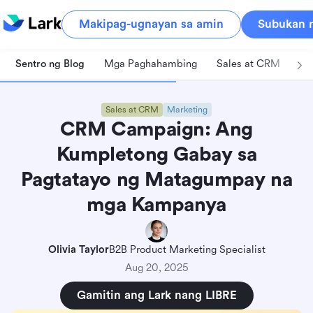
Makipag-ugnayan sa amin
Subukan n
Sentro ng Blog
Mga Paghahambing
Sales at CRM
Pa
Sales at CRM
Marketing
CRM Campaign: Ang
Kumpletong Gabay sa
Pagtatayo ng Matagumpay na
mga Kampanya
Olivia Taylor
B2B Product Marketing Specialist
Aug 20, 2025
Gamitin ang Lark nang LIBRE