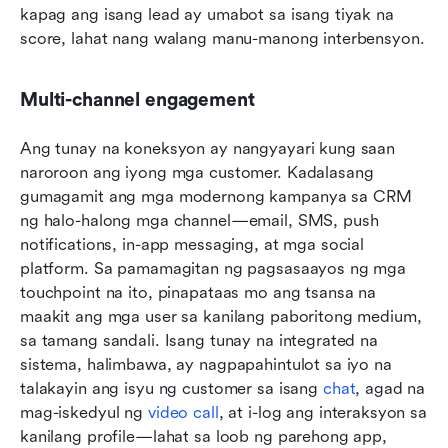
kapag ang isang lead ay umabot sa isang tiyak na 
score, lahat nang walang manu-manong interbensyon.
Multi-channel engagement
Ang tunay na koneksyon ay nangyayari kung saan 
naroroon ang iyong mga customer. Kadalasang 
gumagamit ang mga modernong kampanya sa CRM 
ng halo-halong mga channel—email, SMS, push 
notifications, in-app messaging, at mga social 
platform. Sa pamamagitan ng pagsasaayos ng mga 
touchpoint na ito, pinapataas mo ang tsansa na 
maakit ang mga user sa kanilang paboritong medium, 
sa tamang sandali. Isang tunay na integrated na 
sistema, halimbawa, ay nagpapahintulot sa iyo na 
talakayin ang isyu ng customer sa isang 
chat
, agad na 
mag-iskedyul ng 
video call
, at i-log ang interaksyon sa 
kanilang profile—lahat sa loob ng parehong app, 