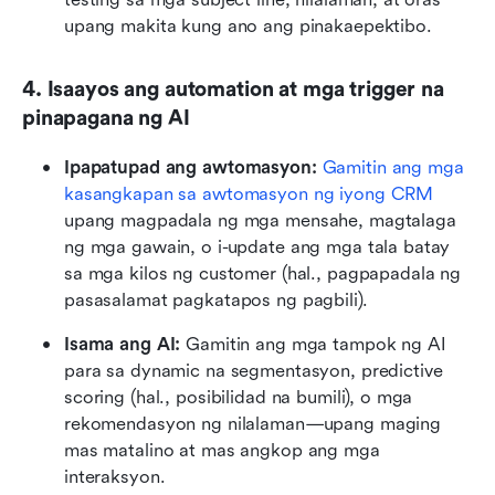
upang makita kung ano ang pinakaepektibo.
4. Isaayos ang automation at mga trigger na 
pinapagana ng AI
Ipapatupad ang awtomasyon: 
Gamitin ang mga 
kasangkapan sa awtomasyon ng iyong CRM
upang magpadala ng mga mensahe, magtalaga 
ng mga gawain, o i-update ang mga tala batay 
sa mga kilos ng customer (hal., pagpapadala ng 
pasasalamat pagkatapos ng pagbili).
Isama ang AI:
 Gamitin ang mga tampok ng AI 
para sa dynamic na segmentasyon, predictive 
scoring (hal., posibilidad na bumili), o mga 
rekomendasyon ng nilalaman—upang maging 
mas matalino at mas angkop ang mga 
interaksyon.