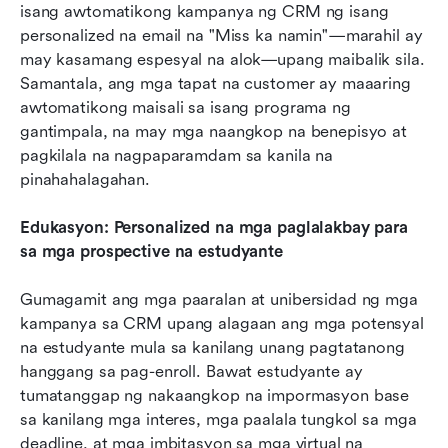
isang awtomatikong kampanya ng CRM ng isang 
personalized na email na "Miss ka namin"—marahil ay 
may kasamang espesyal na alok—upang maibalik sila. 
Samantala, ang mga tapat na customer ay maaaring 
awtomatikong maisali sa isang programa ng 
gantimpala, na may mga naangkop na benepisyo at 
pagkilala na nagpaparamdam sa kanila na 
pinahahalagahan.
Edukasyon: Personalized na mga paglalakbay para 
sa mga prospective na estudyante
Gumagamit ang mga paaralan at unibersidad ng mga 
kampanya sa CRM upang alagaan ang mga potensyal 
na estudyante mula sa kanilang unang pagtatanong 
hanggang sa pag-enroll. Bawat estudyante ay 
tumatanggap ng nakaangkop na impormasyon base 
sa kanilang mga interes, mga paalala tungkol sa mga 
deadline, at mga imbitasyon sa mga virtual na 