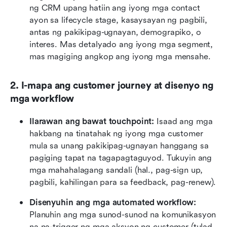
ng CRM upang hatiin ang iyong mga contact 
ayon sa lifecycle stage, kasaysayan ng pagbili, 
antas ng pakikipag-ugnayan, demograpiko, o 
interes. Mas detalyado ang iyong mga segment, 
mas magiging angkop ang iyong mga mensahe.
2. I-mapa ang customer journey at disenyo ng 
mga workflow
Ilarawan ang bawat touchpoint:
 Isaad ang mga 
hakbang na tinatahak ng iyong mga customer 
mula sa unang pakikipag-ugnayan hanggang sa 
pagiging tapat na tagapagtaguyod. Tukuyin ang 
mga mahahalagang sandali (hal., pag-sign up, 
pagbili, kahilingan para sa feedback, pag-renew).
Disenyuhin ang mga automated workflow:
Planuhin ang mga sunod-sunod na komunikasyon 
na na-trigger ng mga aksyon ng customer (tulad 