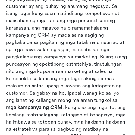
customer ay ang buhay ng anumang negosyo. Sa 
5 mga tip para sa pagpili ng tamang CRM para
isang lugar kung saan matindi ang kompetisyon at 
sa iyong kampanya
inaasahan ng mga tao ang mga personalisadong 
karanasan, ang maayos na pinamamahalaang 
Kung paano tinutulungan ka ng Lark na
kampanya ng CRM ay madalas na nagiging 
palakasin ang iyong mga kampanya sa CRM
pagkakaiba sa pagitan ng mga tatak na umuunlad at 
ng mga nawawalan ng sigla, na naiiba sa mga 
Real-world impact: Transforming CRM
pangkalahatang kampanya sa marketing. Bilang isang 
campaigns with Lark
pundasyon ng epektibong estratehiya, tinutulungan 
Konklusyon
nito ang mga koponan sa marketing at sales na 
kumonekta sa kanilang mga tagapakinig sa mas 
Mga Madalas Itanong
malalim na antas upang hikayatin ang katapatan ng 
customer. Sa gabay na ito, ipapaliwanag ko sa iyo 
May kaugnayang pagbasa
ang lahat ng kailangan mong malaman tungkol sa 
mga kampanya ng CRM
: kung ano ang mga ito, ang 
kanilang mahahalagang katangian at benepisyo, mga 
halimbawa sa totoong buhay, mga hakbang-hakbang 
na estratehiya para sa pagbuo ng matibay na 