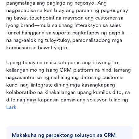
pangmatagalang paglago ng negosyo. Ang 
nagpapabisa sa kanila ay ang paraan ng pag-uugnay 
ng bawat touchpoint na mayroon ang customer sa 
iyong brand—mula sa unang interaksyon sa sales 
funnel hanggang sa suporta pagkatapos ng pagbili—
na nag-aalok ng tuloy-tuloy, personalisadong mga 
karanasan sa bawat yugto.
Upang tunay na maisakatuparan ang bisyong ito, 
kailangan mo ng isang CRM platform na hindi lamang 
nagsasentralisa ng mahalagang datos ng customer 
kundi nag-iintegrate din ng mga kasangkapang 
kolaboratibo na kinakailangan upang kumilos dito, na 
dito nagiging kapansin-pansin ang solusyon tulad ng 
Lark
.
Makakuha ng perpektong solusyon sa CRM 