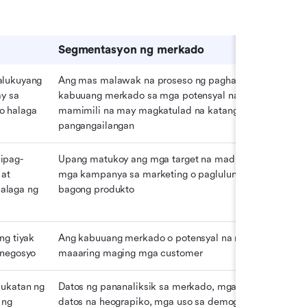
Segmentasyon ng merkado
lukuyang 
Ang mas malawak na proseso ng paghahati ng 
y sa 
kabuuang merkado sa mga potensyal na grupo ng 
o halaga
mamimili na may magkatulad na katangian o 
pangangailangan
ipag-
Upang matukoy ang mga target na madla para sa 
at 
mga kampanya sa marketing o paglulunsad ng 
laga ng 
bagong produkto
g tiyak 
Ang kabuuang merkado o potensyal na madla na 
 negosyo
maaaring maging mga customer
ukatan ng 
Datos ng pananaliksik sa merkado, mga survey, 
ng 
datos na heograpiko, mga uso sa demograpiko, at 