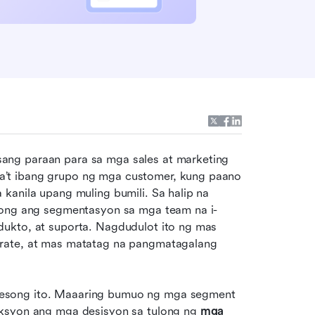
ng paraan para sa mga sales at marketing 
’t ibang grupo ng mga customer, kung paano 
kanila upang muling bumili. Sa halip na 
ulong ang segmentasyon sa mga team na i-
ukto, at suporta. Nagdudulot ito ng mas 
rate, at mas matatag na pangmatagalang 
esong ito. Maaaring bumuo ng mga segment 
aksyon ang mga desisyon sa tulong ng 
mga 