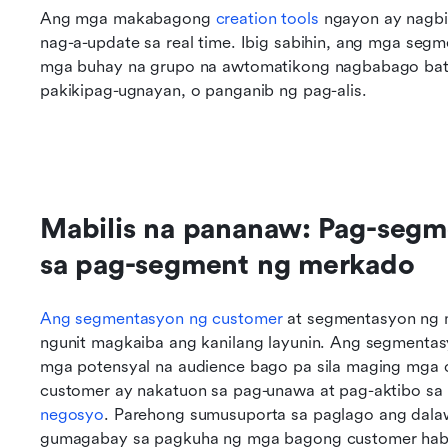
Ang mga makabagong 
creation tools
 ngayon ay nagb
nag-a-update sa real time. Ibig sabihin, ang mga segme
mga buhay na grupo na awtomatikong nagbabago batay 
pakikipag-ugnayan, o panganib ng pag-alis.
Mabilis na pananaw: Pag-segm
sa pag-segment ng merkado
Ang segmentasyon ng customer 
at segmentasyon ng 
ngunit magkaiba ang kanilang layunin. Ang segmenta
mga potensyal na audience bago pa sila maging mga 
customer ay nakatuon sa pag-unawa at pag-aktibo sa
negosyo
. Parehong sumusuporta sa paglago ang dala
gumagabay sa pagkuha ng mga bagong customer haba