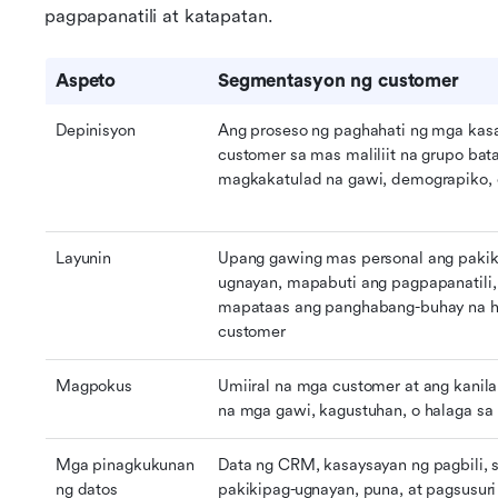
pagpapanatili at katapatan.
Aspeto
Segmentasyon ng customer
Depinisyon
Ang proseso ng paghahati ng mga kasa
customer sa mas maliliit na grupo bata
magkakatulad na gawi, demograpiko, 
Layunin
Upang gawing mas personal ang pakik
ugnayan, mapabuti ang pagpapanatili, 
mapataas ang panghabang-buhay na ha
customer
Magpokus
Umiiral na mga customer at ang kanilan
na mga gawi, kagustuhan, o halaga sa
Mga pinagkukunan 
Data ng CRM, kasaysayan ng pagbili, s
ng datos
pakikipag-ugnayan, puna, at pagsusuri 