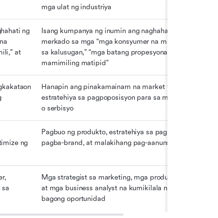
mga ulat ng industriya
ahati ng 
Isang kumpanya ng inumin ang naghahati ng 
na 
merkado sa mga “mga konsyumer na may malasakit 
i," at 
sa kalusugan,” “mga batang propesyonal,” at “mga 
mamimiling matipid”
gkakataon 
Hanapin ang pinakamainam na market fit at 
 
estratehiya sa pagpoposisyon para sa mga produkto 
o serbisyo
Pagbuo ng produkto, estratehiya sa pagpepresyo, 
imize ng 
pagba-brand, at malakihang pag-aanunsyo
, 
Mga strategist sa marketing, mga product manager, 
sa 
at mga business analyst na kumikilala ng mga 
bagong oportunidad