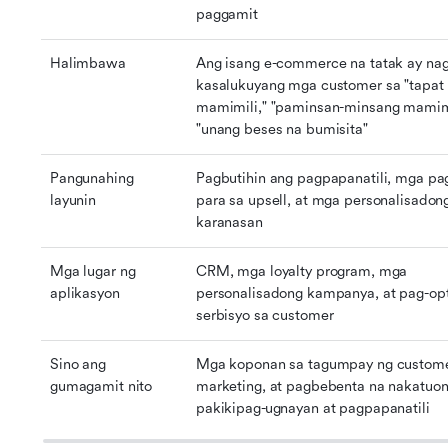
paggamit
Halimbawa
Ang isang e-commerce na tatak ay nagh
kasalukuyang mga customer sa "tapat 
mamimili," "paminsan-minsang mamimil
"unang beses na bumisita"
Pangunahing 
Pagbutihin ang pagpapanatili, mga pa
layunin
para sa upsell, at mga personalisadong
karanasan
Mga lugar ng 
CRM, mga loyalty program, mga 
aplikasyon
personalisadong kampanya, at pag-opt
serbisyo sa customer
Sino ang 
Mga koponan sa tagumpay ng customer
gumagamit nito
marketing, at pagbebenta na nakatuon 
pakikipag-ugnayan at pagpapanatili