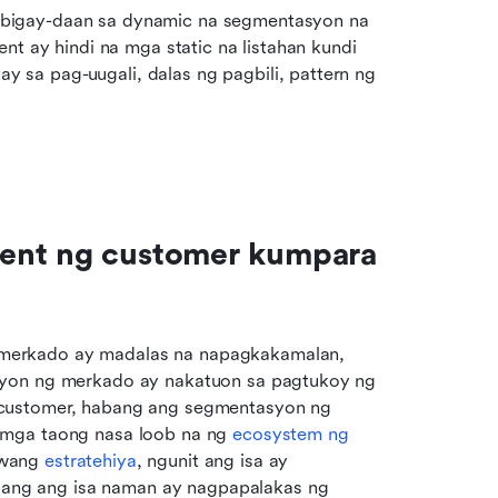
ibigay-daan sa dynamic na segmentasyon na 
nt ay hindi na mga static na listahan kundi 
sa pag-uugali, dalas ng pagbili, pattern ng 
ent ng customer kumpara 
merkado ay madalas na napagkakamalan, 
syon ng merkado ay nakatuon sa pagtukoy ng 
customer, habang ang segmentasyon ng 
 mga taong nasa loob na ng 
ecosystem ng 
wang 
estratehiya
, ngunit ang isa ay 
ng ang isa naman ay nagpapalakas ng 