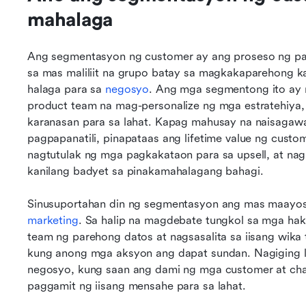
mahalaga
Ang segmentasyon ng customer ay ang proseso ng pa
sa mas maliliit na grupo batay sa magkakaparehong ka
halaga para sa 
negosyo
. Ang mga segmentong ito ay n
product team na mag-personalize ng mga estratehiya, 
karanasan para sa lahat. Kapag mahusay na naisagaw
pagpapanatili, pinapataas ang lifetime value ng custo
nagtutulak ng mga pagkakataon para sa upsell, at nag
kanilang badyet sa pinakamahalagang bahagi.
marketing
. Sa halip na magdebate tungkol sa mga ha
team ng parehong datos at nagsasalita sa iisang wika
kung anong mga aksyon ang dapat sundan. Nagiging la
negosyo, kung saan ang dami ng mga customer at cha
paggamit ng iisang mensahe para sa lahat.