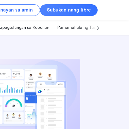
nayan sa amin
Subukan nang libre
kipagtulungan sa Koponan
Pamamahala ng Tao
Retail
Pa