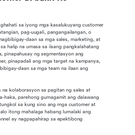
ghahati sa iyong mga kasalukuyang customer 
tangian, pag-uugali, pangangailangan, o 
agbibigay-daan sa mga sales, marketing, at 
sa halip na umasa sa iisang pangkalahatang 
a, pinapahusay ng segmentasyon ang 
mer, pinapadali ang mga target na kampanya, 
bibigay-daan sa mga team na ilaan ang 
Sinusuportahan din ng segmentasyon ang mas maayos na kolaborasyon sa pagitan ng sales at 
ka-haka, parehong gumagamit ang dalawang 
 tungkol sa kung sino ang mga customer at 
lo itong mahalaga habang lumalaki ang 
nnel ay nagpapahirap sa epektibong 