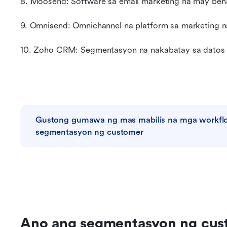
8. Moosend: Software sa email marketing na may beh
9. Omnisend: Omnichannel na platform sa marketing n
10. Zoho CRM: Segmentasyon na nakabatay sa datos p
Gustong gumawa ng mas mabilis na mga workflo
segmentasyon ng customer
Ano ang segmentasyon ng custo