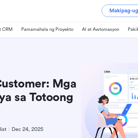
Makipag-ug
at CRM
Pamamahala ng Proyekto
AI at Awtomasyon
Paki
Customer: Mga
iya sa Totoong
ist
Dec 24, 2025