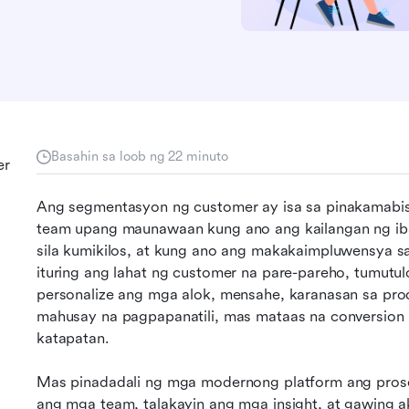
Basahin sa loob ng 22 minuto
er
Ang segmentasyon ng customer ay isa sa pinakamabisa
team upang maunawaan kung ano ang kailangan ng iba
sila kumikilos, at kung ano ang makakaimpluwensya sa 
ituring ang lahat ng customer na pare-pareho, tumut
personalize ang mga alok, mensahe, karanasan sa prod
mahusay na pagpapanatili, mas mataas na conversion 
katapatan. 
Mas pinadadali ng mga modernong platform ang pros
ang mga team, talakayin ang mga insight, at gawing 