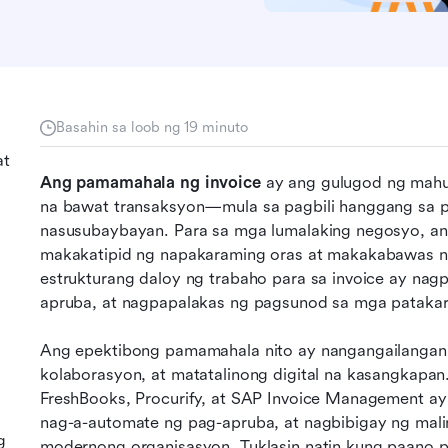
Basahin sa loob ng 19 minuto
at
Ang pamamahala ng invoice
 ay ang gulugod ng mahus
na bawat transaksyon—mula sa pagbili hanggang sa 
nasusubaybayan. Para sa mga lumalaking negosyo, an
makakatipid ng napakaraming oras at makakabawas n
estrukturang daloy ng trabaho para sa invoice ay nagpa
apruba, at nagpapalakas ng pagsunod sa mga patakara
Ang epektibong pamamahala nito ay nangangailangan
kolaborasyon, at matatalinong digital na kasangkapan
FreshBooks, Procurify, at SAP Invoice Management ay
nag-a-automate ng pag-apruba, at nagbibigay ng mali
g
modernong organisasyon. Tuklasin natin kung paano p