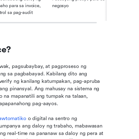
aho para sa invoice, 
negosyo
trol sa pag-audit
ce?
Ang pamamahala ng invoice ay ang proseso ng paghawak, pagsubaybay, at pagproseso ng 
ng sa pagbabayad. Kabilang dito ang 
erify ng kanilang katumpakan, pag-apruba 
ang pinansyal. Ang mahusay na sistema ng 
na mapanatili ang tumpak na talaan, 
napapanahong pag-aayos.
awtomatiko
 o digital na sentro ng 
mpanya ang daloy ng trabaho, mabawasan 
 real-time na pananaw sa daloy ng pera at 