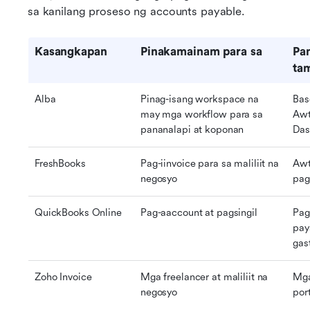
sa kanilang proseso ng accounts payable.
Kasangkapan
Pinakamainam para sa
Pa
ta
Alba
Pinag-isang workspace na 
Bas
may mga workflow para sa 
Awt
pananalapi at koponan
Das
FreshBooks
Pag-iinvoice para sa maliliit na 
Awt
negosyo
pag
QuickBooks Online
Pag-aaccount at pagsingil
Pag
pay
gas
Zoho Invoice
Mga freelancer at maliliit na 
Mga
negosyo
por