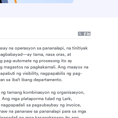
ay na operasyon sa pananalapi, na tinitiyak 
pagbabayad—ay tama, nasa oras, at 
g pag-automate ng prosesong ito ay 
g magastos na pagkakamali. Ang maayos na 
pabuti ng visibility, nagpapabilis ng pag-
n sa iba’t ibang departamento. 
 ng tamang kombinasyon ng organisasyon, 
. Ang mga plataporma tulad ng Lark, 
 nagpapadali sa pagsubaybay ng invoice, 
naw na pananaw sa pananalapi para sa mga 
inapadali ng mga kasangkapang ito ang 