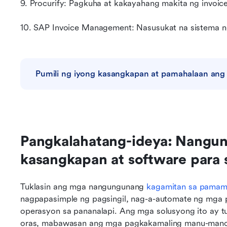
9. Procurify: Pagkuha at kakayahang makita ng invoic
10. SAP Invoice Management: Nasusukat na sistema ng 
Pumili ng iyong kasangkapan at pamahalaan ang 
Pangkalahatang-ideya: Nangu
kasangkapan at software para
Tuklasin ang mga nangungunang 
kagamitan sa pamam
nagpapasimple ng pagsingil, nag-a-automate ng mga p
operasyon sa pananalapi. Ang mga solusyong ito ay t
oras, mabawasan ang mga pagkakamaling manu-mano,