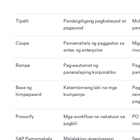
Tipalti
Pandaigdigang pagbabayad at 
Mult
pagsunod
pam
Coupa
Pamamahala ng paggastos sa 
Mga
antas ng enterprise
inv
Rampa
Pag-aautomat ng 
Pag
pananalaping korporatibo
pam
Base ng 
Katamtamang laki na mga 
Pag
himpapawid
kumpanya
rei
pag
Procurify
Mga workflow na nakatuon sa 
PO 
pagbili
inv
SAP Pamamahala 
Malalaking organisasyon
Sen