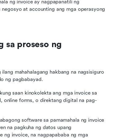
la ng invoice ay nagpapanatili ng 
 negosyo at accounting ang mga operasyong 
sa proseso ng 
 ilang mahahalagang hakbang na nagsisiguro 
klo ng pagbabayad.
kung saan kinokolekta ang mga invoice sa 
 online forms, o direktang digital na pag-
bagong software sa pamamahala ng invoice 
ven na pagkuha ng datos upang 
e ng invoice, na nagpapababa ng mga 