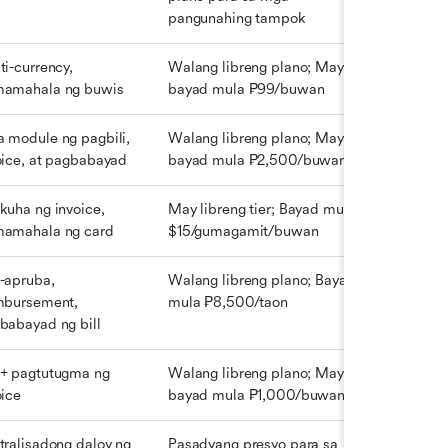
pangunahing tampok
i-currency, 
Walang libreng plano; May 
amahala ng buwis
bayad mula ₱99/buwan
 module ng pagbili, 
Walang libreng plano; May 
oice, at pagbabayad
bayad mula ₱2,500/buwan
kuha ng invoice, 
May libreng tier; Bayad mula 
amahala ng card
$15/gumagamit/buwan
-apruba, 
Walang libreng plano; Bayad 
mbursement, 
mula ₱8,500/taon
babayad ng bill
+ pagtutugma ng 
Walang libreng plano; May 
oice
bayad mula ₱1,000/buwan
tralisadong daloy ng 
Pasadyang presyo para sa 