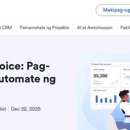
Makipag-ug
at CRM
Pamamahala ng Proyekto
AI at Awtomasyon
Paki
ice: Pag-
automate ng
ist
Dec 22, 2025