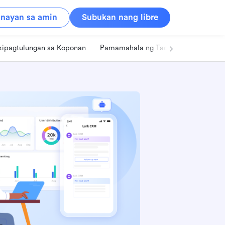
nayan sa amin
Subukan nang libre
kipagtulungan sa Koponan
Pamamahala ng Tao
Retail
Pa