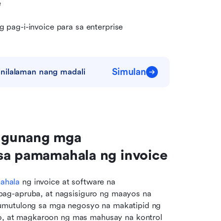
e
pag-i-invoice para sa enterprise
Simulan
nilalaman nang madali
ngunang mga 
 sa pamamahala ng invoice
ahala
 ng invoice at software na 
ag-apruba, at nagsisiguro ng maayos na 
umutulong sa mga negosyo na makatipid ng 
 at magkaroon ng mas mahusay na kontrol 