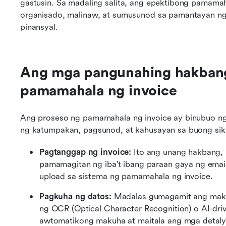
gastusin. Sa madaling salita, ang epektibong pamamaha
organisado, malinaw, at sumusunod sa pamantayan ng
pinansyal.
Ang mga pangunahing hakbang 
pamamahala ng invoice
Ang proseso ng pamamahala ng invoice ay binubuo ng
ng katumpakan, pagsunod, at kahusayan sa buong si
Pagtanggap ng invoice:
 Ito ang unang hakbang, 
pamamagitan ng iba’t ibang paraan gaya ng email,
upload sa sistema ng pamamahala ng invoice.
Pagkuha ng datos:
 Madalas gumagamit ang maka
ng OCR (Optical Character Recognition) o AI-dri
awtomatikong makuha at maitala ang mga detaly