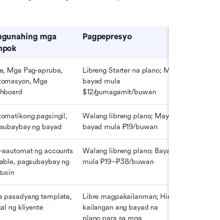
ngunahing mga 
Pagpepresyo
mpok
e, Mga Pag-apruba, 
Libreng Starter na plano; May 
omasyon, Mga 
bayad mula 
hboard
$12/gumagamit/buwan
omatikong pagsingil, 
Walang libreng plano; May 
subaybay ng bayad
bayad mula ₱19/buwan
-aautomat ng accounts 
Walang libreng plano; Bayad 
able, pagsubaybay ng 
mula ₱19–₱38/buwan
tusin
 pasadyang template, 
Libre magpakailanman; Hindi 
tal ng kliyente
kailangan ang bayad na 
plano para sa mga 