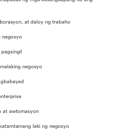
aborasyon, at daloy ng trabaho
na negosyo
 pagsingil
lumalaking negosyo
pagbabayad
enterprise
bo at awtomasyon
 katamtamang laki ng negosyo