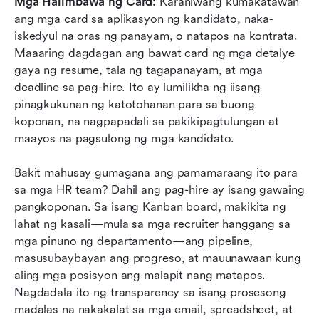
Mga Halimbawa ng Card: 
Karaniwang kumakatawan 
ang mga card sa aplikasyon ng kandidato, naka-
iskedyul na oras ng panayam, o natapos na kontrata. 
Maaaring dagdagan ang bawat card ng mga detalye 
gaya ng resume, tala ng tagapanayam, at mga 
deadline sa pag-hire. Ito ay lumilikha ng iisang 
pinagkukunan ng katotohanan para sa buong 
koponan, na nagpapadali sa pakikipagtulungan at 
maayos na pagsulong ng mga kandidato.
Bakit mahusay gumagana ang pamamaraang ito para 
sa mga HR team? Dahil ang pag-hire ay isang gawaing 
pangkoponan. Sa isang Kanban board, makikita ng 
lahat ng kasali—mula sa mga recruiter hanggang sa 
mga pinuno ng departamento—ang pipeline, 
masusubaybayan ang progreso, at mauunawaan kung 
aling mga posisyon ang malapit nang matapos. 
Nagdadala ito ng transparency sa isang prosesong 
madalas na nakakalat sa mga email, spreadsheet, at 