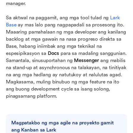
manager.
Sa aktwal na paggamit, ang mga tool tulad ng 
Lark 
Base
 ay mas lalo pang nagpapadali sa prosesong ito. 
Maaaring pamahalaan ng mga developer ang kanilang 
backlog at mga gawain na nasa progreso direkta sa 
Base, habang iniimbak ang mga teknikal na 
espesipikasyon sa 
Docs
 para sa madaling sanggunian. 
Samantala, sinusuportahan ng 
Messenger
 ang mabilis 
na stand-up at asynchronous na talakayan, na tinitiyak 
na ang mga hadlang ay natutukoy at nalulutas agad. 
Magkasama, muling binubuo ng mga feature na ito 
ang buong development cycle sa isang solong, 
pinagsamang platform.
Magpatakbo ng mga agile na proyekto gamit 
ang Kanban sa Lark