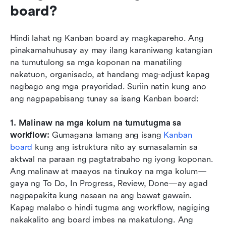
board?
Hindi lahat ng Kanban board ay magkapareho. Ang 
pinakamahuhusay ay may ilang karaniwang katangian 
na tumutulong sa mga koponan na manatiling 
nakatuon, organisado, at handang mag-adjust kapag 
nagbago ang mga prayoridad. Suriin natin kung ano 
ang nagpapabisang tunay sa isang Kanban board:
1. Malinaw na mga kolum na tumutugma sa 
workflow: 
Gumagana lamang ang isang 
Kanban 
board
 kung ang istruktura nito ay sumasalamin sa 
aktwal na paraan ng pagtatrabaho ng iyong koponan. 
Ang malinaw at maayos na tinukoy na mga kolum—
gaya ng To Do, In Progress, Review, Done—ay agad 
nagpapakita kung nasaan na ang bawat gawain. 
Kapag malabo o hindi tugma ang workflow, nagiging 
nakakalito ang board imbes na makatulong. Ang 