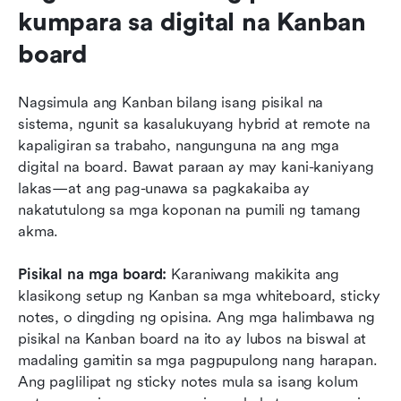
kumpara sa digital na Kanban 
board
Nagsimula ang Kanban bilang isang pisikal na 
sistema, ngunit sa kasalukuyang hybrid at remote na 
kapaligiran sa trabaho, nangunguna na ang mga 
digital na board. Bawat paraan ay may kani-kaniyang 
lakas—at ang pag-unawa sa pagkakaiba ay 
nakatutulong sa mga koponan na pumili ng tamang 
akma.
Pisikal na mga board: 
Karaniwang makikita ang 
klasikong setup ng Kanban sa mga whiteboard, sticky 
notes, o dingding ng opisina. Ang mga halimbawa ng 
pisikal na Kanban board na ito ay lubos na biswal at 
madaling gamitin sa mga pagpupulong nang harapan. 
Ang paglilipat ng sticky notes mula sa isang kolum 