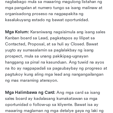
nagbabago mula sa maaaring magulong listahan ng 
mga pangalan at numero tungo sa isang malinaw at 
organisadong proseso na nagpapakita ng 
kasalukuyang estado ng bawat oportunidad.
Mga Kolum: 
Karaniwang nagsisimula ang isang sales 
Kanban board sa Lead, pagkatapos ay lilipat sa 
Contacted, Proposal, at sa huli ay Closed. Bawat 
yugto ay sumasalamin sa paglalakbay ng isang 
prospect, mula sa unang pakikipag-ugnayan 
hanggang sa pinal na kasunduan. Ang tuwid na ayos 
na ito ay nagpapadali sa pagsubaybay ng progreso at 
pagtukoy kung aling mga lead ang nangangailangan 
ng mas maraming atensyon.
Mga Halimbawa ng Card: 
Ang mga card sa isang 
sales board ay kadalasang kumakatawan sa mga 
oportunidad o follow-up sa kliyente. Bawat isa ay 
maaaring maglaman ng mga detalye gaya ng laki ng 