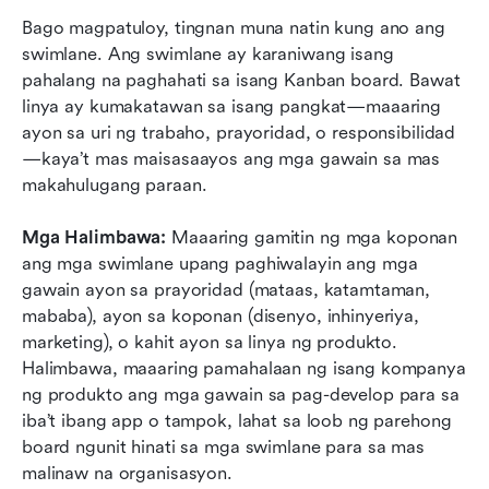
Bago magpatuloy, tingnan muna natin kung ano ang 
swimlane. Ang swimlane ay karaniwang isang 
pahalang na paghahati sa isang Kanban board. Bawat 
linya ay kumakatawan sa isang pangkat—maaaring 
ayon sa uri ng trabaho, prayoridad, o responsibilidad
—kaya’t mas maisasaayos ang mga gawain sa mas 
makahulugang paraan.
Mga Halimbawa:
 Maaaring gamitin ng mga koponan 
ang mga swimlane upang paghiwalayin ang mga 
gawain ayon sa prayoridad (mataas, katamtaman, 
mababa), ayon sa koponan (disenyo, inhinyeriya, 
marketing), o kahit ayon sa linya ng produkto. 
Halimbawa, maaaring pamahalaan ng isang kompanya 
ng produkto ang mga gawain sa pag-develop para sa 
iba’t ibang app o tampok, lahat sa loob ng parehong 
board ngunit hinati sa mga swimlane para sa mas 
malinaw na organisasyon.