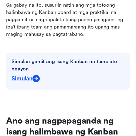
Sa gabay na ito, susuriin natin ang mga totoong 
halimbawa ng Kanban board at mga praktikal na 
paggamit na nagpapakita kung paano ginagamit ng 
iba’t ibang team ang pamamaraang ito upang mas 
maging mahusay sa pagtatrabaho.
Simulan gamit ang isang Kanban na template 
ngayon
Simulan
Ano ang nagpapaganda ng 
isang halimbawa ng Kanban 