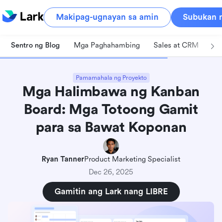
Makipag-ugnayan sa amin
Subukan n
Sentro ng Blog
Mga Paghahambing
Sales at CRM
Pa
Pamamahala ng Proyekto
Mga Halimbawa ng Kanban
Board: Mga Totoong Gamit
para sa Bawat Koponan
Ryan Tanner
Product Marketing Specialist
Dec 26, 2025
Gamitin ang Lark nang LIBRE