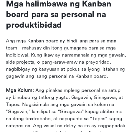
Mga halimbawa ng Kanban 
board para sa personal na 
produktibidad
Ang mga Kanban board ay hindi lang para sa mga 
team—mahusay din itong gumagana para sa mga 
indibidwal. Kung ikaw ay namamahala ng mga gawain, 
side projects, o pang-araw-araw na prayoridad, 
nagbibigay ng kaayusan at pokus sa iyong listahan ng 
gagawin ang isang personal na Kanban board.
Mga Kolum: 
Ang pinakasimpleng personal na setup 
ay binubuo ng tatlong yugto: Gagawin, Ginagawa, at 
Tapos. Nagsisimula ang mga gawain sa kolum na 
“Gagawin,” lumilipat sa “Ginagawa” kapag aktibo mo 
na itong tinatrabaho, at napupunta sa “Tapos” kapag 
natapos na. Ang visual na daloy na ito ay nagpapadali 