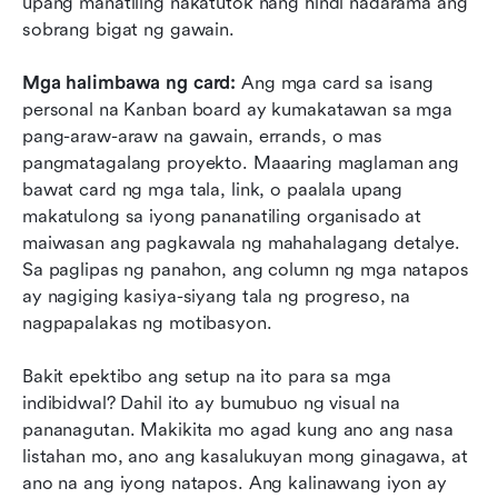
upang manatiling nakatutok nang hindi nadarama ang 
sobrang bigat ng gawain.
Mga halimbawa ng card: 
Ang mga card sa isang 
personal na Kanban board ay kumakatawan sa mga 
pang-araw-araw na gawain, errands, o mas 
pangmatagalang proyekto. Maaaring maglaman ang 
bawat card ng mga tala, link, o paalala upang 
makatulong sa iyong pananatiling organisado at 
maiwasan ang pagkawala ng mahahalagang detalye. 
Sa paglipas ng panahon, ang column ng mga natapos 
ay nagiging kasiya-siyang tala ng progreso, na 
nagpapalakas ng motibasyon.
Bakit epektibo ang setup na ito para sa mga 
indibidwal? Dahil ito ay bumubuo ng visual na 
pananagutan. Makikita mo agad kung ano ang nasa 
listahan mo, ano ang kasalukuyan mong ginagawa, at 
ano na ang iyong natapos. Ang kalinawang iyon ay 