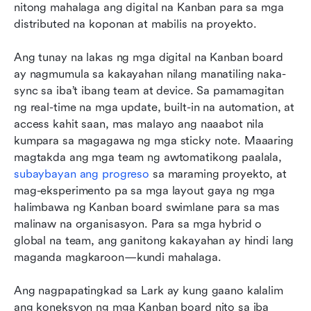
nitong mahalaga ang digital na Kanban para sa mga 
distributed na koponan at mabilis na proyekto.
Ang tunay na lakas ng mga digital na Kanban board 
ay nagmumula sa kakayahan nilang manatiling naka-
sync sa iba’t ibang team at device. Sa pamamagitan 
ng real-time na mga update, built-in na automation, at 
access kahit saan, mas malayo ang naaabot nila 
kumpara sa magagawa ng mga sticky note. Maaaring 
magtakda ang mga team ng awtomatikong paalala, 
subaybayan ang progreso
 sa maraming proyekto, at 
mag-eksperimento pa sa mga layout gaya ng mga 
halimbawa ng Kanban board swimlane para sa mas 
malinaw na organisasyon. Para sa mga hybrid o 
global na team, ang ganitong kakayahan ay hindi lang 
maganda magkaroon—kundi mahalaga.
Ang nagpapatingkad sa Lark ay kung gaano kalalim 
ang koneksyon ng mga Kanban board nito sa iba 