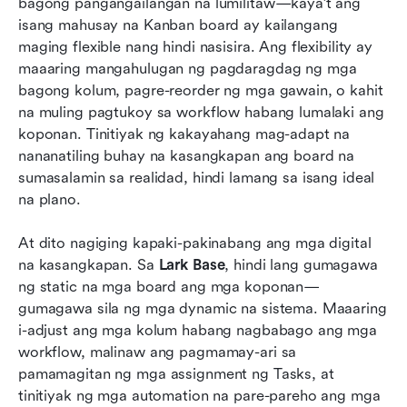
bagong pangangailangan na lumilitaw—kaya’t ang 
isang mahusay na Kanban board ay kailangang 
maging flexible nang hindi nasisira. Ang flexibility ay 
maaaring mangahulugan ng pagdaragdag ng mga 
bagong kolum, pagre-reorder ng mga gawain, o kahit 
na muling pagtukoy sa workflow habang lumalaki ang 
koponan. Tinitiyak ng kakayahang mag-adapt na 
nananatiling buhay na kasangkapan ang board na 
sumasalamin sa realidad, hindi lamang sa isang ideal 
na plano.
At dito nagiging kapaki-pakinabang ang mga digital 
na kasangkapan. Sa 
Lark Base
, hindi lang gumagawa 
ng static na mga board ang mga koponan—
gumagawa sila ng mga dynamic na sistema. Maaaring 
i-adjust ang mga kolum habang nagbabago ang mga 
workflow, malinaw ang pagmamay-ari sa 
pamamagitan ng mga assignment ng Tasks, at 
tinitiyak ng mga automation na pare-pareho ang mga 