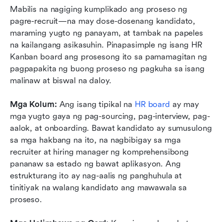
Mabilis na nagiging kumplikado ang proseso ng 
pagre-recruit—na may dose-dosenang kandidato, 
maraming yugto ng panayam, at tambak na papeles 
na kailangang asikasuhin. Pinapasimple ng isang HR 
Kanban board ang prosesong ito sa pamamagitan ng 
pagpapakita ng buong proseso ng pagkuha sa isang 
malinaw at biswal na daloy.
Mga Kolum: 
Ang isang tipikal na 
HR board
 ay may 
mga yugto gaya ng pag-sourcing, pag-interview, pag-
aalok, at onboarding. Bawat kandidato ay sumusulong 
sa mga hakbang na ito, na nagbibigay sa mga 
recruiter at hiring manager ng komprehensibong 
pananaw sa estado ng bawat aplikasyon. Ang 
estrukturang ito ay nag-aalis ng panghuhula at 
tinitiyak na walang kandidato ang mawawala sa 
proseso.