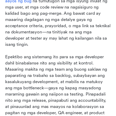
aayos ng bug
 na tumutugon sa mga isyung iniulat ng 
mga user, at mga code review na nagsisiguro ng 
kalidad bago ang pag-merge. Ang bawat card ay 
maaaring dagdagan ng mga detalye gaya ng 
acceptance criteria, prayoridad, o mga link sa teknikal 
na dokumentasyon—na tinitiyak na ang mga 
developer at tester ay may lahat ng kailangan nila sa 
isang tingin.
Epektibo ang sistemang ito para sa mga developer 
dahil binabalanse nito ang visibility at kontrol. 
Maaaring makita ng mga team ang buong saklaw ng 
paparating na trabaho sa backlog, subaybayan ang 
kasalukuyang development, at mabilis na matukoy 
ang mga bottleneck—gaya ng kapag masyadong 
maraming gawain ang naiipon sa testing. Pinapadali 
nito ang mga release, pinapabuti ang accountability, 
at pinauunlad ang mas maayos na kolaborasyon sa 
pagitan ng mga developer, QA engineer, at product 