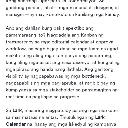
itong sentrong lugar para sa kolaborasyon. Sa 
ganitong paraan, lahat—mga manunulat, designer, at 
manager—ay may konteksto sa kanilang mga kamay.
Ano ang dahilan kung bakit epektibo ang 
pamamaraang ito? Nagdadala ang Kanban ng 
transparency sa mga editorial calendar at approval 
workflow, na nagbibigay-daan sa mga team na agad 
makita kung aling mga kampanya ang paparating, 
kung aling mga asset ang nasa disenyo, at kung aling 
mga piraso ang handa nang ilathala. Ang ganitong 
visibility ay nagpapabawas ng mga bottleneck, 
nagpapabilis ng mga pag-apruba, at nagbibigay ng 
kumpiyansa sa mga stakeholder sa pamamagitan ng 
real-time na pagtingin sa progreso.
Sa 
Lark
, maaaring magpatuloy pa ang mga marketer 
sa mas mataas na antas. Tinutulungan ng 
Lark 
Calendar
 na ihanay ang mga iskedyul ng kampanya 