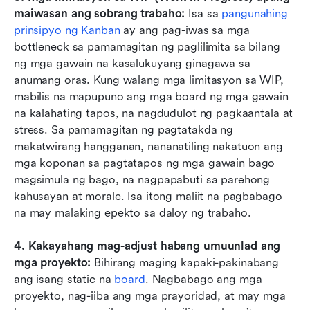
maiwasan ang sobrang trabaho: 
Isa sa 
pangunahing 
prinsipyo ng Kanban
 ay ang pag-iwas sa mga 
bottleneck sa pamamagitan ng paglilimita sa bilang 
ng mga gawain na kasalukuyang ginagawa sa 
anumang oras. Kung walang mga limitasyon sa WIP, 
mabilis na mapupuno ang mga board ng mga gawain 
na kalahating tapos, na nagdudulot ng pagkaantala at 
stress. Sa pamamagitan ng pagtatakda ng 
makatwirang hangganan, nananatiling nakatuon ang 
mga koponan sa pagtatapos ng mga gawain bago 
magsimula ng bago, na nagpapabuti sa parehong 
kahusayan at morale. Isa itong maliit na pagbabago 
na may malaking epekto sa daloy ng trabaho.
4. Kakayahang mag-adjust habang umuunlad ang 
mga proyekto: 
Bihirang maging kapaki-pakinabang 
ang isang static na 
board
. Nagbabago ang mga 
proyekto, nag-iiba ang mga prayoridad, at may mga 