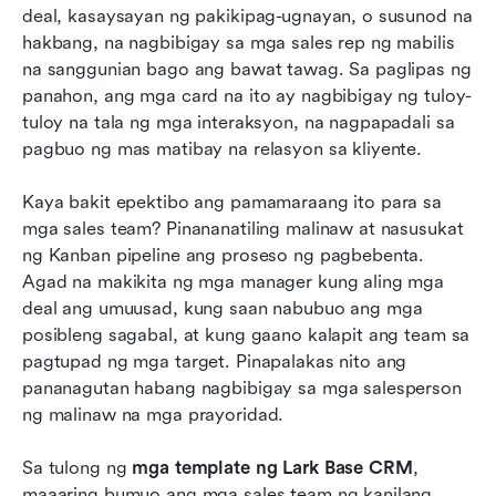
deal, kasaysayan ng pakikipag-ugnayan, o susunod na 
hakbang, na nagbibigay sa mga sales rep ng mabilis 
na sanggunian bago ang bawat tawag. Sa paglipas ng 
panahon, ang mga card na ito ay nagbibigay ng tuloy-
tuloy na tala ng mga interaksyon, na nagpapadali sa 
pagbuo ng mas matibay na relasyon sa kliyente.
Kaya bakit epektibo ang pamamaraang ito para sa 
mga sales team? Pinananatiling malinaw at nasusukat 
ng Kanban pipeline ang proseso ng pagbebenta. 
Agad na makikita ng mga manager kung aling mga 
deal ang umuusad, kung saan nabubuo ang mga 
posibleng sagabal, at kung gaano kalapit ang team sa 
pagtupad ng mga target. Pinapalakas nito ang 
pananagutan habang nagbibigay sa mga salesperson 
ng malinaw na mga prayoridad.
Sa tulong ng 
mga template ng Lark Base CRM
, 
maaaring bumuo ang mga sales team ng kanilang 