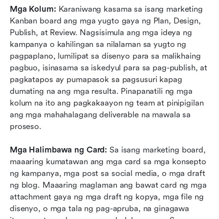
Mga Kolum: 
Karaniwang kasama sa isang marketing 
Kanban board ang mga yugto gaya ng Plan, Design, 
Publish, at Review. Nagsisimula ang mga ideya ng 
kampanya o kahilingan sa nilalaman sa yugto ng 
pagpaplano, lumilipat sa disenyo para sa malikhaing 
pagbuo, isinasama sa iskedyul para sa pag-publish, at 
pagkatapos ay pumapasok sa pagsusuri kapag 
dumating na ang mga resulta. Pinapanatili ng mga 
kolum na ito ang pagkakaayon ng team at pinipigilan 
ang mga mahahalagang deliverable na mawala sa 
proseso.
Mga Halimbawa ng Card: 
Sa isang marketing board, 
maaaring kumatawan ang mga card sa mga konsepto 
ng kampanya, mga post sa social media, o mga draft 
ng blog. Maaaring maglaman ang bawat card ng mga 
attachment gaya ng mga draft ng kopya, mga file ng 
disenyo, o mga tala ng pag-apruba, na ginagawa 