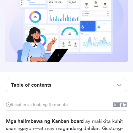
Ano ang nagpapaganda ng isang halimbawa ng
Kanban board?
Table of contents
Mga halimbawa ng Kanban board para sa
software development
Basahin sa loob ng 15 minuto
Mga halimbawa ng Marketing Kanban board
Mga halimbawa ng Kanban board
 ay makikita kahit 
Mga halimbawa ng Sales Kanban board
saan ngayon—at may magandang dahilan. Gustong-