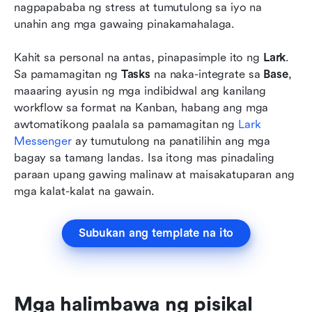
nagpapababa ng stress at tumutulong sa iyo na 
unahin ang mga gawaing pinakamahalaga.
Kahit sa personal na antas, pinapasimple ito ng 
Lark
. 
Sa pamamagitan ng 
Tasks
 na naka-integrate sa 
Base
, 
maaaring ayusin ng mga indibidwal ang kanilang 
workflow sa format na Kanban, habang ang mga 
awtomatikong paalala sa pamamagitan ng 
Lark 
Messenger
 ay tumutulong na panatilihin ang mga 
bagay sa tamang landas. Isa itong mas pinadaling 
paraan upang gawing malinaw at maisakatuparan ang 
mga kalat-kalat na gawain.
Subukan ang template na ito
Mga halimbawa ng pisikal 