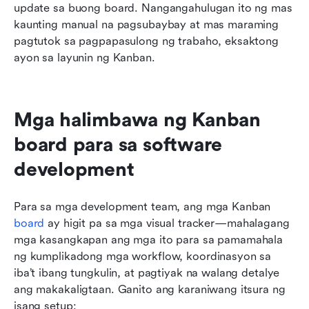
update sa buong board. Nangangahulugan ito ng mas 
kaunting manual na pagsubaybay at mas maraming 
pagtutok sa pagpapasulong ng trabaho, eksaktong 
ayon sa layunin ng Kanban.
Mga halimbawa ng Kanban 
board para sa software 
development
Para sa mga development team, ang mga Kanban 
board
 ay higit pa sa mga visual tracker—mahalagang 
mga kasangkapan ang mga ito para sa pamamahala 
ng kumplikadong mga workflow, koordinasyon sa 
iba’t ibang tungkulin, at pagtiyak na walang detalye 
ang makakaligtaan. Ganito ang karaniwang itsura ng 
isang setup: