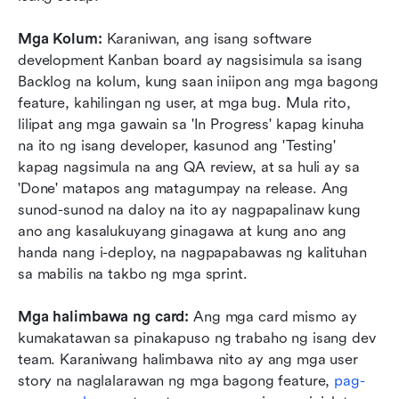
Mga Kolum: 
Karaniwan, ang isang software 
development Kanban board ay nagsisimula sa isang 
Backlog na kolum, kung saan iniipon ang mga bagong 
feature, kahilingan ng user, at mga bug. Mula rito, 
lilipat ang mga gawain sa 'In Progress' kapag kinuha 
na ito ng isang developer, kasunod ang 'Testing' 
kapag nagsimula na ang QA review, at sa huli ay sa 
'Done' matapos ang matagumpay na release. Ang 
sunod-sunod na daloy na ito ay nagpapalinaw kung 
ano ang kasalukuyang ginagawa at kung ano ang 
handa nang i-deploy, na nagpapabawas ng kalituhan 
sa mabilis na takbo ng mga sprint.
Mga halimbawa ng card: 
Ang mga card mismo ay 
kumakatawan sa pinakapuso ng trabaho ng isang dev 
team. Karaniwang halimbawa nito ay ang mga user 
story na naglalarawan ng mga bagong feature, 
pag-