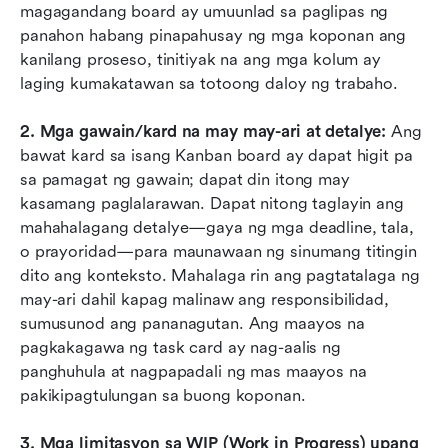
magagandang board ay umuunlad sa paglipas ng 
panahon habang pinapahusay ng mga koponan ang 
kanilang proseso, tinitiyak na ang mga kolum ay 
laging kumakatawan sa totoong daloy ng trabaho.
2. Mga gawain/kard na may may-ari at detalye: 
Ang 
bawat kard sa isang Kanban board ay dapat higit pa 
sa pamagat ng gawain; dapat din itong may 
kasamang paglalarawan. Dapat nitong taglayin ang 
mahahalagang detalye—gaya ng mga deadline, tala, 
o prayoridad—para maunawaan ng sinumang titingin 
dito ang konteksto. Mahalaga rin ang pagtatalaga ng 
may-ari dahil kapag malinaw ang responsibilidad, 
sumusunod ang pananagutan. Ang maayos na 
pagkakagawa ng task card ay nag-aalis ng 
panghuhula at nagpapadali ng mas maayos na 
pakikipagtulungan sa buong koponan.
3. Mga limitasyon sa WIP (Work in Progress) upang 