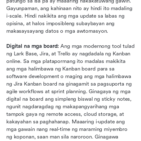
patungo sa isa pa ay maaaring nakakatuwang gawin. 
Gayunpaman, ang kahinaan nito ay hindi ito madaling 
i-scale. Hindi nakikita ang mga update sa labas ng 
opisina, at halos imposibleng subaybayan ang 
makasaysayang datos o mga awtomasyon.
Digital na mga board: 
Ang mga modernong tool tulad 
ng Lark Base, Jira, at Trello ay nagdadala ng Kanban 
online. Sa mga platapormang ito madalas makikita 
ang mga halimbawa ng Kanban board para sa 
software development o maging ang mga halimbawa 
ng Jira Kanban board na ginagamit sa pagsuporta ng 
agile workflows at sprint planning. Ginagaya ng mga 
digital na board ang simpleng biswal ng sticky notes, 
ngunit nagdaragdag ng makapangyarihang mga 
tampok gaya ng remote access, cloud storage, at 
kakayahan sa paghahanap. Maaaring i-update ang 
mga gawain nang real-time ng maraming miyembro 
ng koponan, saan man sila naroroon. Ginagawa 