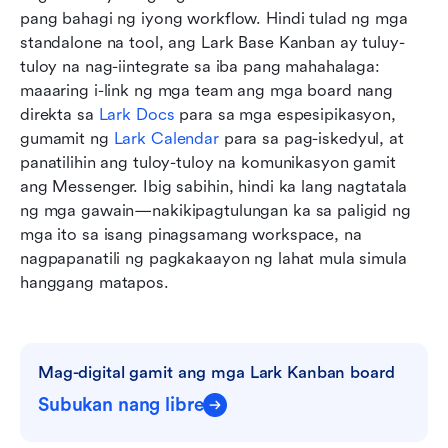
pang bahagi ng iyong workflow. Hindi tulad ng mga 
standalone na tool, ang Lark Base Kanban ay tuluy-
tuloy na nag-iintegrate sa iba pang mahahalaga: 
maaaring i-link ng mga team ang mga board nang 
direkta sa 
Lark Docs
 para sa mga espesipikasyon, 
gumamit ng 
Lark Calendar
 para sa pag-iskedyul, at 
panatilihin ang tuloy-tuloy na komunikasyon gamit 
ang Messenger. Ibig sabihin, hindi ka lang nagtatala 
ng mga gawain—nakikipagtulungan ka sa paligid ng 
mga ito sa isang pinagsamang workspace, na 
nagpapanatili ng pagkakaayon ng lahat mula simula 
hanggang matapos.
Mag-digital gamit ang mga Lark Kanban board
Subukan nang libre