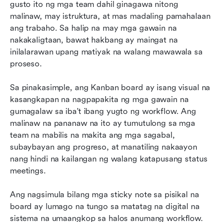
gusto ito ng mga team dahil ginagawa nitong 
Mga halimbawa ng HR Kanban board
malinaw, may istruktura, at mas madaling pamahalaan 
Mga halimbawa ng Kanban board para sa
ang trabaho. Sa halip na may mga gawain na 
personal na produktibidad
nakakaligtaan, bawat hakbang ay maingat na 
inilalarawan upang matiyak na walang mawawala sa 
Mga halimbawa ng pisikal kumpara sa digital na
proseso.
Kanban board
Sa pinakasimple, ang Kanban board ay isang visual na 
Mga halimbawa ng Kanban swimlane
kasangkapan na nagpapakita ng mga gawain na 
Konklusyon
gumagalaw sa iba’t ibang yugto ng workflow. Ang 
malinaw na pananaw na ito ay tumutulong sa mga 
Mga Madalas Itanong
team na mabilis na makita ang mga sagabal, 
subaybayan ang progreso, at manatiling nakaayon 
Kaugnay na pagbasa
nang hindi na kailangan ng walang katapusang status 
meetings.
Ang nagsimula bilang mga sticky note sa pisikal na 
board ay lumago na tungo sa matatag na digital na 
sistema na umaangkop sa halos anumang workflow. 